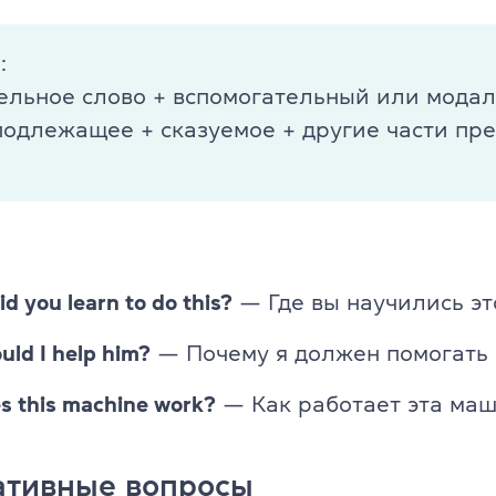
а
:
ельное слово + вспомогательный или мода
 подлежащее + сказуемое + другие части пр
d you learn to do this?
— Где вы научились эт
ld I help him?
— Почему я должен помогать
s this machine work?
— Как работает эта ма
ативные вопросы