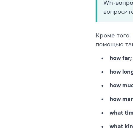
Wh-вопро
вопросит
Кроме того,
помощью та
how far;
how long
how muc
how man
what tim
what ki