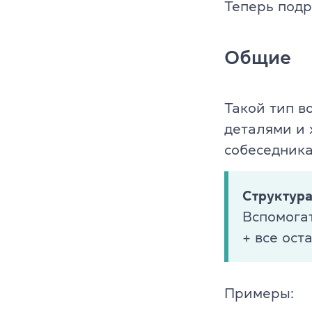
Теперь подр
Преподават
Благотворит
Общие
Блог
Партнеры
Такой тип в
деталями и 
Новости
собеседника
Вакансии
Структур
Контакты
Вспомога
+ все ост
Примеры: