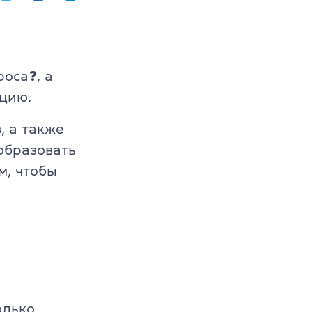
AE, CPE
роса❓, а
цию.
ambridge English
, а также
 образовать
м, чтобы
олько