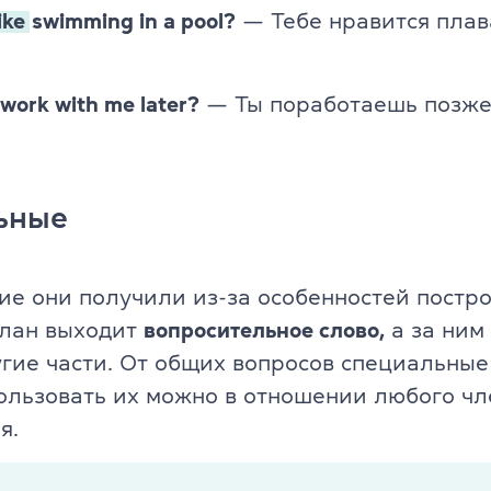
ike
swimming in a pool?
— Тебе нравится плав
Об экзамене TOEFL
 work with me later?
— Ты поработаешь позже 
ьные
ие они получили из-за особенностей постро
план выходит
вопросительное слово,
а за ним
угие части. От общих вопросов специальные
пользовать их можно в отношении любого чл
я.