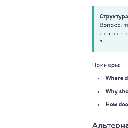
Структур
Вопросит
глагол +
?
Примеры:
Where di
Why shou
How doe
Альтерн