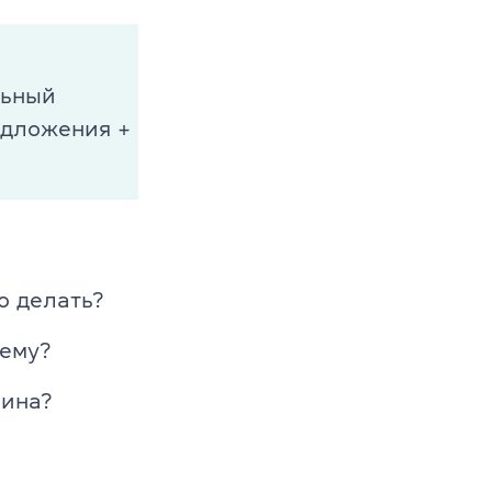
льный
едложения +
о делать?
 ему?
шина?