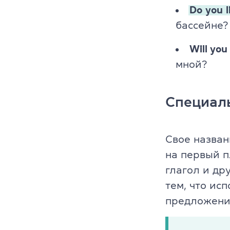
Do
you
l
бассейне?
Will you
мной?
Специал
Свое назван
на первый 
глагол и др
тем, что ис
предложени