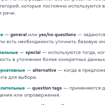
Английский для детей 11-12 ле
тегорий, которые постоянно используются в
ade University
 речи.
Летний экспресс-курс для дете
Летний экспресс-курс для дете
ие
—
general
или
yes/no questions
— задаются
Все модули DELTA
сли есть необходимость уточнить базовую 
DELTA Module 1
иальные
—
special
— используются тогда, ког
rs (для детей)
ость в уточнении более конкретных данных
DELTA Module 2
E (для подростков)
ернативные
—
alternative
— когда в предложе
DELTA Module 3
нта для выбора.
E (для взрослых)
Подготовка к TKT
елительные
—
question tags
— применяются д
еподавателей)
ения или опровержения.
TKT Module 1
преподавателей)