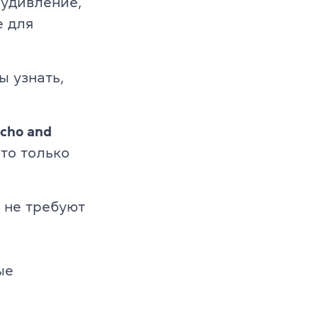
 удивление,
е для
ы узнать,
cho and
то только
 не требуют
s
ые