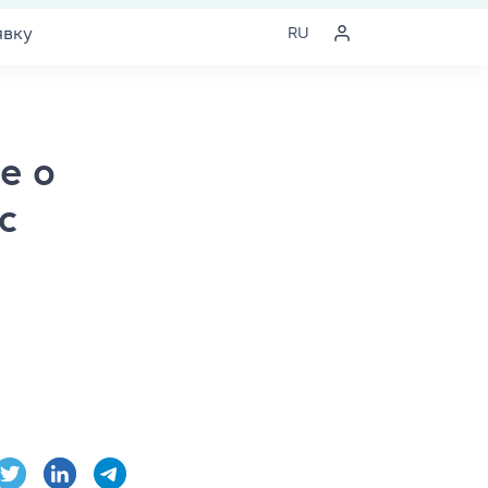
явку
RU
е о
с