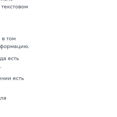
т
 текстовом
й 6-10 лет
й 11-12 лет
 в том
информацию.
да есть
.
нии есть
ля