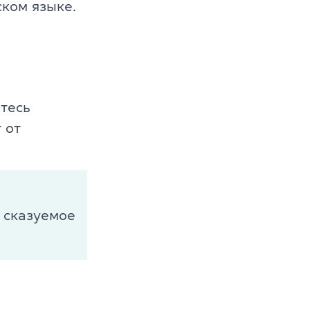
ком языке.
етесь
 от
 сказуемое