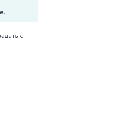
w.
задать с