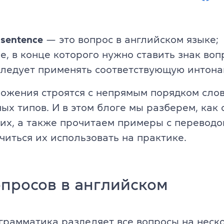
Юридический английский
, офіс 32
 sentence
— это вопрос в английском языке;
Подготовка к экзаменам FCE, C
, в конце которого нужно ставить знак воп
Все курсы для подростков
следует применять соответствующую интона
s & Teens
Изучение уровня + экзамены C
ожения строятся с непрямым порядком слов
ых типов. И в этом блоге мы разберем, как
аписи
Подготовка к НМТ
их, а также прочитаем примеры с переводо
читься их использовать на практике.
и
Летний экспресс-курс
Летний разговорный курс
пикеры
просов в английском
Все курсы для детей
заказ
Английский для детей 6-10 лет
 программа
грамматика разделяет все вопросы на неск