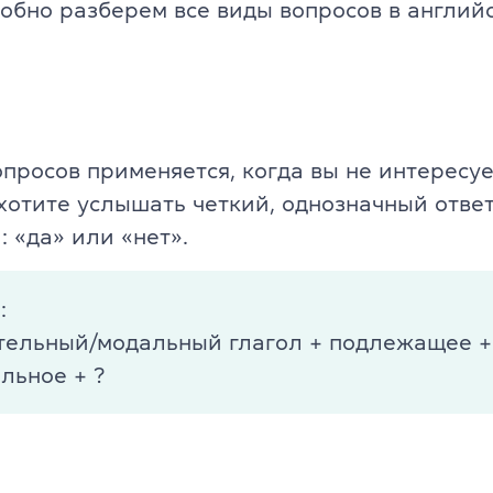
обно разберем все виды вопросов в английс
ели
TKT Modules 1, 2, 3, YL, CLIL
ельность
DELTA Module 1
Условия регистрации
опросов применяется, когда вы не интересу
Экзамены в Польше
хотите услышать четкий, однозначный ответ
: «да» или «нет».
Подготовка к IELTS
Пробный тест IELTS
а
:
тельный/модальный глагол + подлежащее +
Об экзамене IELTS
альное + ?
Подготовка к TOEFL
Пробный тест TOEFL