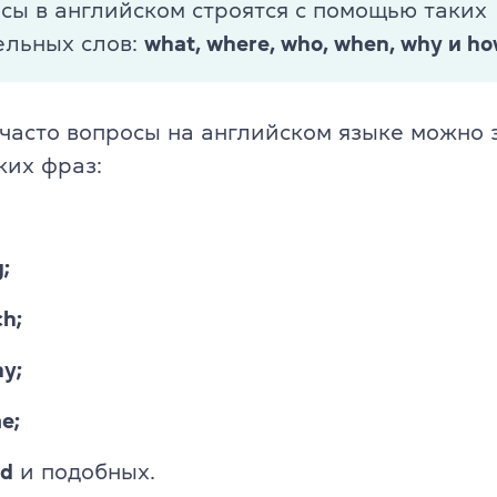
сы в английском строятся с помощью таких
ельных слов:
what, where, who, when, why и ho
 часто вопросы на английском языке можно 
ких фраз:
;
h;
y;
e;
nd
и подобных.