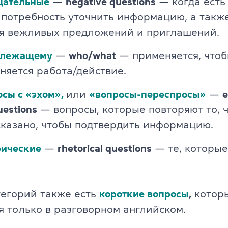
цательные
—
negative questions
— когда есть
TKT Module 2
glish
 потребность уточнить информацию, а такж
TKT Module 3
я вежливых предложений и приглашений.
TKT Module YL
длежащему
—
who/what
— применяется, чтоб
няется работа/действие.
Экзамены Cambridge English
сы с «эхом»,
или
«вопросы-переспросы»
—
e
YLE Starters, Movers, Flyers
uestions
— вопросы, которые повторяют то, ч
 программа
сказано, чтобы подтвердить информацию.
A2 Key (KET) + for Schools
рические
—
rhetorical questions
— те, которые
B1 Preliminary (PET) + for School
йского языка
B2 First (FCE) + for Schools
тегорий также есть
короткие вопросы
,
котор
C1 Advanced (CAE)
 только в разговорном английском.
C2 Proficiency (CPE)