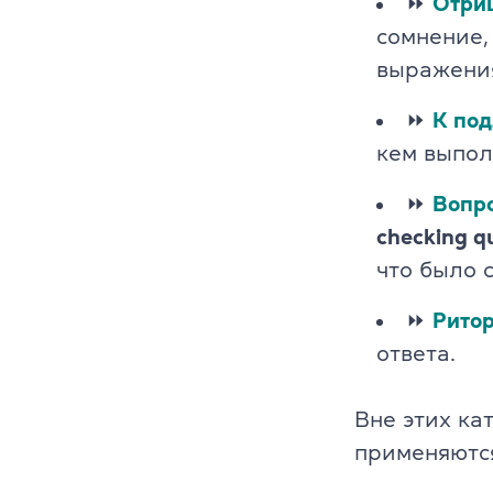
⏩
Отри
Cambridge En
сомнение,
выражени
Linguaskill
⏩
К по
IELTS
кем выпол
TOEFL iBT
⏩
Вопро
checking q
Партнерская
что было 
Главная
⏩
Рито
Курсы англи
ответа.
О компании
Вне этих ка
Лицензия
применяются