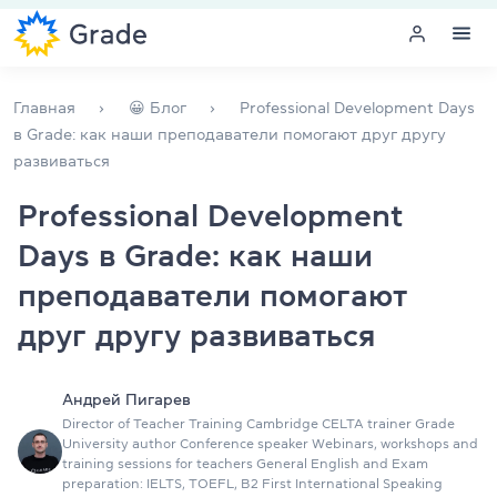
Меню
Главная
😀 Блог
Professional Development Days
в Grade: как наши преподаватели помогают друг другу
развиваться
Курсы английского
Professional Development
Обучение для преподавателей
Days в Grade: как наши
Английский для компаний
преподаватели помогают
друг другу развиваться
Подготовка к экзаменам
Экзаменационный центр
Андрей Пигарев
Director of Teacher Training Cambridge CELTA trainer Grade
University author Conference speaker Webinars, workshops and
Больше о нас
training sessions for teachers General English and Exam
preparation: IELTS, TOEFL, B2 First International Speaking