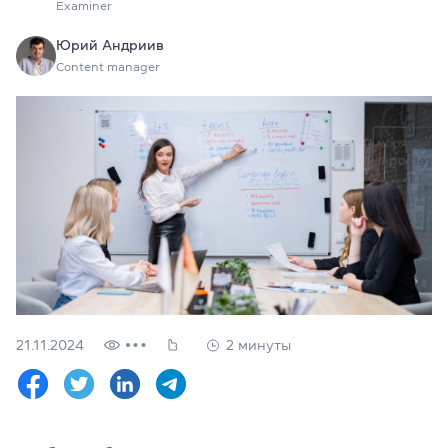
Examiner
Проверить
свой
уровень
Юрий Андриив
Content manager
Оставить заявку
Язык сайта
RU
UK
(044) 580 11 00
(050) 580 11 00
(063) 580 11 00
(098) 580 11 00
г. Киев, метро Золотые Ворота, ул. Ярославов Вал, 13/2-б, 
Посмотреть на Google Maps
21.11.2024
2 минуты