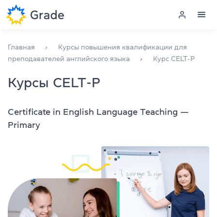
Training
Тренинги на заказ
Get-to-know CELTA
Меню
Главная
Курсы повышения квалификации для
CELT-P
преподавателей английского языка
Курс CELT-P
CELT-S
Курсы английского
Курсы CELT-P
Наши тренеры
Обучение для преподавателей
Certificate in English Language Teaching —
Галерея
Английский для компаний
Primary
Отзывы
Подготовка к экзаменам
Договор присоединения
CELTA/DELTA Terms & Conditions
Экзаменационный центр
Больше о нас