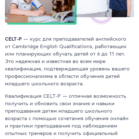
Проверить
свой
уровень
Оставить заявку
CELT-P
— курс для преподавателей английского
от Cambridge English Qualifications, работающих
Язык сайта
RU
UK
EN
или планирующих обучать детей от 6 до 11 лет.
Это надежная и известная во всем мире
квалификация, подтверждающая уровень вашего
(044) 580 11 00
(050) 580 11 00
профессионализма в области обучения детей
(063) 580 11 00
младшего школьного возраста.
(098) 580 11 00
Квалификация CELT-P — отличная возможность
г. Киев, метро Золотые Ворота, ул. Ярославов Вал, 13/2-б, 
Посмотреть на Google Maps
получить и обновить свои знания и навыки
преподавания детям младшего школьного
возраста с помощью сочетания обучения онлайн
и практики преподавания под наблюдением
опытных тренеров и получить официальный