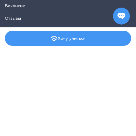
Вакансии
Отзывы
Хочу учиться
Как нас найти
Киев, 01054, Украина
Метро Золотые Ворота, ул. Ярославов Вал, 13/2-б, офис
32
Меню
Контакты
Соцсети
Английский для взрослых
Английский для подростков
Английский для детей
© 2008–2026 Grade Education Centre, Cambridge English
Qualifications (
License UA007
)