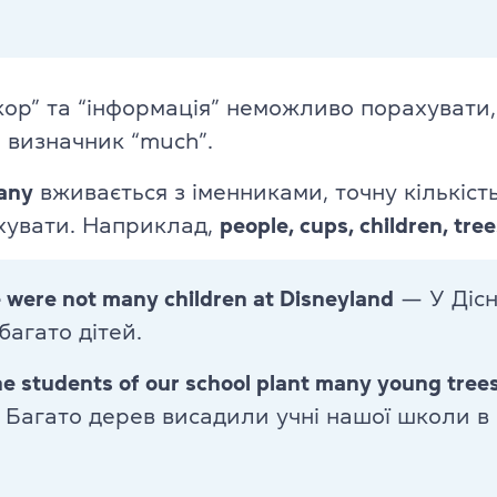
TKT Modules 1, 2, 3, YL, CLIL
ь
DELTA Module 1
кор” та “інформація” неможливо порахувати,
 визначник “much”.
Умови реєстрації
any
вживається з іменниками, точну кількіст
Іспити в Польщі
хувати. Наприклад,
people, cups, children, tre
Підготовка до IELTS
 were not many children at Disneyland
— У Дісн
Пробний тест IELTS
багато дітей.
Про іспит IELTS
he students of our school plant many young trees 
Підготовка до TOEFL
Багато дерев висадили учні нашої школи в 
Пробний тест TOEFL