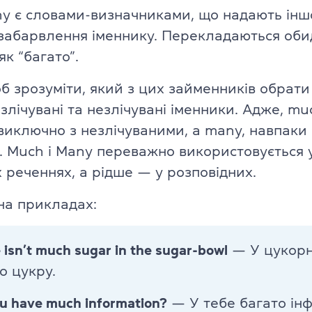
TKT Module 2
y є словами-визначниками, що надають інш
glish
забарвлення іменнику. Перекладаються оби
TKT Module 3
як “багато”.
TKT Module YL
об зрозуміти, який з цих займенників обрат
Іспити Cambridge English
злічувані та незлічувані іменники. Адже, mu
виключно з незлічуваними, а many, навпаки 
YLE Starters, Movers, Flyers
. Much і Many переважно використовується 
 програма
A2 Key (KET) + for Schools
х реченнях, а рідше — у розповідних.
на прикладах:
B1 Preliminary (PET) + for School
ської мови
B2 First (FCE) + for Schools
 isn’t much sugar in the sugar-bowl
— У цукорн
ю
о цукру.
C1 Advanced (CAE)
u have much information?
— У тебе багато інф
C2 Proficiency (CPE)