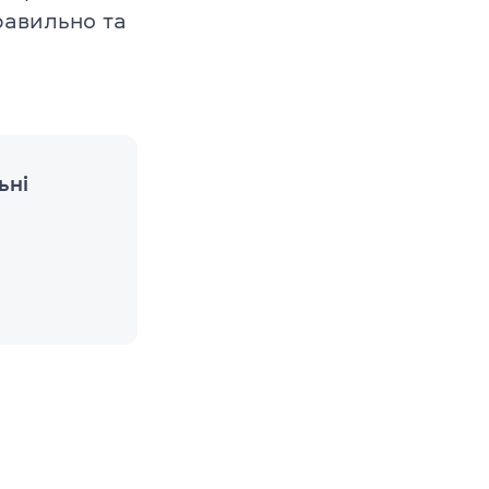
равильно та
в
–10 років
1–12 років
ьні