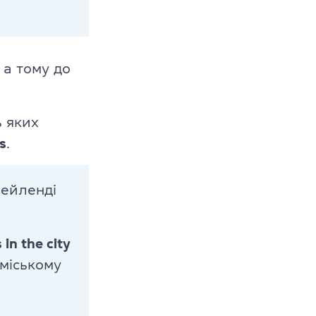
 а тому до
ь яких
es
.
ейленді
in the city
міському