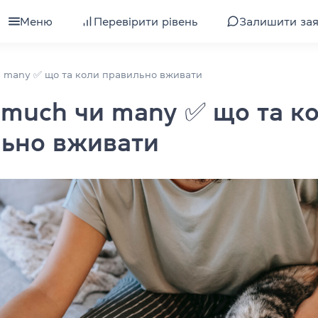
Меню
Перевірити рівень
Залишити за
для дорослих
Всі курси для дорослих
и many ✅ що та коли правильно вживати
, much чи many ✅ що та к
я підлітків
Підготовка до іспиту IELTS
ьно вживати
ля дітей
Вивчення рівня
ля компаній
Підготовка до іспиту TOEFL
Інтенсивна англійська
уби
Експрес-курс англійської
Розмовна англійська
валіфікації
Бізнес-англійська