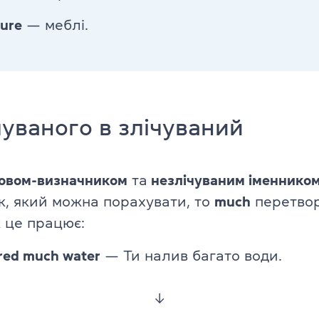
ture
— меблі.
чуваного в злічуваний
овом-визначником
та
незлічуваним іменнико
к, який можна порахувати, то
much
перетвор
к це працює:
red much water
— Ти налив багато води.
↓