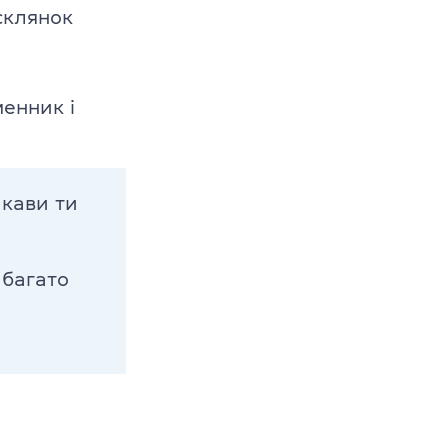
склянок
менник і
кави ти
багато