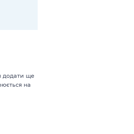
м
додати ще
юється на