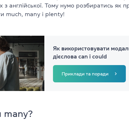
х з англійської. Тому нумо розбиратись як п
Англійська для дітей 11–12 рокі
ade University
и much, many і plenty!
Літній експрес-курс для дітей 6
Літній експрес-курс для дітей 1
Всі модулі DELTA
Як використовувати модал
дієслова can і could
DELTA Module 1
rs (для дітей)
Приклади та поради
DELTA Module 2
 (для підлітків)
DELTA Module 3
E (для дорослих)
Підготовка до TKT
ладачів)
и many?
TKT Module 1
икладачів)