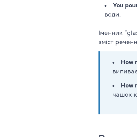
You pou
води.
Іменник “gla
зміст реченн
How m
випиває
How m
чашок к