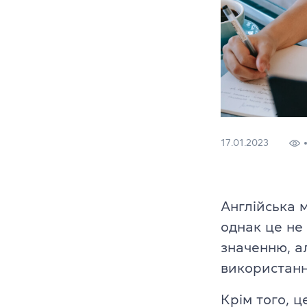
(050) 580 11 00
(063) 580 11 00
CELTA
(098) 580 11 00
м. Київ, метро Золоті Ворота, вул. Ярославів Вал, 13/2-б,
DELTA
Дивитись на Google Maps
TKT
Teaching Kid
17.01.2023
Події та запи
Конференції
Англійська м
однак це не
Тренери та с
значенню, а
використанн
Тренінги на
Крім того, 
Партнерська