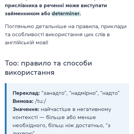
прислівника в реченні може виступати
займенником або
determiner.
Погляньмо детальніше на правила, приклади
та особливості використання цих слів в
англійській мові!
Too: правило та способи
використання
Переклад:
“занадто”, “надмірно”, “надто”
Вимова:
/tuː/
Значення:
найчастіше в негативному
контексті — більше або менше
необхідного, більш ніж достатньо, “з
лихвою”.