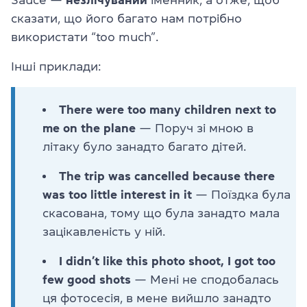
Sauce —
незлічуваний
іменник, а отже, щоб
сказати, що його багато нам потрібно
використати “too much”.
Інші приклади:
There were too many children next to
me on the plane
— Поруч зі мною в
літаку було занадто багато дітей.
The trip was cancelled because there
was too little interest in it
— Поїздка була
скасована, тому що була занадто мала
зацікавленість у ній.
I didn’t like this photo shoot, I got too
few good shots
— Мені не сподобалась
ця фотосесія, в мене вийшло занадто