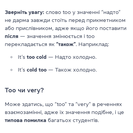
Зверніть увагу:
слово too у значенні “надто”
не дарма завжди стоїть перед прикметником
або прислівником, адже якщо його поставити
після
— значення змінюється і too
перекладається як
“також”
. Наприклад:
It’s
too cold
— Надто холодно.
It’s
cold too
— Також холодно.
Too чи very?
Може здатись, що “too” та “very” в реченнях
взаємозамінні, адже їх значення подібне, і це
типова помилка
багатьох студентів.