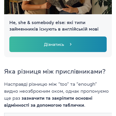
He, she & somebody else: які типи
займенників існують в англійській мові
Дізнатись
Яка різниця між прислівниками?
Насправді різницю між “too” та “enough”
видно неозброєним оком, однак пропонуємо
ще раз
зазначити та закріпити основні
відмінності за допомогою таблички
.