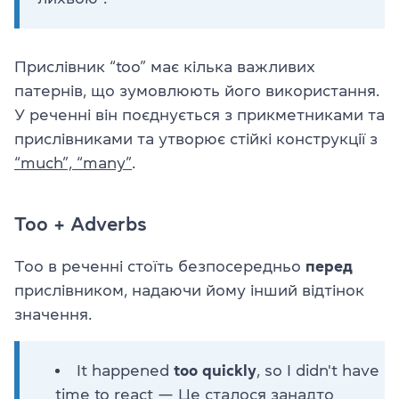
Прислівник “too” має кілька важливих
патернів, що зумовлюють його використання.
У реченні він поєднується з прикметниками та
прислівниками та утворює стійкі конструкції з
“much”, “many”
.
Too + Adverbs
Too в реченні стоїть безпосередньо
перед
прислівником, надаючи йому інший відтінок
значення.
It happened
too quickly
, so I didn't have
time to react — Це сталося занадто