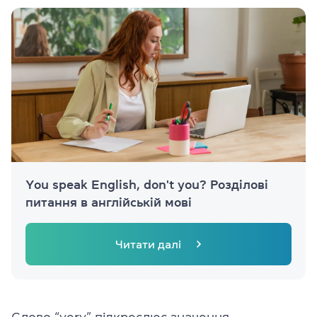
You speak English, don't you? Розділові
питання в англійській мові
Читати далі
Слово “very” підкреслює значення