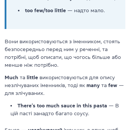
too few/too little
— надто мало.
Вони використовуються з іменником, стоять
безпосередньо перед ним у реченні, та
потрібні, щоб описати, що чогось більше або
менше ніж потрібно.
Much
та
little
використовуються для опису
незлічуваних іменників, тоді як
many
та
few
—
для злічуваних.
There’s too much sauce in this pasta
— В
цій пасті занадто багато соусу.