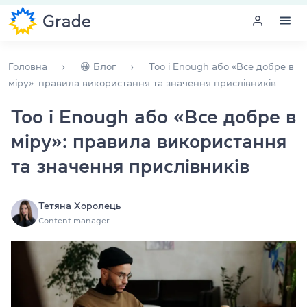
Меню
Головна
😀 Блог
Too і Enough або «Все добре в
міру»: правила використання та значення прислівників
Курси англійської
Too і Enough або «Все добре в
міру»: правила використання
Навчання для викладачів
та значення прислівників
Англійська для компаній
Підготовка до іспитів
Тетяна Хоролець
Content manager
Екзаменаційний центр
Більше про нас