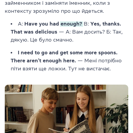
займенником і заміняти іменник, коли з
контексту зрозуміло про що йдеться.
А:
Have you had
enough?
B:
Yes, thanks.
That was delicious
— А: Вам досить? Б: Так,
дякую. Це було смачно.
I need to go and get some more spoons.
There aren’t enough here.
— Мені потрібно
піти взяти ще ложки. Тут не вистачає.