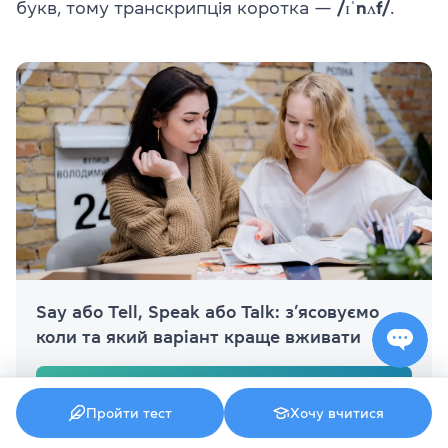
букв, тому транскрипція коротка —
/ɪˈnʌf/
.
Say або Tell, Speak або Talk: з’ясовуємо
коли та який варіант краще вживати
Дізнатись
Пройти тест
Хочу вчитися