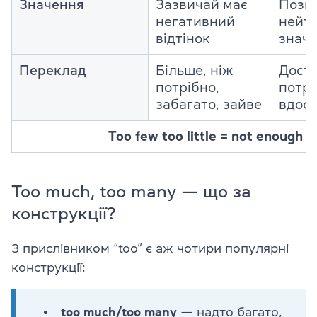
Значення
Зазвичай має
Пози
негативний
нейт
відтінок
знач
Переклад
Більше, ніж
Доста
потрібно,
потрі
забагато, зайве
вдос
Too few too little = not enough
Too much, too many — що за
конструкції?
З прислівником “too” є аж чотири популярні
конструкції:
too much/too many
— надто багато,