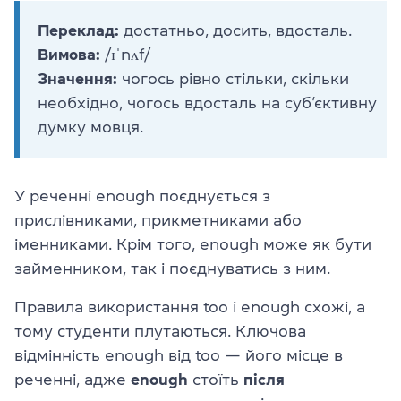
Переклад:
достатньо, досить, вдосталь.
Вимова:
/ɪˈnʌf/
Значення:
чогось рівно стільки, скільки
необхідно, чогось вдосталь на суб’єктивну
думку мовця.
У реченні enough поєднується з
прислівниками, прикметниками або
іменниками. Крім того, enough може як бути
займенником, так і поєднуватись з ним.
Правила використання too і enough схожі, а
тому студенти плутаються. Ключова
відмінність enough від too — його місце в
реченні, адже
enough
стоїть
після