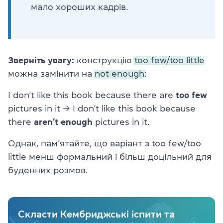
мало хороших кадрів.
Зверніть увагу:
конструкцію
too few/too little
можна замінити на
not enough:
I don’t like this book because there are
too
few
pictures in it → I don’t like this book because
there
aren’t
enough
pictures in it.
Однак, пам’ятайте, що варіант з too few/too
little менш формальний і більш доцільний для
буденних розмов.
Скласти Кембриджські іспити та