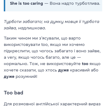
She is too caring
— Вона надто турботлива.
Турботи забагато; на думку мовця її турбота
зайва, надлишкова
.
Таким чином ми з’ясували, що варто
використовувати too, якщо ми хочемо
підкреслити, що чогось забагато і воно зайве,
а very, якщо чогось багато, але це —
нормально. Тож, не використовуйте
too
якщо
хочете сказати, що хтось
дуже
красивий або
дуже
розумний!
Too bad
Для розмовної англійської характерний вираз