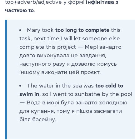
too+adverb/adjective у формі
інфінітива з
часткою to
.
Mary took
too long to complete
this
task, next time I will let someone else
complete this project — Мері занадто
довго виконувала це завдання,
наступного разу я дозволю комусь
іншому виконати цей проєкт.
The water in the sea was
too cold to
swim in
, so I went to sunbathe by the pool
— Вода в морі була занадто холодною
для купання, тому я пішов засмагати
біля басейну.