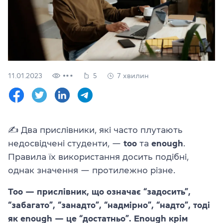
Перевірити
свій
рівень
Залишити заявку
Мова сайту
11.01.2023
5
7 хвилин
RU
UK
(044) 580 11 00
(050) 580 11 00
✍️ Два прислівники, які часто плутають
(063) 580 11 00
недосвідчені студенти, —
too
та
enough
.
(098) 580 11 00
м. Київ, метро Золоті Ворота, вул. Ярославів Вал, 13/2-б, оф
Правила їх використання досить подібні,
Дивитись на Google Maps
однак значення — протилежно різне.
Too — прислівник, що означає “задосить”,
“забагато”, “занадто”, “надмірно”, “надто”, тоді
як enough — це “достатньо”. Enough крім