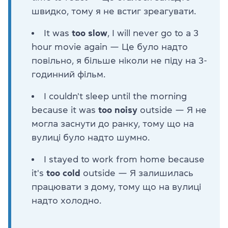
швидко, тому я не встиг зреагувати.
It was
too slow
, I will never go to a 3
hour movie again — Це було надто
повільно, я більше ніколи не піду на 3-
годинний фільм.
I couldn't sleep until the morning
because it was
too noisy
outside — Я не
могла заснути до ранку, тому що на
вулиці було надто шумно.
I stayed to work from home because
it's
too cold
outside — Я залишилась
працювати з дому, тому що на вулиці
надто холодно.