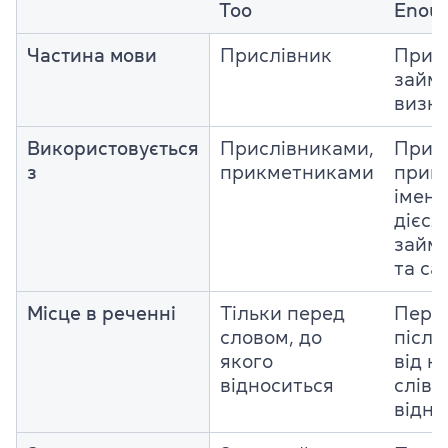
Too
Enou
Частина мови
Прислівник
Присл
займ
визн
Використовується
Прислівниками,
Прис
з
прикметниками
прик
імен
дієсл
займ
та са
Місце в реченні
Тільки перед
Пере
словом, до
після
якого
від к
відноситься
слів,
відно