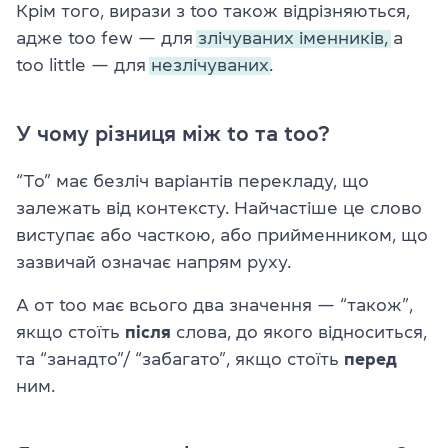
Крім того, вирази з too також відрізняються,
адже too few — для
злічуваних іменників,
а
too little — для
незлічуваних.
У чому різниця між to та too?
“To” має безліч варіантів перекладу, що
залежать від контексту. Найчастіше це слово
виступає або часткою, або прийменником, що
зазвичай означає напрям руху.
А от too має всього два значення — “також”,
якщо стоїть
після
слова, до якого відноситься,
та “занадто”/ “забагато”, якщо стоїть
перед
ним.