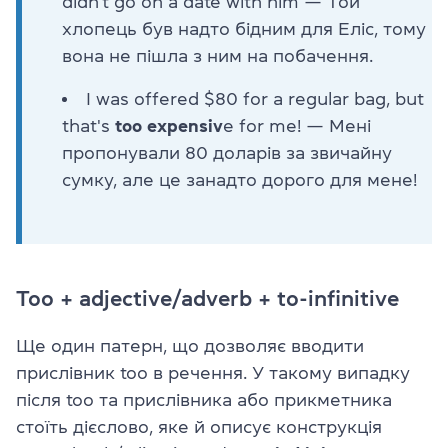
didn't go on a date with him — Той
хлопець був надто бідним для Еліс, тому
вона не пішла з ним на побачення.
I was offered $80 for a regular bag, but
that's
too expensiv
e for me! — Мені
пропонували 80 доларів за звичайну
сумку, але це занадто дорого для мене!
Too + adjective/adverb + to-infinitive
Ще один патерн, що дозволяє вводити
прислівник too в речення. У такому випадку
після too та прислівника або прикметника
стоїть дієслово, яке й описує конструкція