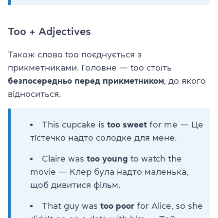
Too + Adjectives
Також слово too поєднується з
прикметниками. Головне — too стоїть
безпосередньо перед прикметником
, до якого
відноситься.
This cupcake is
too sweet
for me — Це
тістечко надто солодке для мене.
Claire was
too young
to watch the
movie — Клер була надто маленька,
щоб дивитися фільм.
That guy was
too poor
for Alice, so she