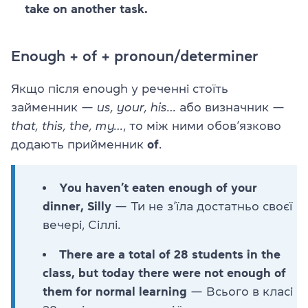
take on another task.
Enough + of + pronoun/determiner
Якщо після enough у реченні стоїть
займенник —
us, your, his…
або визначник —
that, this, the, my…
, то між ними обов’язково
додають прийменник
of
.
You haven’t eaten enough of your
dinner, Silly
— Ти не з’їла достатньо своєї
вечері, Сіллі.
There are a total of 28 students in the
class, but today there were not enough of
them for normal learning
— Всього в класі