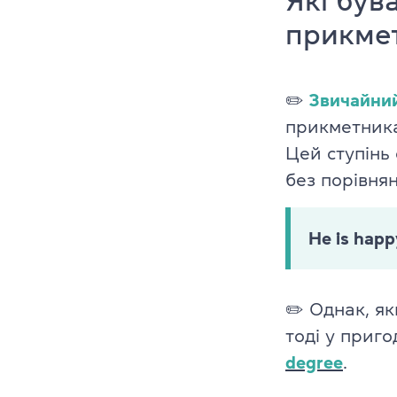
Які був
Cambridge En
прикмет
Linguaskill
✏️
Звичайний
IELTS
прикметник
TOEFL iBT
Цей ступінь 
без порівнян
Партнерська
Головна
He is happ
Курси англій
✏️
Однак, як
Про компані
тоді у приго
degree
.
Ліцензії