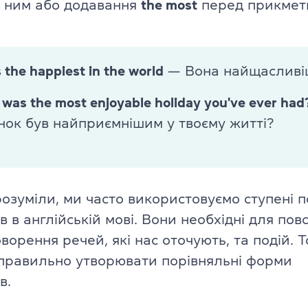
 ним або додавання
the most
перед прикмет
Про іспит TOEFL
s the happiest in the world
— Вона найщасливіша
was the most enjoyable holiday you've ever had
нок був найприємнішим у твоєму житті?
розуміли, ми часто використовуємо
ступені 
 в англійській мові. Вони необхідні для по
ворення речей, які нас оточують, та подій. 
 правильно утворювати порівняльні форми
в.