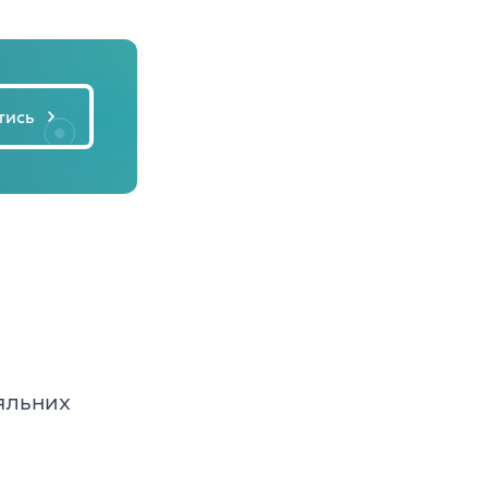
тись
яльних