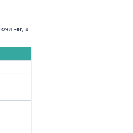
аючи
-er
, а