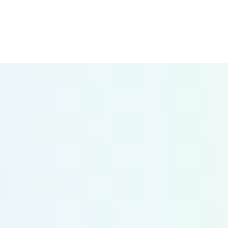
в
–10 років
1–12 років