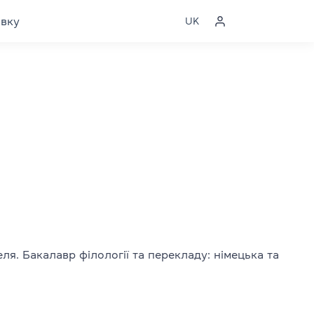
явку
UK
ля. Бакалавр філології та перекладу: німецька та