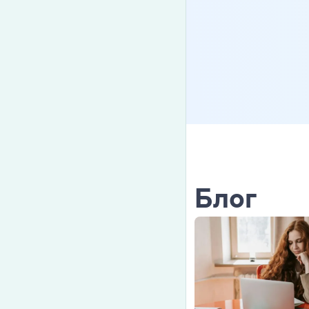
Cambridge En
Linguaskill
IELTS
TOEFL iBT
Партнерська
Головна
Блог
Курси англій
Про компані
Ліцензії