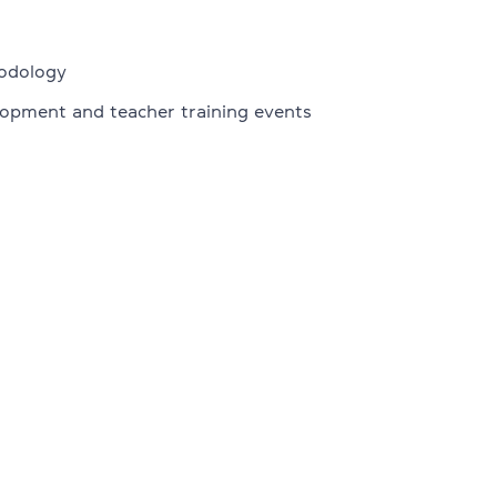
odology
 CPE
elopment and teacher training events
dge English
в