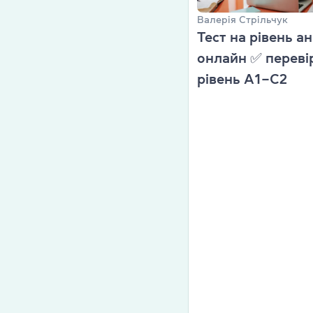
Викладачі
Валерія Стрільчук
Тест на рівень ан
Благодійніст
онлайн ✅ перевір
Блог
рівень А1–С2
Партнери
Новини
Вакансії
Контакти