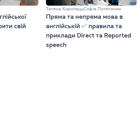
Тетяна Хоролець
Софія Потятиник
TKT Modules 1, 2, 3, YL, CLIL
глійської
Пряма та непряма мова в
ь
ити свій
англійській ✅ правила та
DELTA Module 1
приклади Direct та Reported
Умови реєстрації
speech
Іспити в Польщі
Підготовка до IELTS
Пробний тест IELTS
Про іспит IELTS
Підготовка до TOEFL
Пробний тест TOEFL