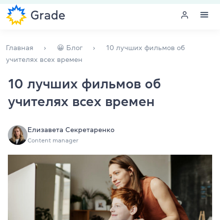
Меню
Главная
😀 Блог
10 лучших фильмов об
учителях всех времен
Курсы английского
10 лучших фильмов об
учителях всех времен
Обучение для преподавателей
Английский для компаний
Елизавета Секретаренко
Content manager
Подготовка к экзаменам
Экзаменационный центр
Больше о нас