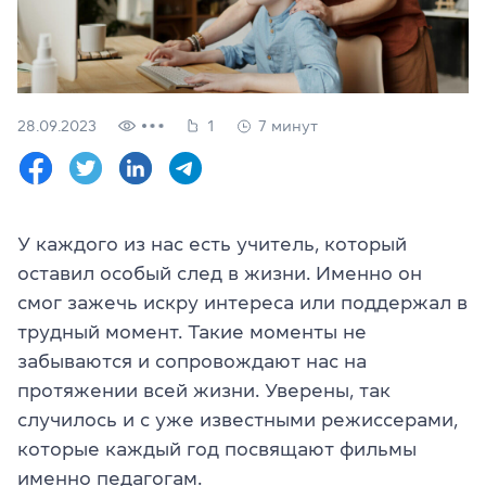
Проверить
свой
уровень
Оставить заявку
28.09.2023
1
7 минут
Язык сайта
RU
UK
У каждого из нас есть учитель, который
(044) 580 11 00
(050) 580 11 00
оставил особый след в жизни. Именно он
(063) 580 11 00
смог зажечь искру интереса или поддержал в
(098) 580 11 00
трудный момент. Такие моменты не
г. Киев, метро Золотые Ворота, ул. Ярославов Вал, 13/2-б, 
забываются и сопровождают нас на
Посмотреть на Google Maps
протяжении всей жизни. Уверены, так
случилось и с уже известными режиссерами,
которые каждый год посвящают фильмы
именно педагогам.