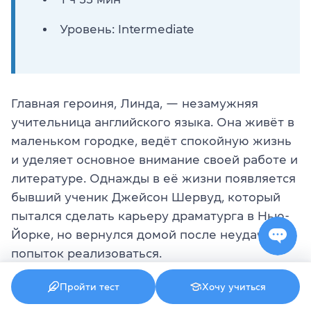
Уровень: Intermediate
Главная героиня, Линда, — незамужняя
учительница английского языка. Она живёт в
маленьком городке, ведёт спокойную жизнь
и уделяет основное внимание своей работе и
литературе. Однажды в её жизни появляется
бывший ученик Джейсон Шервуд, который
пытался сделать карьеру драматурга в Нью-
Йорке, но вернулся домой после неудачных
попыток реализоваться.
Линда решает помочь Джейсону. Она
Пройти тест
Хочу учиться
предлагает поставить его пьесу на сцене