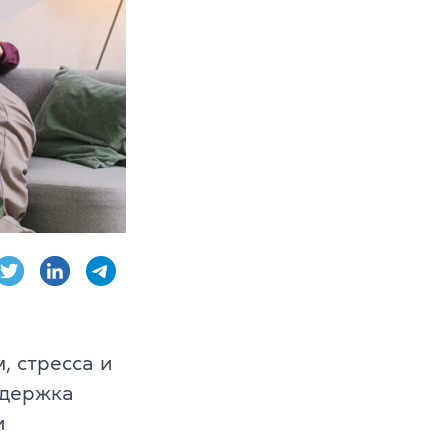
AE, CPE
ambridge English
, стресса и
ддержка
и