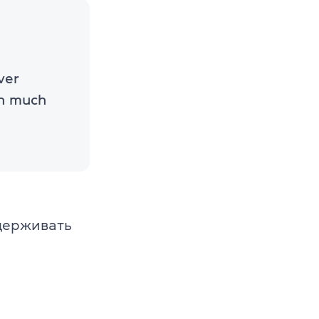
ver
en much
ддерживать