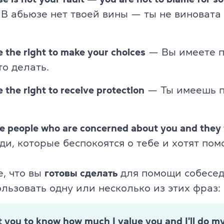
В абьюзе нет твоей вины — ты не виновата 
 the right to make your choices
— Вы имеете 
то делать.
 the right to receive protection
— Ты имеешь п
e people who are concerned about you and they 
ди, которые беспокоятся о тебе и хотят пом
, что вы
готовы сделать
для помощи собесед
льзовать одну или несколько из этих фраз:
t you to know how much I value you and I'll do my