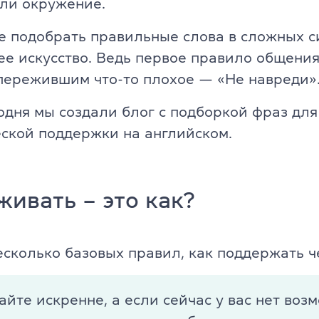
ли окружение.
Английский для детей 11-12 ле
ade University
е подобрать правильные слова в сложных 
Летний экспресс-курс для дете
ее искусство. Ведь первое правило общения
пережившим что-то плохое — «Не навреди»
Летний экспресс-курс для дете
одня мы создали блог с подборкой фраз для
Все модули DELTA
ской поддержки на английском.
DELTA Module 1
rs (для детей)
DELTA Module 2
ивать – это как?
E (для подростков)
DELTA Module 3
E (для взрослых)
сколько базовых правил, как поддержать ч
Подготовка к TKT
еподавателей)
TKT Module 1
айте искренне, а если сейчас у вас нет воз
преподавателей)