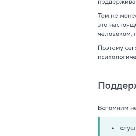
поддержива
Платформа Gr
Тем не мене
это настоящ
IELTS
человеком, 
ТOEFL
Поэтому сег
НМТ
психологиче
Young Learne
Поддерж
KET, PET, FC
FCE, CAE, CP
Вспомним не
TKT (для пр
слуш
DELTA (для 