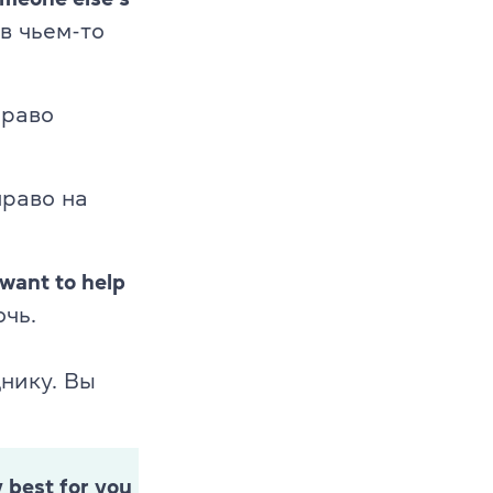
в чьем-то
право
раво на
want to help
очь.
нику. Вы
 best for you