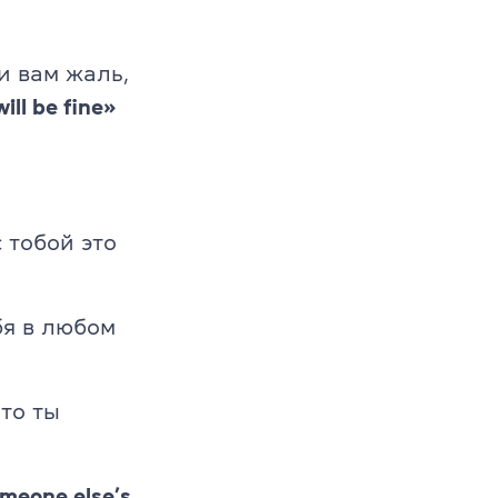
и вам жаль,
ill be fine»
 тобой это
бя в любом
что ты
omeone else’s