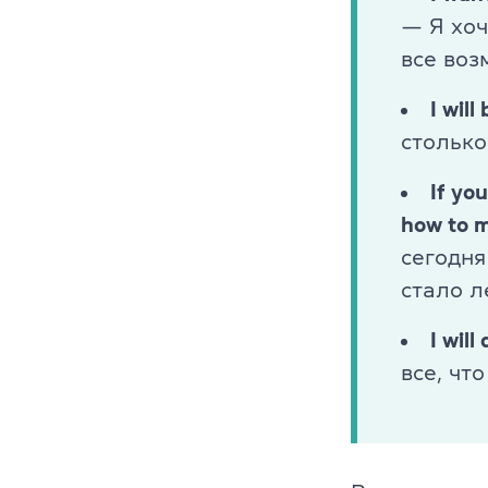
— Я хоч
все воз
I wil
столько
If yo
how to m
сегодня
стало л
I wil
все, чт