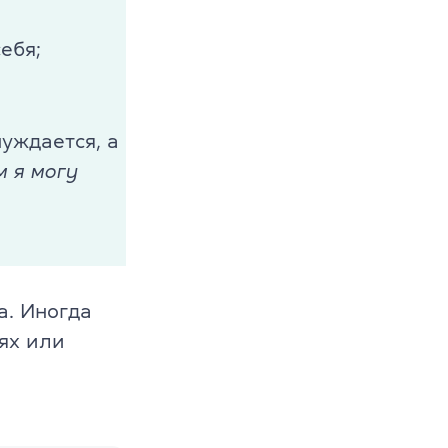
ебя;
уждается, а
м я могу
s
а. Иногда
ях или