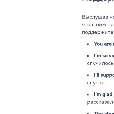
Выслушав че
что с ним п
поддержите 
You are 
I’m so s
случилось
I’ll sup
случае.
I’m glad
рассказала
The abus