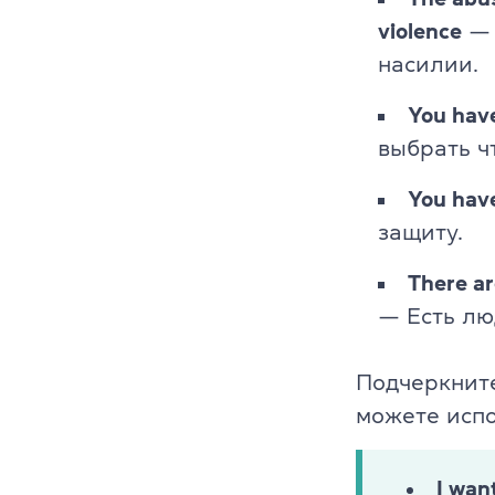
violence
— 
насилии.
You have
выбрать ч
You have
защиту.
There ar
— Есть лю
Подчеркните
можете испо
I wan