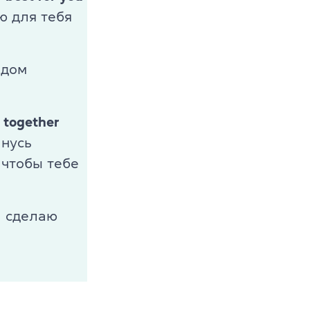
аю для тебя
ядом
k together
анусь
 чтобы тебе
 сделаю