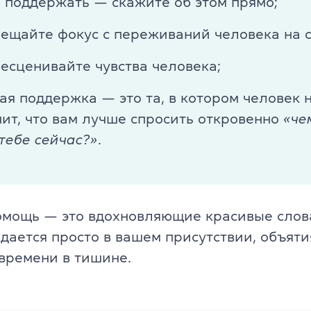
 поддержать — скажите об этом прямо;
TKT Module 2
glish
мещайте фокус с переживаний человека на с
TKT Module 3
бесценивайте чувства человека;
TKT Module YL
ая поддержка — это та, в котором человек н
Экзамены Cambridge English
чит, что вам лучше спросить откровенно
«че
YLE Starters, Movers, Flyers
тебе сейчас?»
.
 программа
A2 Key (KET) + for Schools
B1 Preliminary (PET) + for School
омощь — это вдохновляющие красивые слов
йского языка
дается просто в вашем присутствии, объяти
B2 First (FCE) + for Schools
времени в тишине.
C1 Advanced (CAE)
C2 Proficiency (CPE)