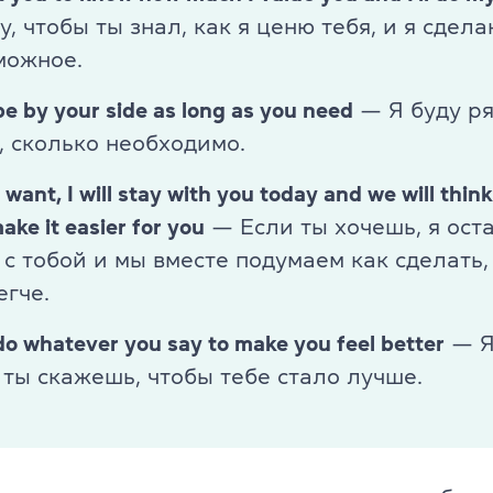
у, чтобы ты знал, как я ценю тебя, и я сдел
можное.
l be by your side as long as you need
— Я буду р
, сколько необходимо.
u want, I will stay with you today and we will thin
ake it easier for you
— Если ты хочешь, я ост
 с тобой и мы вместе подумаем как сделать,
егче.
l do whatever you say to make you feel better
— Я
о ты скажешь, чтобы тебе стало лучше.