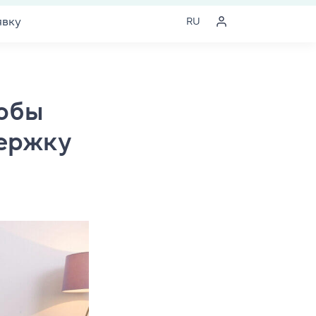
явку
RU
тобы
ержку