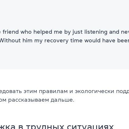
ели
TKT Modules 1, 2, 3, YL, CLIL
ельность
DELTA Module 1
e friend who helped me by just listening and ne
Условия регистрации
 Without him my recovery time would have be
Экзамены в Польше
Подготовка к IELTS
Пробный тест IELTS
ледовать этим правилам и экологически по
Об экзамене IELTS
ом рассказываем дальше.
Подготовка к TOEFL
Пробный тест TOEFL
ка в трудных ситуациях