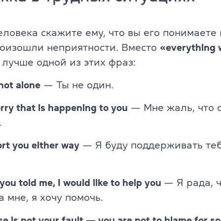
Об экзамене TOEFL
ловека скажите ему, что вы его понимаете 
роизошли неприятности. Вместо
«everything w
лучше одной из этих фраз:
not alone
—
Ты не один.
orry that is happening to you
— Мне жаль, что с
.
port you either way
— Я буду поддерживать те
 you told me, I would like to help you
— Я рада, 
 мне, я хочу помочь.
e is not your fault — you are not to blame for s