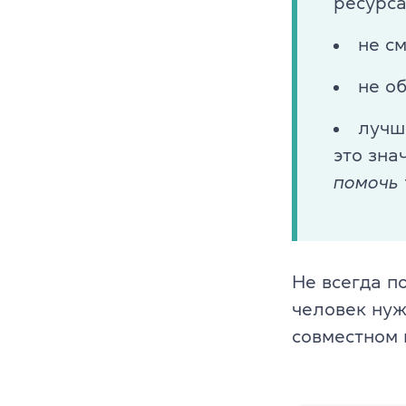
ресурса
Cambridge En
не с
Linguaskill
не о
IELTS
лучш
TOEFL iBT
это зна
помочь 
Партнерская
Главная
Не всегда п
Курсы англи
человек нуж
О компании
совместном 
Лицензия