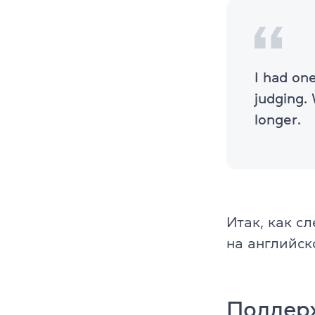
Преподават
Благотворит
Блог
I had on
judging.
Партнеры
longer.
Новости
Вакансии
Контакты
Итак, как с
на английск
Поддерж