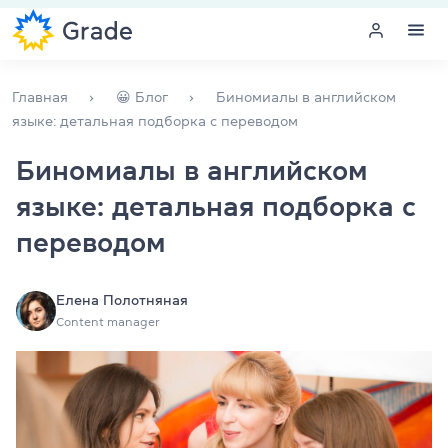
Меню
Главная
😀 Блог
Биномиалы в английском
языке: детальная подборка с переводом
Курсы английского
Биномиалы в английском
языке: детальная подборка с
Обучение для преподавателей
переводом
Английский для компаний
Подготовка к экзаменам
Елена Полотняная
Content manager
Экзаменационный центр
Больше о нас