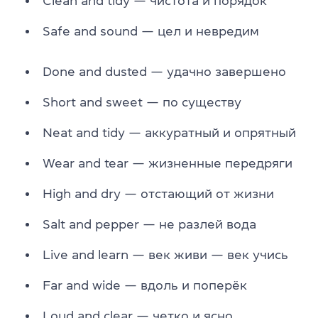
Clean and tidy — чистота и порядок
Safe and sound — цел и невредим
Done and dusted — удачно завершено
Short and sweet — по существу
Neat and tidy — аккуратный и опрятный
Wear and tear — жизненные передряги
High and dry — отстающий от жизни
Salt and pepper — не разлей вода
Live and learn — век живи — век учись
Far and wide — вдоль и поперёк
Loud and clear — четко и ясно