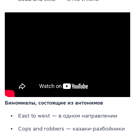
Биномиалы, состоящие из антонимов
East to west — в одном направлении
Cops and robbers — казаки-разбойники