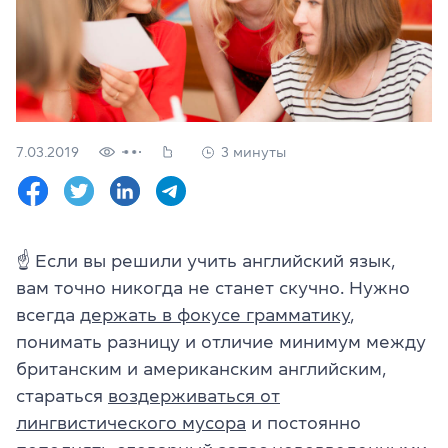
Проверить
свой
уровень
Оставить заявку
Язык сайта
7.03.2019
3 минуты
RU
UK
(044) 580 11 00
(050) 580 11 00
☝
Если вы решили учить английский язык,
(063) 580 11 00
вам точно никогда не станет скучно. Нужно
(098) 580 11 00
г. Киев, метро Золотые Ворота, ул. Ярославов Вал, 13/2-б, 
всегда
держать в фокусе грамматику
,
Посмотреть на Google Maps
понимать разницу и отличие минимум между
британским и американским английским,
стараться
воздерживаться от
лингвистического мусора
и постоянно