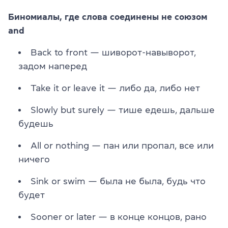
Биномиалы, где слова соединены не союзом
and
Back to front — шиворот-навыворот,
задом наперед
Take it or leave it — либо да, либо нет
Slowly but surely — тише едешь, дальше
будешь
All or nothing — пан или пропал, все или
ничего
Sink or swim — была не была, будь что
будет
Sooner or later — в конце концов, рано