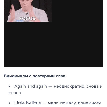
Биномиалы с повторами слов
Again and again — неоднократно, снова и
снова
Little by little — мало-помалу, понемногу