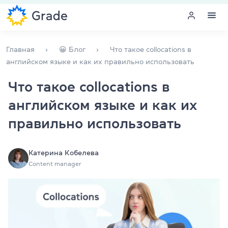
Меню
Главная
😀 Блог
Что такое collocations в
английском языке и как их правильно использовать
Курсы английского
Что такое collocations в
английском языке и как их
Обучение для преподавателей
правильно использовать
Английский для компаний
Подготовка к экзаменам
Катерина Кобелева
Content manager
Экзаменационный центр
Больше о нас