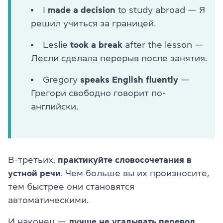
I
made a decision
to study abroad — Я
решил учиться за границей.
Leslie
took a break
after the lesson —
Лесли сделала перерыв после занятия.
Gregory
speaks English fluently
—
Грегори свободно говорит по-
английски.
В-третьих,
практикуйте словосочетания в
устной
речи
. Чем больше вы их произносите,
тем быстрее они становятся
автоматическими.
И наконец —
лучше не угадывать перевод
.