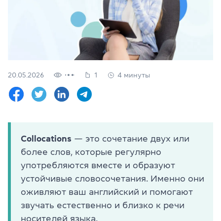
Проверить
свой
уровень
Оставить заявку
Язык сайта
20.05.2026
1
4 минуты
RU
UK
(044) 580 11 00
(050) 580 11 00
(063) 580 11 00
Collocations
— это сочетание двух или
(098) 580 11 00
более слов, которые регулярно
г. Киев, метро Золотые Ворота, ул. Ярославов Вал, 13/2-б, 
Посмотреть на Google Maps
употребляются вместе и образуют
устойчивые словосочетания. Именно они
оживляют ваш английский и помогают
звучать естественно и близко к речи
носителей языка.