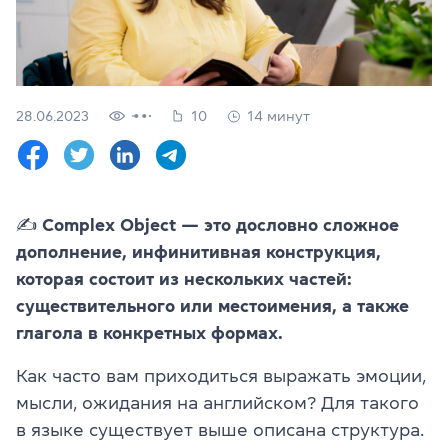
Проверить
свой
уровень
Оставить заявку
28.06.2023
10
14 минут
Язык сайта
RU
UK
✍️
Complex Object — это дословно сложное
(044) 580 11 00
(050) 580 11 00
дополнение, инфинитивная конструкция,
(063) 580 11 00
которая состоит из нескольких частей:
(098) 580 11 00
существительного или местоимения, а также
г. Киев, метро Золотые Ворота, ул. Ярославов Вал, 13/2-б, 
глагола в конкретных формах.
Посмотреть на Google Maps
Как часто вам приходиться выражать эмоции,
мысли, ожидания на английском? Для такого
в языке существует выше описана структура.