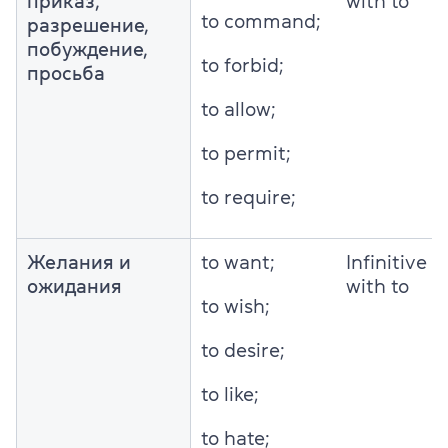
приказ,
with to
to command;
разрешение,
побуждение,
to forbid;
просьба
to allow;
to permit;
to require;
Желания и
to want;
Infinitive
ожидания
with to
to wish;
to desire;
to like;
to hate;