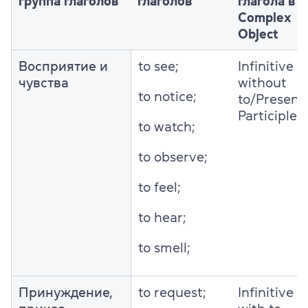
группа глаголов
глаголов
глагола в
Complex
Object
Восприятие и
to see;
Infinitive
чувства
without
to notice;
to/Present
Participle
to watch;
to observe;
to feel;
to hear;
to smell;
Принуждение,
to request;
Infinitive