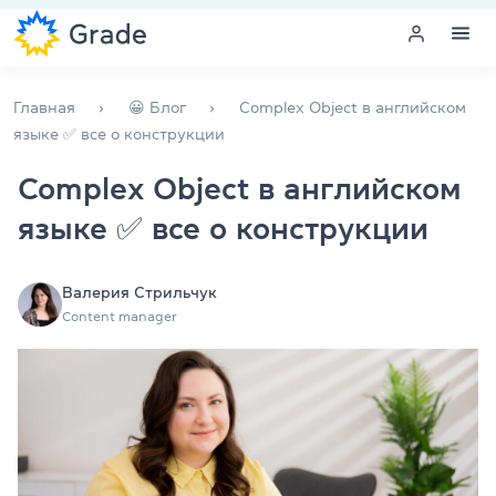
Меню
Главная
😀 Блог
Complex Object в английском
языке ✅ все о конструкции
Курсы английского
Complex Object в английском
языке ✅ все о конструкции
Обучение для преподавателей
Английский для компаний
Валерия Стрильчук
Content manager
Подготовка к экзаменам
Экзаменационный центр
Больше о нас