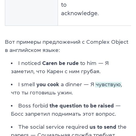
to
acknowledge.
Вот примеры предложений с Complex Object
в английском языке:
I noticed
Caren be rude
to him — Я
заметил, что Карен с ним грубая.
I smell
you cook
a dinner — Я
чувствую,
что ты готовишь ужин.
Boss forbid
the question to be raised
—
Босс запретил поднимать этот вопрос.
The social service required
us to send
the
papers — Социальная служба требует,