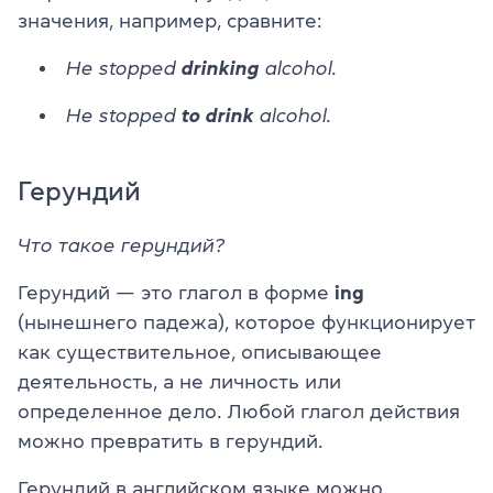
значения, например, сравните:
He stopped
drinking
alcohol.
He stopped
to drink
alcohol.
Герундий
Что такое герундий?
Герундий
—
это глагол в форме
ing
(нынешнего падежа), которое функционирует
как существительное, описывающее
деятельность, а не личность или
определенное дело. Любой глагол действия
можно превратить в герундий.
Герундий в английском языке можно