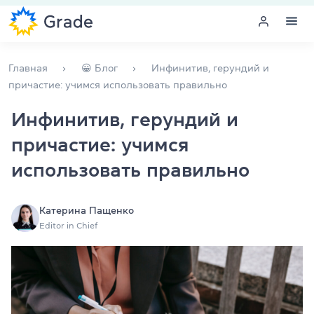
Меню
Главная
😀 Блог
Инфинитив, герундий и
причастие: учимся использовать правильно
Курсы английского
Инфинитив, герундий и
причастие: учимся
Обучение для преподавателей
использовать правильно
Английский для компаний
Подготовка к экзаменам
Катерина Пащенко
Editor in Chief
Экзаменационный центр
Больше о нас