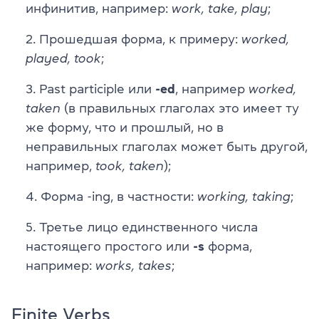
инфинитив, например:
work, take, play
;
Прошедшая форма, к примеру:
worked,
played, took
;
Past participle или
-ed
, например
worked,
taken
(в правильных глаголах это имеет ту
же форму, что и прошлый, но в
неправильных глаголах может быть другой,
например,
took, taken
);
Форма -ing, в частности:
working, taking
;
Третье лицо единственного числа
настоящего простого или
-s
форма,
например:
works, takes
;
Finite Verbs