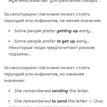
мужчина избегает употребления сахара…
За некоторыми глаголами может стоять
герундий или инфинитив, не меняя значения:
Some people prefer
getting up
early…
Some people prefer
to get up
early…
Некоторые люди предпочитают ранние
подъемы…
За некоторыми глаголами может стоять
герундий или инфинитив, но изменяя
значение:
She remembered
sending
the letter.
She remembered
to
send
the letter — Она