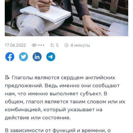
Проверить
свой
уровень
Оставить заявку
Язык сайта
17.06.2022
5
4 минуты
RU
UK
(044) 580 11 00
(050) 580 11 00
📝 Глаголы являются сердцем английских
(063) 580 11 00
предложений. Ведь именно они сообщают
(098) 580 11 00
г. Киев, метро Золотые Ворота, ул. Ярославов Вал, 13/2-б, 
нам, что именно выполняет субъект. В
Посмотреть на Google Maps
общем, глагол является таким словом или их
комбинацией, который указывает на
действие или состояние.
В зависимости от функций и времени, о