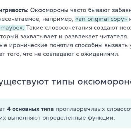
игривость
: Оксюмороны часто бывают забав
несочетаемое, например,
«an original copy»
y maybe».
Такие словосочетания создают не
оторый захватывает и развлекает читателя.
ые иронические понятия способны вызвать 
ет того, что не совпадают с ожиданиями.
существуют типы оксюморон
ет
4 основных типа
противоречивых словосо
них выполняют определенные функции.