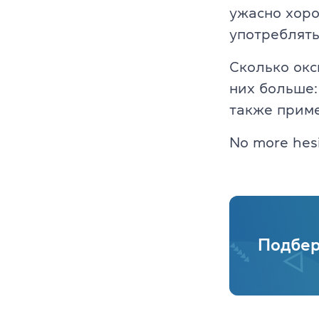
ужасно хоро
Платформа Gr
употреблять
IELTS
Сколько окс
них больше:
ТOEFL
также прим
НМТ
No more hesit
Young Learne
KET, PET, FC
FCE, CAE, CP
Подбер
TKT (для пр
DELTA (для 