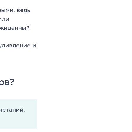
ными, ведь
или
ожиданный
удивление и
ов?
четаний.