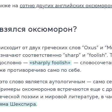
ели
акже на
сотню других английских оксюморо
TKT Modules 1, 2, 3, YL, CLIL
ельность
DELTA Module 1
 взялся оксюморон?
Условия регистрации
Экзамены в Польше
исходит от двух греческих слов “Oxus” и “Mō
начают соответственно “sharp” и “foolish”. Т
Подготовка к IELTS
дословно —
«sharply foolish»
— словосочета
Пробный тест IELTS
же противоречиво само по себе.
 это слово является аутологичным — само с
Об экзамене IELTS
Примеры оксюморонов встречаются еще с д
Подготовка к TOEFL
реческой поэзии и мировой литературе, в час
ьяма Шекспира.
Пробный тест TOEFL