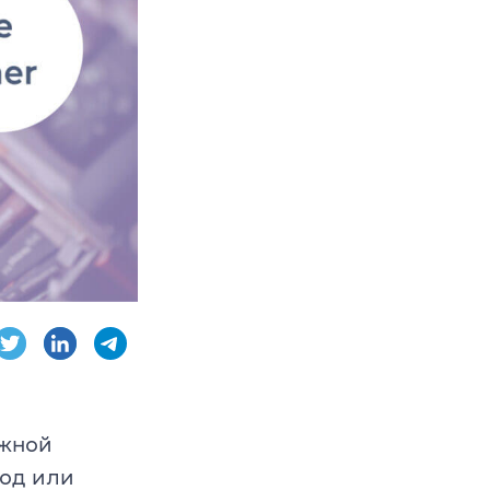
AE, CPE
ambridge English
ожной
од или