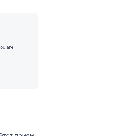
оu are
Этот прием