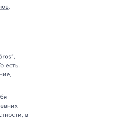
нов
.
ros”,
о есть,
ние,
ебя
ревних
тности, в