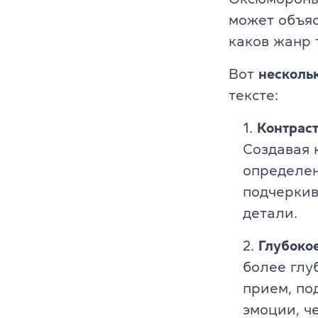
может объяс
каков жанр 
Вот
несколь
тексте:
Контраст
Создавая 
определе
подчеркив
детали.
Глубоко
более глу
прием, по
эмоции, ч