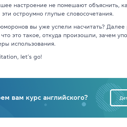
шее настроение не помешают объяснить, к
Английский для детей 11-12 ле
ade University
 эти остроумно глупые словосочетания.
Летний экспресс-курс для дете
юморонов вы уже успели насчитать? Далее
Летний экспресс-курс для дете
 что это такое, откуда произошли, зачем упо
еры использования.
Все модули DELTA
ation, let’s go!
DELTA Module 1
rs (для детей)
DELTA Module 2
E (для подростков)
DELTA Module 3
E (для взрослых)
ем вам курс английского?
Де
Подготовка к TKT
еподавателей)
TKT Module 1
преподавателей)