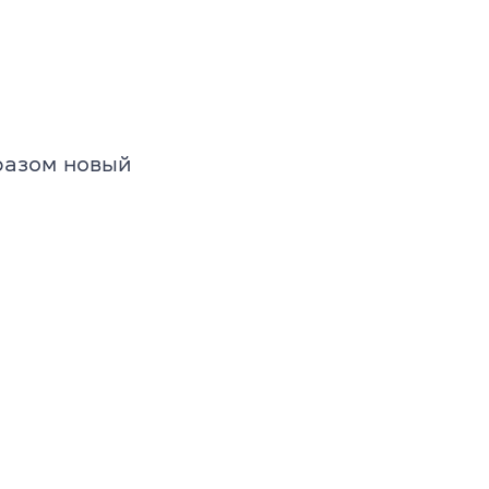
разом новый
s