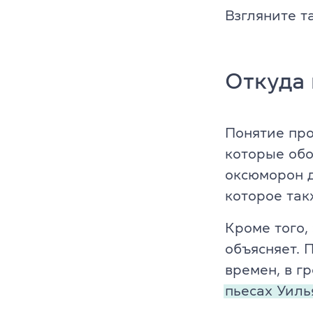
Преподават
Взгляните т
Благотворит
Блог
Откуда
Партнеры
Понятие про
Новости
которые обоз
оксюморон 
Вакансии
которое так
Контакты
Кроме того,
объясняет. 
времен, в г
пьесах Уил