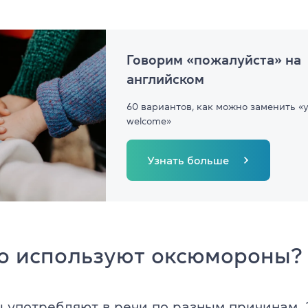
Об экзамене TOEFL
Говорим «пожалуйста» на
английском
60 вариантов, как можно заменить «y
welcome»
Узнать больше
го используют оксюмороны?
употребляют в речи по разным причинам. 