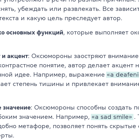
нять, убеждать или развлекать. Все зависит 
текста и какую цель преследует автор.
ко основных функций
, которые выполняет о
 и акцент
: Оксюмороны заостряют внимание
контрастное понятие, автор делает акцент 
нной идее. Например, выражение
«a deafeni
ает степень тишины и привлекает внимани
е значение
: Оксюмороны способны создать п
боким значением. Например,
«a sad smile»
.
добно метафоре, позволяет понять скрытые 
ерты.