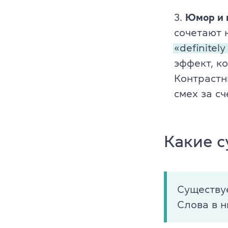
Юмор и 
сочетают 
«definitel
эффект, к
Контрастн
смех за сч
Какие 
Существу
Слова в 