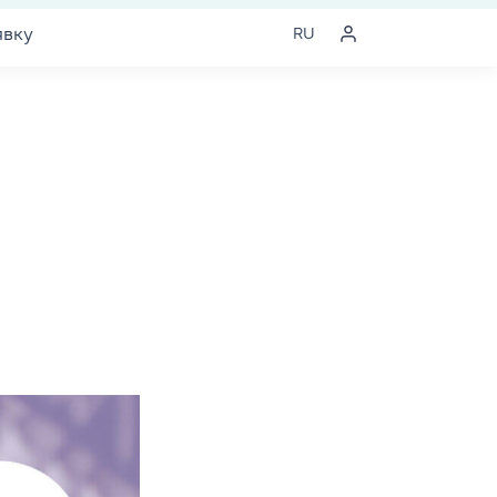
явку
RU