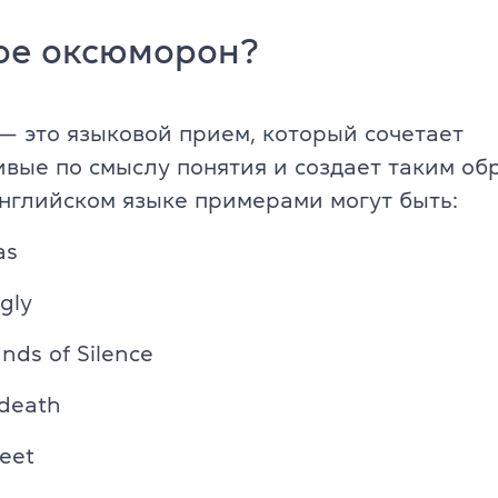
TKT Module 2
glish
ое оксюморон?
TKT Module 3
TKT Module YL
 это языковой прием, который сочетает
вые по смыслу понятия и создает таким об
Экзамены Cambridge English
английском языке примерами могут быть:
YLE Starters, Movers, Flyers
 программа
as
A2 Key (KET) + for Schools
gly
B1 Preliminary (PET) + for School
йского языка
nds of Silence
B2 First (FCE) + for Schools
 death
C1 Advanced (CAE)
weet
C2 Proficiency (CPE)