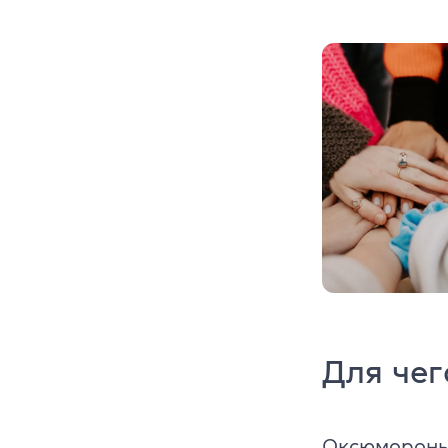
Для че
Оксюмороны 