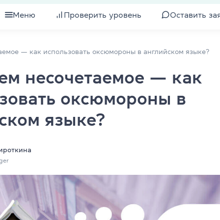
Меню
Проверить уровень
Оставить за
для взрослых
Все курсы для взрослых
аемое — как использовать оксюмороны в английском языке?
ем несочетаемое — как
для подростков
Подготовка к экзамену IELTS
зовать оксюмороны в
для детей
Изучение уровня
ском языке?
для компаний
Подготовка к экзамену TOEFL
ели
Интенсивный английский
ироткина
ger
 клубы
Экспресс-курс английского
Разговорный английский
квалификации
Бизнес-английский