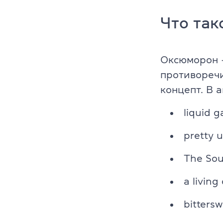
Cambridge En
Что так
Linguaskill
Оксюморон —
IELTS
противоречи
TOEFL iBT
концепт. В 
Партнерская
liquid g
Главная
pretty u
Курсы англи
The Sou
О компании
a living
bitters
Лицензия