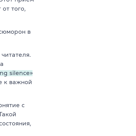
от того,
ксюморон в
 читателя.
на
ng silence»
е к важной
онятие с
 Такой
состояния,