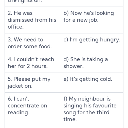
the lights on.
2. He was
b) Now he’s looking
dismissed from his
for a new job.
office.
3. We need to
c) I’m getting hungry.
order some food.
4. I couldn’t reach
d) She is taking a
her for 2 hours.
shower.
5. Please put my
e) It’s getting cold.
jacket on.
6. I can’t
f) My neighbour is
concentrate on
singing his favourite
reading.
song for the third
time.