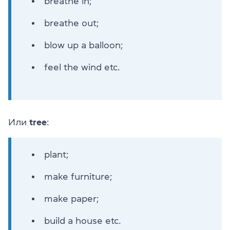
breathe in;
breathe out;
blow up a balloon;
feel the wind etc.
Или
tree
:
plant;
make furniture;
make paper;
build a house etc.