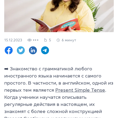
Проверить
свой
уровень
Оставить заявку
Язык сайта
15.12.2023
5
6 минут
RU
UK
(044) 580 11 00
(050) 580 11 00
➡️
Знакомство с грамматикой любого
(063) 580 11 00
иностранного языка начинается с самого
(098) 580 11 00
г. Киев, метро Золотые Ворота, ул. Ярославов Вал, 13/2-б, 
простого. В частности, в английском, одной из
Посмотреть на Google Maps
первых тем является
Present Simple Tense
.
Когда ученики научатся описывать
регулярные действия в настоящем, их
знакомят с более сложной конструкцией