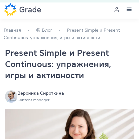
Меню
Главная
😀 Блог
Present Simple и Present
Continuous: упражнения, игры и активности
Курсы английского
Present Simple и Present
Continuous: упражнения,
Обучение для преподавателей
игры и активности
Английский для компаний
Подготовка к экзаменам
Вероника Сироткина
Content manager
Экзаменационный центр
Больше о нас