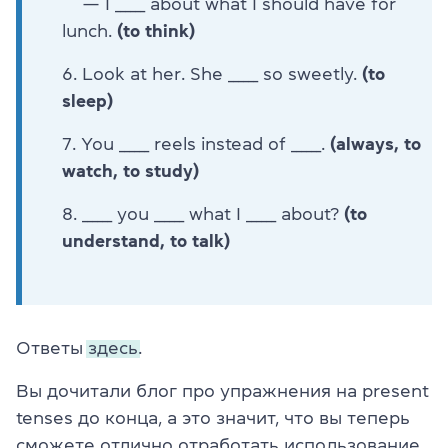
— I ______ about what I should have for
lunch.
(to think)
Look at her. She ______ so sweetly.
(to
sleep)
You ______ reels instead of ______.
(always, to
watch, to study)
______ you ______ what I ______ about?
(to
understand, to talk)
Ответы
здесь.
Вы дочитали блог про упражнения на present
tenses до конца, а это значит, что вы теперь
сможете отлично отработать использование