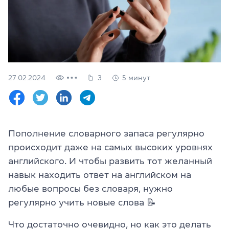
Проверить
свой
уровень
Оставить заявку
Язык сайта
27.02.2024
3
5 минут
RU
UK
(044) 580 11 00
(050) 580 11 00
Пополнение словарного запаса регулярно
(063) 580 11 00
происходит даже на самых высоких уровнях
(098) 580 11 00
г. Киев, метро Золотые Ворота, ул. Ярославов Вал, 13/2-б, 
английского. И чтобы развить тот желанный
Посмотреть на Google Maps
навык находить ответ на английском на
любые вопросы без словаря, нужно
регулярно учить новые слова
📝
Что достаточно очевидно, но как это делать