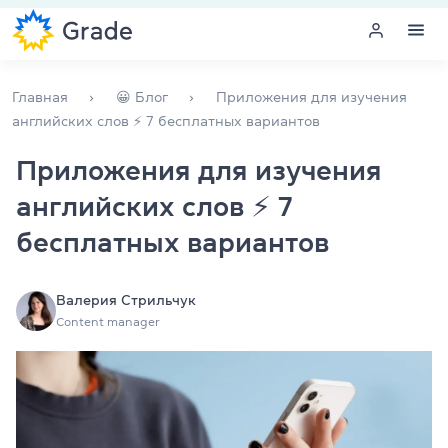
Меню
Главная
😀 Блог
Приложения для изучения
английских слов ⚡ 7 бесплатных вариантов
Курсы английского
Приложения для изучения
английских слов ⚡ 7
Обучение для преподавателей
бесплатных вариантов
Английский для компаний
Подготовка к экзаменам
Валерия Стрильчук
Content manager
Экзаменационный центр
Больше о нас