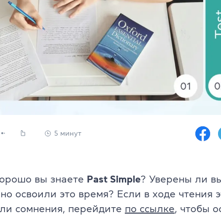
Юридический английский
, офіс 32
Подготовка к экзаменам FCE, C
Все курсы для подростков
s & Teens
Изучение уровня + экзамены C
аписи
Подготовка к НМТ
5 минут
и
Летний экспресс-курс
Летний разговорный курс
пикеры
хорошо вы знаете
Past Simple
? Уверены ли вы
Все курсы для детей
но освоили это время? Если в ходе чтения э
заказ
Английский для детей 6-10 лет
кли сомнения, перейдите
по ссылке
, чтобы 
 программа