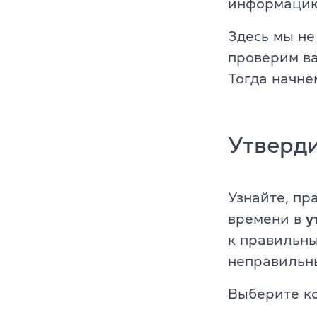
информацию
Платформа Gr
Здесь мы не
проверим ва
IELTS
Тогда начне
ТOEFL
НМТ
Утверд
Young Learne
Узнайте, пр
KET, PET, FC
времени в
у
FCE, CAE, CP
к правильны
неправильн
TKT (для пр
Выберите ко
DELTA (для 