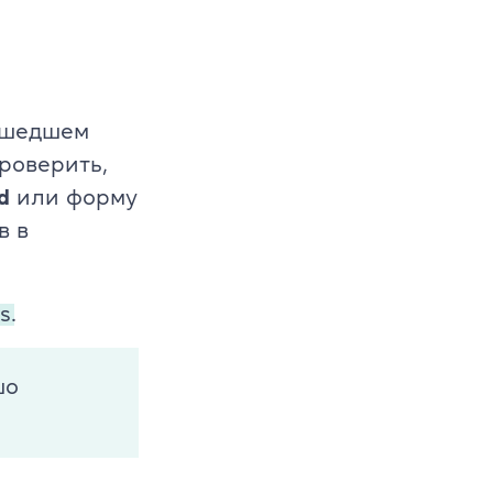
ошедшем
роверить,
d
или форму
в в
s.
шо