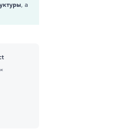
руктуры
, а
ct
ак