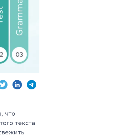
AE, CPE
ambridge English
, что
того текста
освежить