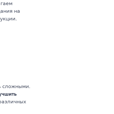
агаем
дания на
укции.
ь сложными.
учшить
 различных