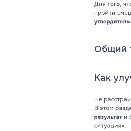
Для того, ч
пройти смеш
утвердитель
Общий т
Как улу
Не расстраи
В этом разд
результат
и 
ситуациях.