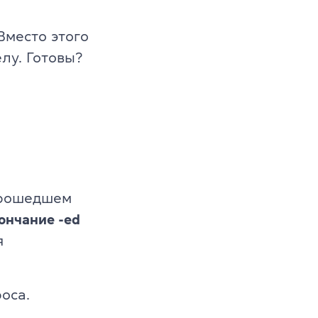
т
 Вместо этого
й 6-10 лет
лу. Готовы?
й 11-12 лет
прошедшем
ончание -ed
я
оса.