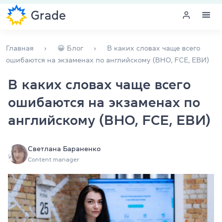
Меню
Главная
😀 Блог
В каких словах чаще всего
ошибаются на экзаменах по английскому (ВНО, FCE, ЕВИ)
Курсы английского
В каких словах чаще всего
ошибаются на экзаменах по
Обучение для преподавателей
английскому (ВНО, FCE, ЕВИ)
Английский для компаний
Подготовка к экзаменам
Светлана Бараненко
Content manager
Экзаменационный центр
Больше о нас