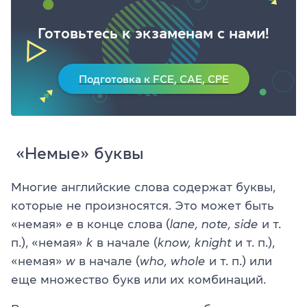
Готовьтесь к экзаменам с нами!
Подготовка к FCE, CAE, CPE
«Немые» буквы
Многие английские слова содержат буквы,
которые не произносятся. Это может быть
«немая»
е
в конце слова (
lane
,
note
,
side
и т.
п.), «немая»
k
в начале (
know
,
knight
и т. п.),
«немая»
w
в начале (
who
,
whole
и т. п.) или
еще множество букв или их комбинаций.