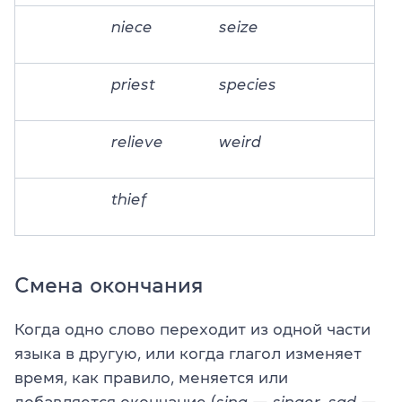
niece
seize
priest
species
relieve
weird
thief
Смена окончания
Когда одно слово переходит из одной части
языка в другую, или когда глагол изменяет
время, как правило, меняется или
добавляется окончание (
sing
—
singer
,
sad
—