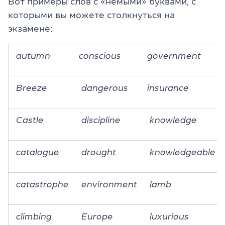
Вот примеры слов с «немыми» буквами, с
которыми вы можете столкнуться на
экзамене:
autumn
conscious
government
Breeze
dangerous
insurance
Castle
discipline
knowledge
catalogue
drought
knowledgeable
catastrophe
environment
lamb
climbing
Europe
luxurious