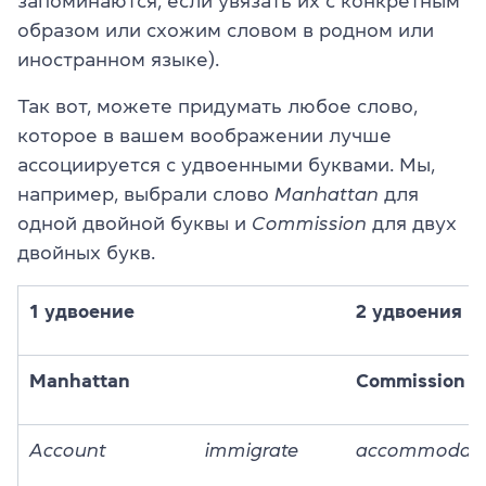
запоминаются, если увязать их с конкретным
образом или схожим словом в родном или
иностранном языке).
Так вот, можете придумать любое слово,
которое в вашем воображении лучше
ассоциируется с удвоенными буквами. Мы,
например, выбрали слово
Manha
tt
an
для
одной двойной буквы и
Co
mm
i
ss
ion
для двух
двойных букв.
1 удвоение
2 удвоения
Manha
tt
an
Co
mm
i
ss
ion
Account
immigrate
accommodati