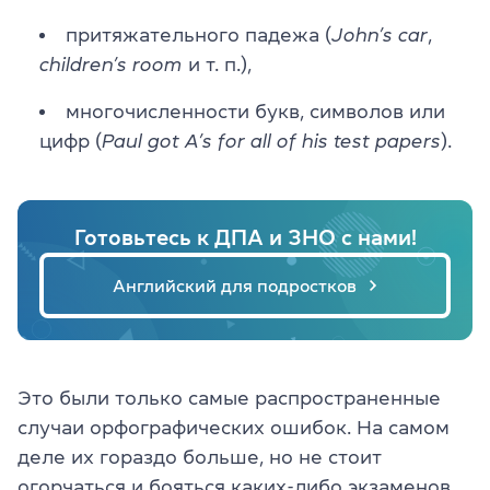
притяжательного падежа (
John’s car
,
children’s room
и т. п.),
многочисленности букв, символов или
цифр (
Paul got A’s for all of his test papers
).
Готовьтесь к ДПА и ЗНО с нами!
Английский для подростков
Это были только самые распространенные
случаи орфографических ошибок. На самом
деле их гораздо больше, но не стоит
огорчаться и бояться каких-либо экзаменов.