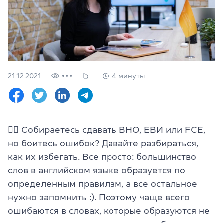
Проверить
свой
уровень
Оставить заявку
Язык сайта
21.12.2021
4 минуты
RU
UK
(044) 580 11 00
(050) 580 11 00
🖐🏼 Собираетесь сдавать ВНО, ЕВИ или FCE,
(063) 580 11 00
но боитесь ошибок? Давайте разбираться,
(098) 580 11 00
г. Киев, метро Золотые Ворота, ул. Ярославов Вал, 13/2-б, 
как их избегать. Все просто: большинство
Посмотреть на Google Maps
слов в английском языке образуется по
определенным правилам, а все остальное
нужно запомнить :). Поэтому чаще всего
ошибаются в словах, которые образуются не