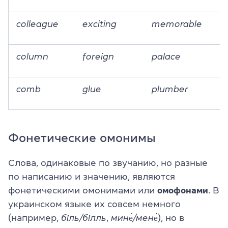
colleague
exciting
memorable
column
foreign
palace
comb
glue
plumber
Фонетические омонимы
Слова, одинаковые по звучанию, но разные
по написанию и значению, являются
фонетическими омонимами или
омофонами
. В
украинском языке их совсем немного
(например,
біль/білль
,
мине́/мене́
), но в