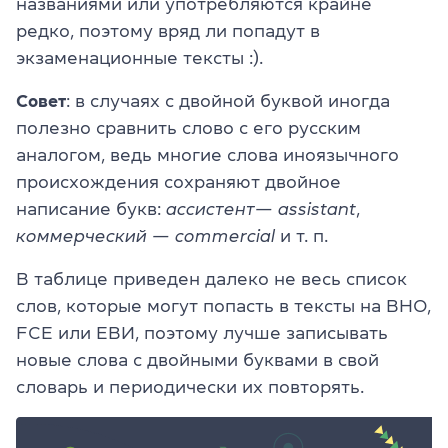
названиями или употребляются крайне
редко, поэтому вряд ли попадут в
экзаменационные тексты :).
Совет
: в случаях с двойной буквой иногда
полезно сравнить слово с его русским
аналогом, ведь многие слова иноязычного
происхождения сохраняют двойное
написание букв:
а
сс
истент—
a
ss
istant
,
ко
мм
ерческий
—
co
mm
ercial
и т. п.
В таблице приведен далеко не весь список
слов, которые могут попасть в тексты на ВНО,
FCЕ или ЕВИ, поэтому лучше записывать
новые слова с двойными буквами в свой
словарь и периодически их повторять.