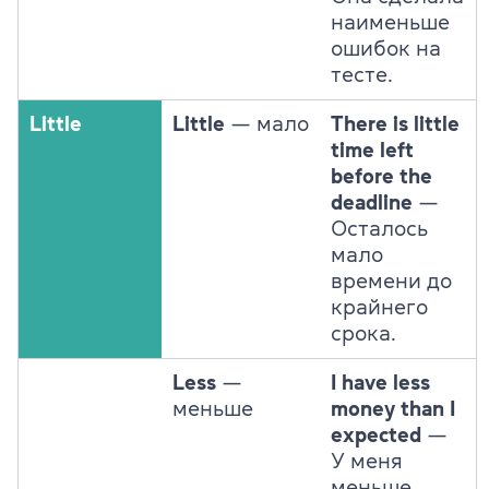
наименьше
ошибок на
тесте.
Little
Little
— мало
There is little
time left
before the
deadline
—
Осталось
мало
времени до
крайнего
срока.
Less
—
I have less
меньше
money than I
expected
—
У меня
меньше