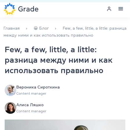
Меню
Главная
😀 Блог
Few, а few, little, а little: разница
между ними и как использовать правильно
Курсы английского
Few, а few, little, а little:
разница между ними и как
Обучение для преподавателей
использовать правильно
Английский для компаний
Подготовка к экзаменам
Вероника Сироткина
Content manager
Экзаменационный центр
Алиса Ляшко
Content manager
Больше о нас