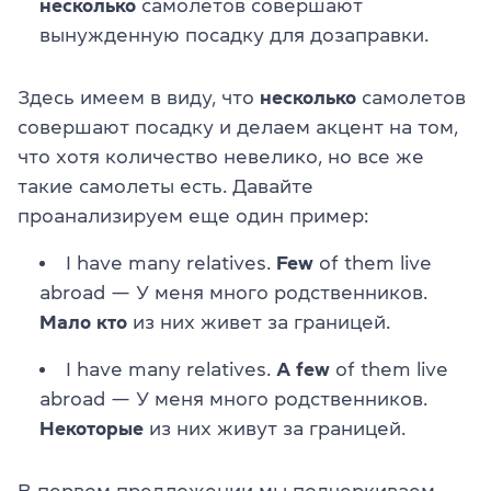
несколько
самолетов совершают
вынужденную посадку для дозаправки.
Здесь имеем в виду, что
несколько
самолетов
совершают посадку и делаем акцент на том,
что хотя количество невелико, но все же
такие самолеты есть. Давайте
проанализируем еще один пример:
I have many relatives.
Few
of them live
abroad — У меня много родственников.
Мало кто
из них живет за границей.
I have many relatives.
A few
of them live
abroad — У меня много родственников.
Некоторые
из них живут за границей.
В первом предложении мы подчеркиваем,