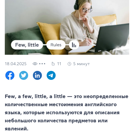
Проверить
свой
уровень
Оставить заявку
Язык сайта
RU
UK
18.04.2025
11
5 минут
(044) 580 11 00
(050) 580 11 00
(063) 580 11 00
(098) 580 11 00
г. Киев, метро Золотые Ворота, ул. Ярославов Вал, 13/2-б, 
Few, a few, little, a little — это неопределенные
Посмотреть на Google Maps
количественные местоимения английского
языка, которые используются для описания
небольшого количества предметов или
явлений.