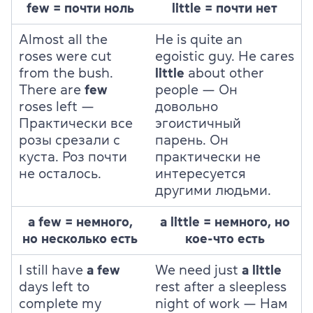
few = почти ноль
little = почти нет
Almost all the
He is quite an
roses were cut
egoistic guy. He cares
from the bush.
little
about other
There are
few
people — Он
roses left —
довольно
Практически все
эгоистичный
розы срезали с
парень. Он
куста. Роз почти
практически не
не осталось.
интересуется
другими людьми.
a few = немного,
a little = немного, но
но несколько есть
кое-что есть
I still have
a few
We need just
a little
days left to
rest after a sleepless
complete my
night of work — Нам