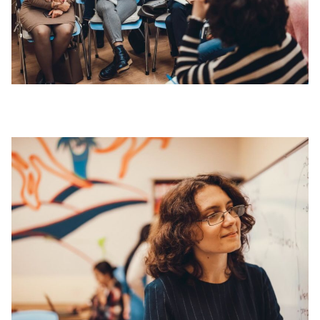
Проверить
свой
уровень
Оставить заявку
Язык сайта
RU
UK
EN
(044) 580 11 00
(050) 580 11 00
(063) 580 11 00
(098) 580 11 00
г. Киев, метро Золотые Ворота, ул. Ярославов Вал, 13/2-б, 
Посмотреть на Google Maps