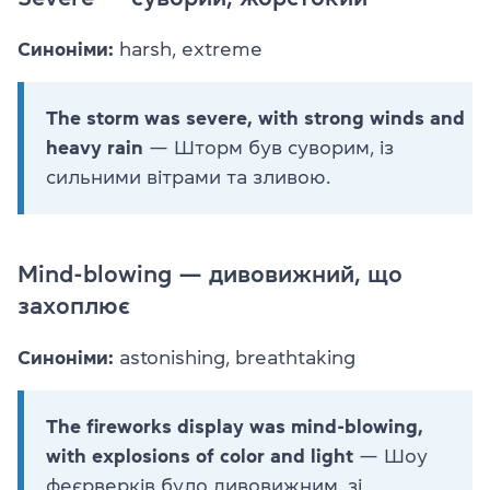
Синоніми:
harsh, extreme
The storm was severe, with strong winds and
heavy rain
— Шторм був суворим, із
сильними вітрами та зливою.
Mind-blowing — дивовижний, що
захоплює
Синоніми:
astonishing, breathtaking
The fireworks display was mind-blowing,
with explosions of color and light
— Шоу
феєрверків було дивовижним, зі