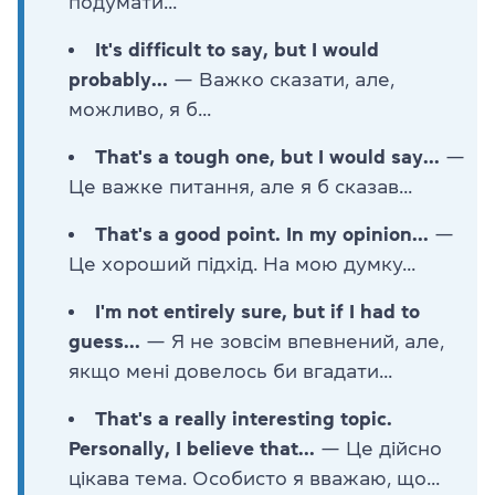
подумати...
It's difficult to say, but I would
probably...
— Важко сказати, але,
можливо, я б...
That's a tough one, but I would say...
—
Це важке питання, але я б сказав...
That's a good point. In my opinion...
—
Це хороший підхід. На мою думку...
I'm not entirely sure, but if I had to
guess...
— Я не зовсім впевнений, але,
якщо мені довелось би вгадати...
That's a really interesting topic.
Personally, I believe that...
— Це дійсно
цікава тема. Особисто я вважаю, що...