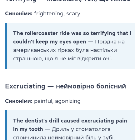
Синоніми:
frightening, scary
The rollercoaster ride was so terrifying that I
couldn't keep my eyes open
— Поїздка на
американських гірках була настільки
страшною, що я не міг відкрити очі.
Excruciating — неймовірно болісний
Синоніми:
painful, agonizing
The dentist's drill caused excruciating pain
in my tooth
— Дриль у стоматолога
спричинила неймовірний біль у зубі.