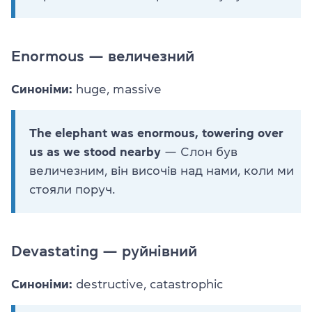
Enormous — величезний
Синоніми:
huge, massive
The elephant was enormous, towering over
us as we stood nearby
— Слон був
величезним, він височів над нами, коли ми
стояли поруч.
Devastating — руйнівний
Синоніми:
destructive, catastrophic