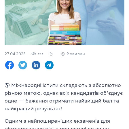
Перевірити
свій
рівень
Залишити заявку
Мова сайту
RU
UK
27.04.2023
9 хвилин
(044) 580 11 00
(050) 580 11 00
(063) 580 11 00
(098) 580 11 00
🌎
Міжнародні іспити складають з абсолютно
м. Київ, метро Золоті Ворота, вул. Ярославів Вал, 13/2-б, оф
різною метою, однак всіх кандидатів обʼєднує
Дивитись на Google Maps
одне — бажання отримати найвищий бал та
найкращий результат!
Одним з найпоширеніших екзаменів для
підтвердження рівня при вступі до вишу,