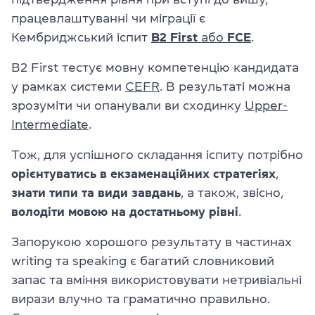
працевлаштуванні чи міграції є
Кембриджський іспит
B2 First
або
FCE
.
B2 First тестує мовну компетенцію кандидата
у рамках системи
CEFR
. В результаті можна
зрозуміти чи опанували ви сходинку
Upper-
Intermediate
.
Тож, для успішного складання іспиту потрібно
орієнтуватись в екзаменаційних стратегіях
,
знати типи та види завдань
, а також, звісно,
володіти мовою на достатньому рівні
.
Запорукою хорошого результату в частинах
writing та speaking є багатий словниковий
запас та вміння використовувати нетривіальні
вирази влучно та граматично правильно.