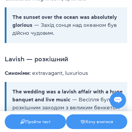
The sunset over the ocean was absolutely
glorious
— Захід сонця над океаном був
дійсно чудовим.
Lavish — розкішний
Синоніми:
extravagant, luxurious
The wedding was a lavish affair with a huge
banquet and live music
— Весілля було
розкішним заходом з великим бенкетом
та живою музикою.
Пройти тест
Хочу вчитися