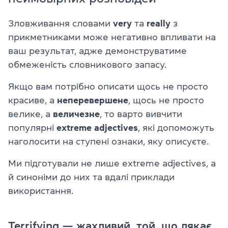
Зловживання словами
very
та
really
з
прикметниками може негативно впливати на
ваш результат, адже демонструватиме
обмеженість словникового запасу.
Якщо вам потрібно описати щось не просто
красиве, а
неперевершене
, щось не просто
велике, а
величезне
, то варто вивчити
популярні
extreme adjectives
, які допоможуть
наголосити на ступені ознаки, яку описуєте.
Ми підготували не лише extreme adjectives, а
й синоніми до них та вдалі приклади
використання.
Terrifying — жахливий, той, що лякає