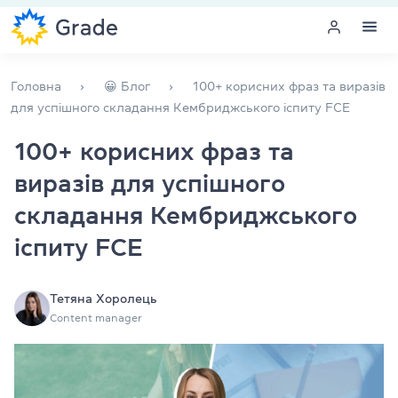
Меню
Головна
😀 Блог
100+ корисних фраз та виразів
для успішного складання Кембриджського іспиту FCE
Курси англійської
100+ корисних фраз та
виразів для успішного
Навчання для викладачів
складання Кембриджського
Англійська для компаній
іспиту FCE
Підготовка до іспитів
Тетяна Хоролець
Екзаменаційний центр
Content manager
Більше про нас