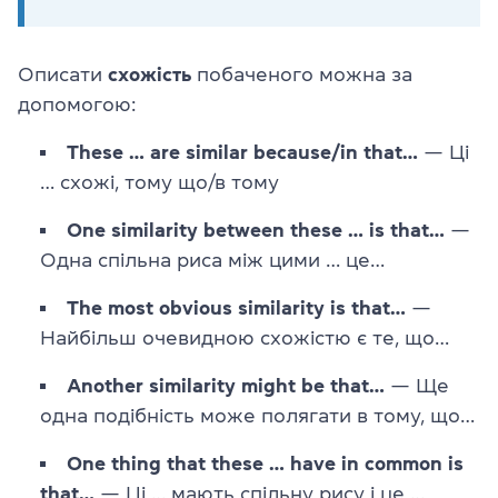
Описати
схожість
побаченого можна за
допомогою:
These … are similar because/in that…
— Ці
… схожі, тому що/в тому
One similarity between these … is that…
—
Одна спільна риса між цими … це…
The most obvious similarity is that…
—
Найбільш очевидною схожістю є те, що…
Another similarity might be that…
— Ще
одна подібність може полягати в тому, що…
One thing that these … have in common is
that…
— Ці … мають спільну рису і це …