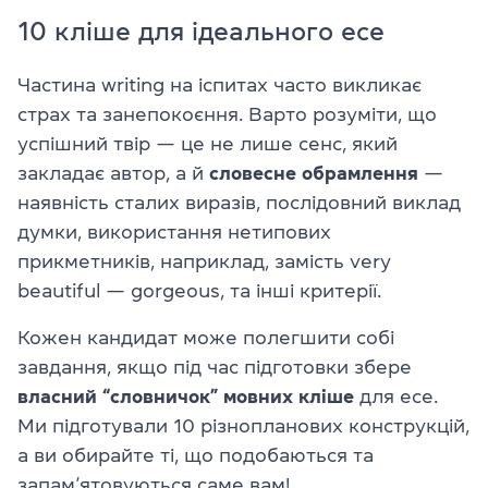
10 кліше для ідеального есе
Частина writing на іспитах часто викликає
страх та занепокоєння. Варто розуміти, що
успішний твір — це не лише сенс, який
закладає автор, а й
словесне обрамлення
—
наявність сталих виразів, послідовний виклад
думки, використання нетипових
прикметників, наприклад, замість very
beautiful — gorgeous, та інші критерії.
Кожен кандидат може полегшити собі
завдання, якщо під час підготовки збере
власний “словничок” мовних кліше
для есе.
Ми підготували 10 різнопланових конструкцій,
а ви обирайте ті, що подобаються та
запам’ятовуються саме вам!