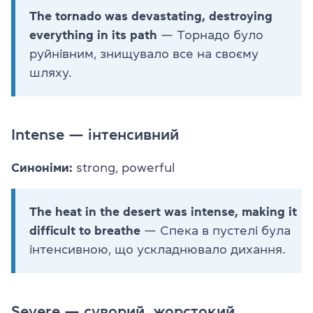
The tornado was devastating, destroying
everything in its path
— Торнадо було
руйнівним, знищувало все на своєму
шляху.
Intense — інтенсивний
Синоніми:
strong, powerful
The heat in the desert was intense, making it
difficult to breathe
— Спека в пустелі була
інтенсивною, що ускладнювало дихання.
Severe — суворий, жорстокий