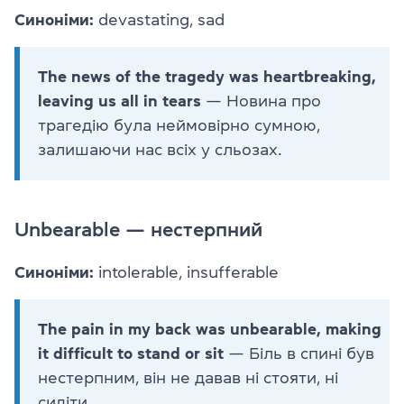
Синоніми:
devastating, sad
The news of the tragedy was heartbreaking,
leaving us all in tears
— Новина про
трагедію була неймовірно сумною,
залишаючи нас всіх у сльозах.
Unbearable — нестерпний
Синоніми:
intolerable, insufferable
The pain in my back was unbearable, making
it difficult to stand or sit
— Біль в спині був
нестерпним, він не давав ні стояти, ні
сидіти.