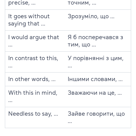
precise, …
точним, …
It goes without
Зрозуміло, що …
saying that …
I would argue that
Я б посперечався з
…
тим, що …
In contrast to this,
У порівнянні з цим,
…
…
In other words, …
Іншими словами, …
With this in mind,
Зважаючи на це, …
…
Needless to say, …
Зайве говорити, що
…