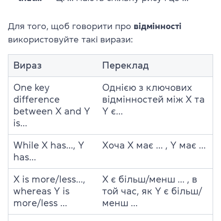
Для того, щоб говорити про
відмінності
використовуйте такі вирази:
Вираз
Переклад
One key
Однією з ключових
difference
відмінностей між X та
between X and Y
Y є…
is…
While X has…, Y
Хоча X має … , Y має …
has…
X is more/less…,
X є більш/менш … , в
whereas Y is
той час, як Y є більш/
more/less …
менш …