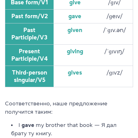
Base form/V1
give
/ɡɪv/
Past form/V2
gave
/ɡeɪv/
Past
given
/ˈɡɪv.ən/
Participle/V3
Present
giving
/ˈɡɪvɪŋ/
Participle/V4
Third-person
gives
/ɡɪvz/
singular/V5
Соответственно, наше предложение
получится таким:
I
gave
my brother that book — Я дал
брату ту книгу.