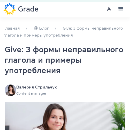
Меню
Главная
😀 Блог
Give: 3 формы неправильного
глагола и примеры употребления
Курсы английского
Give: 3 формы неправильного
глагола и примеры
Обучение для преподавателей
употребления
Английский для компаний
Подготовка к экзаменам
Валерия Стрильчук
Content manager
Экзаменационный центр
Больше о нас