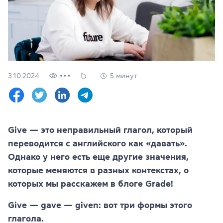
Проверить
свой
уровень
Оставить заявку
Язык сайта
3.10.2024
5 минут
RU
UK
(044) 580 11 00
(050) 580 11 00
Give — это неправильный глагол, который
(063) 580 11 00
переводится с английского как «давать».
(098) 580 11 00
г. Киев, метро Золотые Ворота, ул. Ярославов Вал, 13/2-б, 
Однако у него есть еще другие значения,
Посмотреть на Google Maps
которые меняются в разных контекстах, о
которых мы расскажем в блоге Grade!
Give — gave — given: вот три формы этого
глагола.