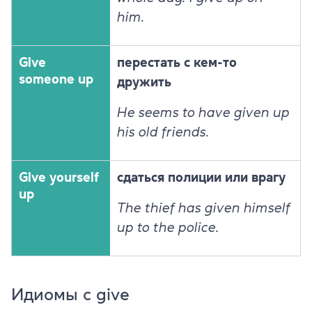
him.
Give
перестать с кем-то
someone up
дружить
He seems to have given up
his old friends.
Give yourself
сдаться полиции или врагу
up
The thief has given himself
up to the police.
Идиомы с give