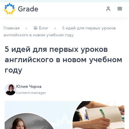
Меню
Главная
😀 Блог
5 идей для первых уроков
английского в новом учебном году
Курсы английского
5 идей для первых уроков
английского в новом учебном
Обучение для преподавателей
году
Английский для компаний
Подготовка к экзаменам
Юлия Чорна
Content manager
Экзаменационный центр
Больше о нас