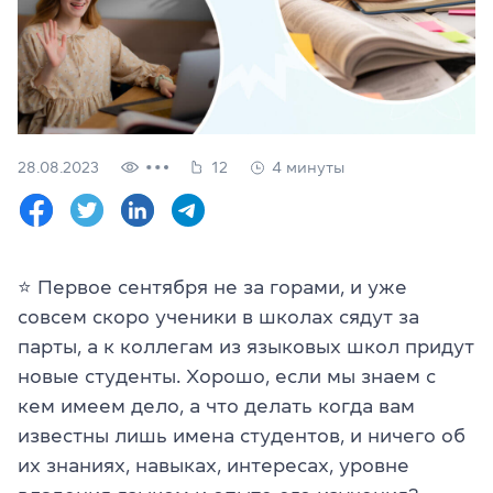
Проверить
свой
уровень
Оставить заявку
Язык сайта
28.08.2023
12
4 минуты
RU
UK
(044) 580 11 00
(050) 580 11 00
⭐️ Первое сентября не за горами, и уже
(063) 580 11 00
совсем скоро ученики в школах сядут за
(098) 580 11 00
г. Киев, метро Золотые Ворота, ул. Ярославов Вал, 13/2-б, 
парты, а к коллегам из языковых школ придут
Посмотреть на Google Maps
новые студенты. Хорошо, если мы знаем с
кем имеем дело, а что делать когда вам
известны лишь имена студентов, и ничего об
их знаниях, навыках, интересах, уровне