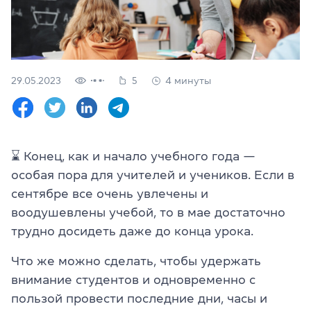
Проверить
свой
уровень
Оставить заявку
29.05.2023
5
4 минуты
Язык сайта
RU
UK
⌛
Конец, как и начало учебного года —
(044) 580 11 00
(050) 580 11 00
особая пора для учителей и учеников. Если в
(063) 580 11 00
сентябре все очень увлечены и
(098) 580 11 00
воодушевлены учебой, то в мае достаточно
г. Киев, метро Золотые Ворота, ул. Ярославов Вал, 13/2-б, 
трудно досидеть даже до конца урока.
Посмотреть на Google Maps
Что же можно сделать, чтобы удержать
внимание студентов и одновременно с
пользой провести последние дни, часы и