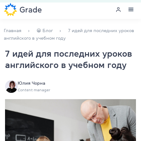
Меню
Главная
😀 Блог
7 идей для последних уроков
английского в учебном году
Курсы английского
7 идей для последних уроков
английского в учебном году
Обучение для преподавателей
Английский для компаний
Юлия Чорна
Content manager
Подготовка к экзаменам
Экзаменационный центр
Больше о нас