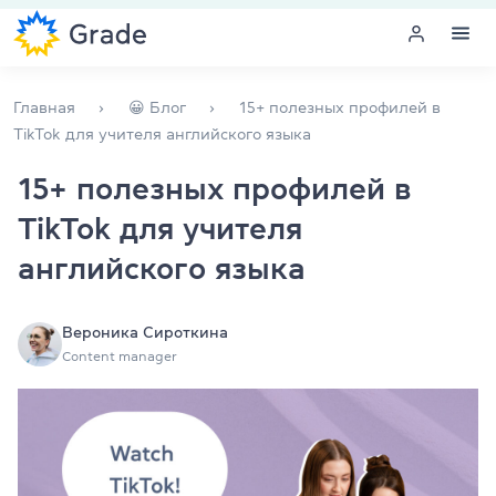
Меню
Главная
😀 Блог
15+ полезных профилей в
TikTok для учителя английского языка
Курсы английского
15+ полезных профилей в
TikTok для учителя
Обучение для преподавателей
английского языка
Английский для компаний
Подготовка к экзаменам
Вероника Сироткина
Content manager
Экзаменационный центр
Больше о нас