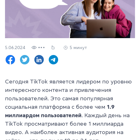
Проверить
свой
уровень
Оставить заявку
Язык сайта
5.06.2024
5 минут
RU
UK
(044) 580 11 00
(050) 580 11 00
Сегодня TikTok является лидером по уровню
(063) 580 11 00
интересного контента и привлечения
(098) 580 11 00
г. Киев, метро Золотые Ворота, ул. Ярославов Вал, 13/2-б, 
пользователей. Это самая популярная
Посмотреть на Google Maps
социальная платформа с более чем
1.9
миллиардом пользователей
. Каждый день на
TikTok просматривают более 1 миллиарда
видео. А наиболее активная аудитория на