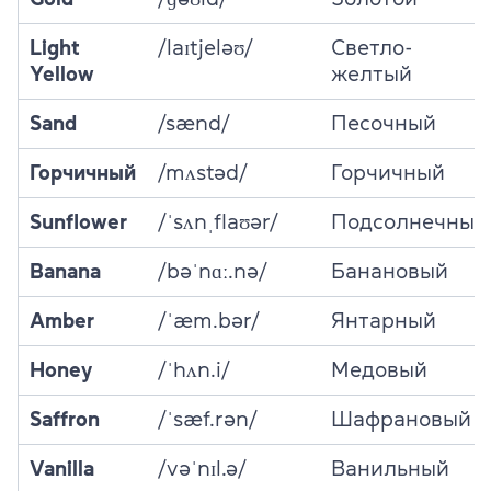
Light
/laɪtjeləʊ/
Светло-
Yellow
желтый
Sand
/sænd/
Песочный
Горчичный
/mʌstəd/
Горчичный
Sunflower
/ˈsʌnˌflaʊər/
Подсолнечный
Banana
/bəˈnɑː.nə/
Банановый
Amber
/ˈæm.bər/
Янтарный
Honey
/ˈhʌn.i/
Медовый
Saffron
/ˈsæf.rən/
Шафрановый
Vanilla
/vəˈnɪl.ə/
Ванильный