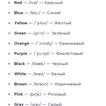
Red
— /rɛd/ — Красный
Blue
— /bluː/ — Синий
Yellow
— /ˈjɛloʊ/ — Жёлтый
Green
— /ɡriːn/ — Зелёный
Orange
— /ˈɔrɪndʒ/ — Оранжевый
Purple
— /ˈpɜːrpl/ — Фиолетовый
Black
— /blæk/ — Чёрный
White
— /waɪt/ — Белый
Brown
— /braʊn/ — Коричневый
Pink
— /pɪŋk/ — Розовый
Gray
— /ɡreɪ/ — Серый