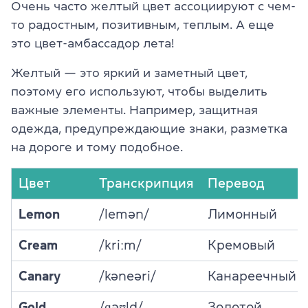
Очень часто желтый цвет ассоциируют с чем-
то радостным, позитивным, теплым. А еще
это цвет-амбассадор лета!
Желтый — это яркий и заметный цвет,
поэтому его используют, чтобы выделить
важные элементы. Например, защитная
одежда, предупреждающие знаки, разметка
на дороге и тому подобное.
Цвет
Транскрипция
Перевод
Lemon
/lemən/
Лимонный
Cream
/kriːm/
Кремовый
Canary
/kəneəri/
Канареечный
Gold
/ɡəʊld/
Золотой