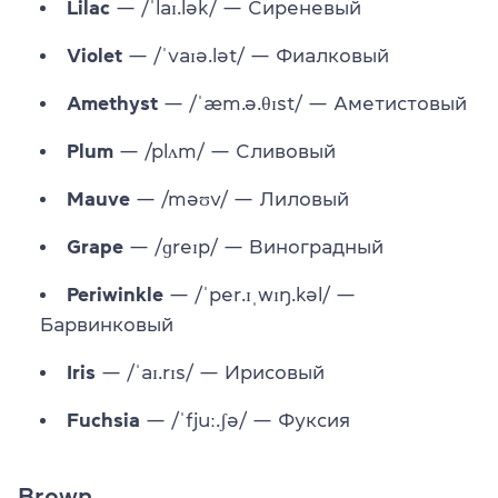
Lilac
— /ˈlaɪ.lək/ — Сиреневый
Violet
— /ˈvaɪə.lət/ — Фиалковый
Amethyst
— /ˈæm.ə.θɪst/ — Аметистовый
Plum
— /plʌm/ — Сливовый
Mauve
— /məʊv/ — Лиловый
Grape
— /ɡreɪp/ — Виноградный
Periwinkle
— /ˈper.ɪˌwɪŋ.kəl/ —
Барвинковый
Iris
— /ˈaɪ.rɪs/ — Ирисовый
Fuchsia
— /ˈfjuː.ʃə/ — Фуксия
Brown