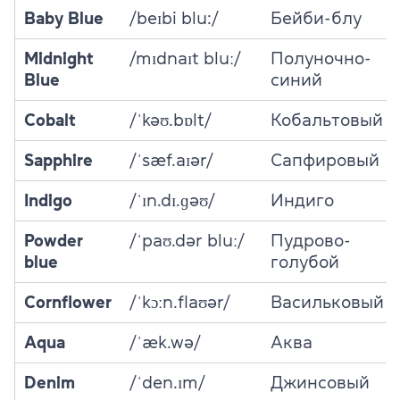
Baby Blue
/beɪbi blu:/
Бейби-блу
Midnight
/mɪdnaɪt bluː/
Полуночно-
Blue
синий
Cobalt
/ˈkəʊ.bɒlt/
Кобальтовый
Sapphire
/ˈsæf.aɪər/
Сапфировый
Indigo
/ˈɪn.dɪ.ɡəʊ/
Индиго
Powder
/ˈpaʊ.dər bluː/
Пудрово-
blue
голубой
Cornflower
/ˈkɔːn.flaʊər/
Васильковый
Aqua
/ˈæk.wə/
Аква
Denim
/ˈden.ɪm/
Джинсовый