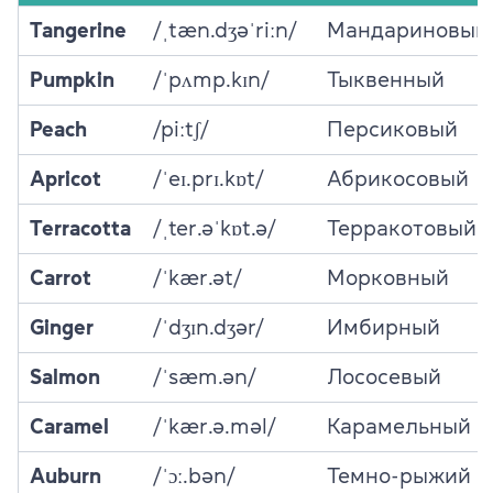
Tangerine
/ˌtæn.dʒəˈriːn/
Мандариновый
Pumpkin
/ˈpʌmp.kɪn/
Тыквенный
Peach
/piːtʃ/
Персиковый
Apricot
/ˈeɪ.prɪ.kɒt/
Абрикосовый
Terracotta
/ˌter.əˈkɒt.ə/
Терракотовый
Carrot
/ˈkær.ət/
Морковный
Ginger
/ˈdʒɪn.dʒər/
Имбирный
Salmon
/ˈsæm.ən/
Лососевый
Caramel
/ˈkær.ə.məl/
Карамельный
Auburn
/ˈɔː.bən/
Темно-рыжий