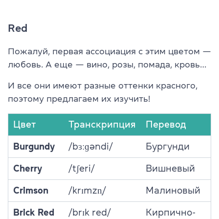
Red
Пожалуй, первая ассоциация с этим цветом —
любовь. А еще — вино, розы, помада, кровь…
И все они имеют разные оттенки красного,
поэтому предлагаем их изучить!
Цвет
Транскрипция
Перевод
Burgundy
/bɜːɡəndi/
Бургунди
Cherry
/tʃeri/
Вишневый
Crimson
/krɪmzn̩/
Малиновый
Brick Red
/brɪk red/
Кирпично-