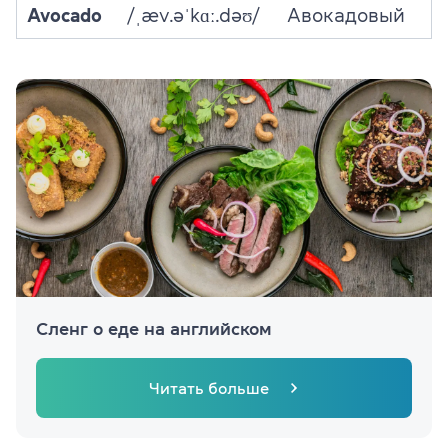
Avocado
/ˌæv.əˈkɑː.dəʊ/
Авокадовый
Сленг о еде на английском
Читать больше