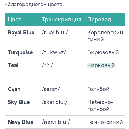
«благородного» цвета.
Цвет
Транскрипция
Перевод
Royal Blue
/rɔɪəl bluː/
Королевский
синий
Turquoise
/tɜːkwɔɪz/
Бирюзовый
Teal
/tiːl/
Чирковый
Cyan
/saɪən/
Голубой
Sky Blue
/skaɪ blu:/
Небесно-
голубой
Navy Blue
/neɪvi bluː/
Темно-синий