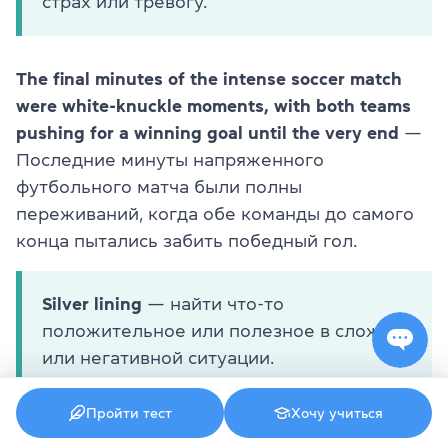
страх или тревогу.
The final minutes of the intense soccer match
were white-knuckle moments, with both teams
pushing for a winning goal until the very end
—
Последние минуты напряженного
футбольного матча были полны
переживаний, когда обе команды до самого
конца пытались забить победный гол.
Silver lining
— найти что-то
положительное или полезное в сложной
или негативной ситуации.
Пройти тест
Хочу учиться
Losing my job was tough, but the silver lining