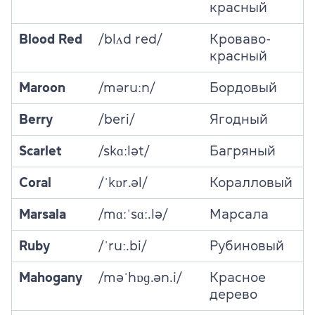
красный
Blood Red
/blʌd red/
Кроваво-
красный
Maroon
/məruːn/
Бордовый
Berry
/beri/
Ягодный
Scarlet
/skɑːlət/
Багряный
Coral
/ˈkɒr.əl/
Коралловый
Marsala
/mɑːˈsɑː.lə/
Марсала
Ruby
/ˈruː.bi/
Рубиновый
Mahogany
/məˈhɒɡ.ən.i/
Красное
дерево