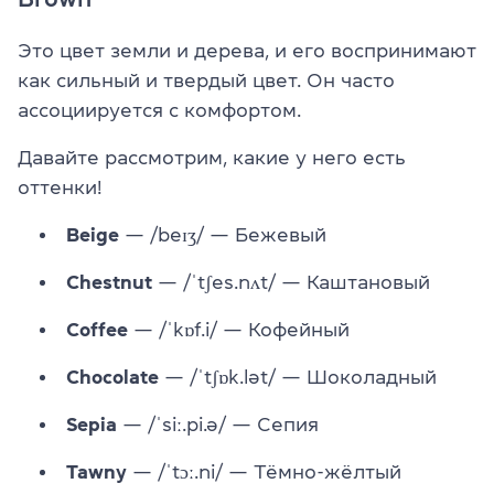
Это цвет земли и дерева, и его воспринимают
как сильный и твердый цвет. Он часто
ассоциируется с комфортом.
Давайте рассмотрим, какие у него есть
оттенки!
Beige
— /beɪʒ/ — Бежевый
Chestnut
— /ˈtʃes.nʌt/ — Каштановый
Coffee
— /ˈkɒf.i/ — Кофейный
Chocolate
— /ˈtʃɒk.lət/ — Шоколадный
Sepia
— /ˈsiː.pi.ə/ — Сепия
Tawny
— /ˈtɔː.ni/ — Тёмно-жёлтый