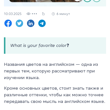
Проверить
свой
уровень
10.03.2025
6 минут
Оставить заявку
Язык сайта
RU
UK
What is your favorite color
❓
(044) 580 11 00
(050) 580 11 00
Названия цветов на английском — одна из
(063) 580 11 00
(098) 580 11 00
первых тем, которую рассматривают при
г. Киев, метро Золотые Ворота, ул. Ярославов Вал, 13/2-б, 
изучении языка.
Посмотреть на Google Maps
Кроме основных цветов, стоит знать также и
различные оттенки, чтобы как можно точнее
передавать свою мысль на английском языке.