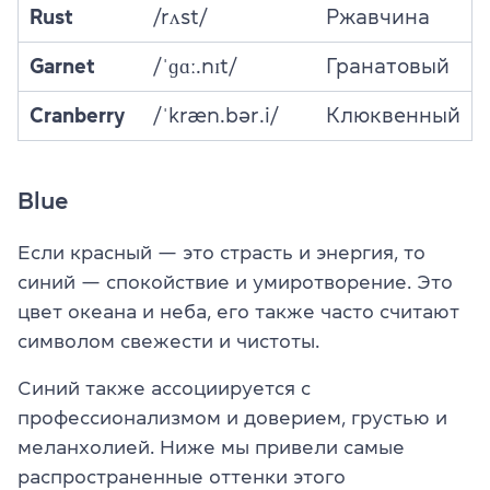
Rust
/rʌst/
Ржавчина
Garnet
/ˈɡɑː.nɪt/
Гранатовый
Cranberry
/ˈkræn.bər.i/
Клюквенный
Blue
Если красный — это страсть и энергия, то
синий — спокойствие и умиротворение. Это
цвет океана и неба, его также часто считают
символом свежести и чистоты.
Синий также ассоциируется с
профессионализмом и доверием, грустью и
меланхолией. Ниже мы привели самые
распространенные оттенки этого