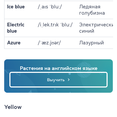
Ice blue
/ˌaɪs ˈbluː/
Ледяная
голубизна
Electric
/iˌlek.trɪk ˈbluː/
Электрически
blue
синий
Azure
/ˈæz.jʊər/
Лазурный
Растения на английском языке
Выучить
Yellow