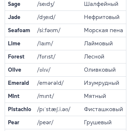
Sage
/seɪdʒ/
Шалфейный
Jade
/dʒeɪd/
Нефритовый
Seafoam
/si:fəʊm/
Морская пена
Lime
/laɪm/
Лаймовый
Forest
/fɒrɪst/
Лесной
Olive
/ɒlɪv/
Оливковый
Emerald
/emərəld/
Изумрудный
Mint
/mɪnt/
Мятный
Pistachio
/pɪˈstæʃ.i.əʊ/
Фисташковый
Pear
/peər/
Грушевый