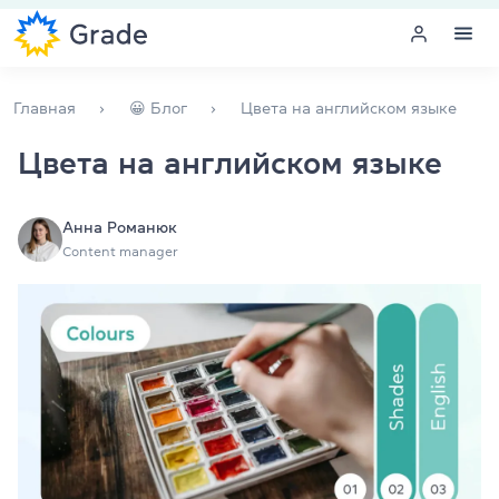
Меню
Главная
😀 Блог
Цвета на английском языке
Цвета на английском языке
Курсы английского
Обучение для преподавателей
Анна Романюк
Content manager
Английский для компаний
Подготовка к экзаменам
Экзаменационный центр
Больше о нас