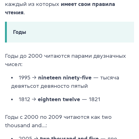
каждый из которых
имеет свои правила
чтения
.
Годы
Годы до 2000 читаются парами двузначных
чисел:
1995 →
nineteen ninety-five
— тысяча
девятьсот девяносто пятый
1812 →
eighteen twelve
— 1821
Годы с 2000 по 2009 читаются как two
thousand and…:
2005 →
two thousand and five
— две