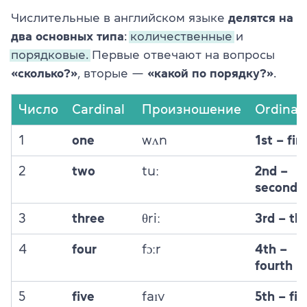
Числительные в английском языке
делятся на
два основных типа
:
количественные
и
порядковые.
Первые отвечают на вопросы
«сколько?»
, вторые —
«какой по порядку?»
.
Число
Cardinal
Произношение
Ordinal
1
one
wʌn
1st – firs
2
two
tuː
2nd –
second
3
three
θriː
3rd – thi
4
four
fɔːr
4th –
fourth
5
five
faɪv
5th – fif