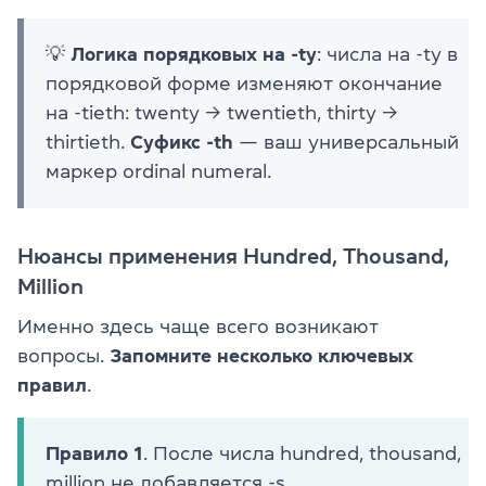
💡
Логика порядковых на -ty
: числа на -ty в
порядковой форме изменяют окончание
на -tieth: twenty → twentieth, thirty →
thirtieth.
Суфикс -th
— ваш универсальный
маркер ordinal numeral.
Нюансы применения Hundred, Thousand,
Million
Именно здесь чаще всего возникают
вопросы.
Запомните несколько ключевых
правил
.
Правило 1
. После числа hundred, thousand,
million не добавляется -s.