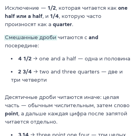
Исключение —
1/2
, которая читается как
one
half или a half
, и
1/4
, которую часто
произносят как a
quarter
.
Смешанные дроби
читаются с
and
посередине:
4 1/2
→ one and a half — одна и половина
2 3/4
→ two and three quarters — две и
три четверти
Десятичные дроби читаются иначе: целая
часть — обычным числительным, затем слово
point
, а дальше каждая цифра после запятой
читается отдельно.
3.14
→ three point one four — три целых