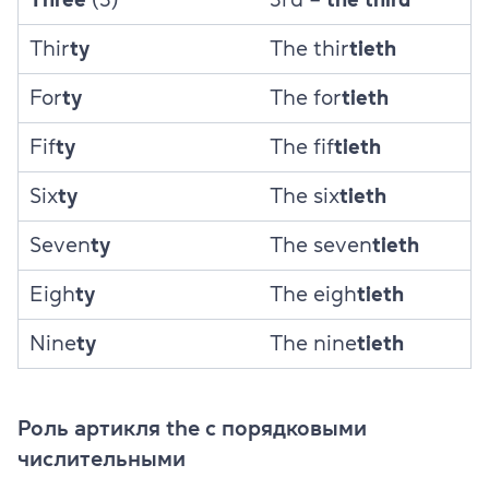
Thir
ty
The thir
tieth
For
ty
The for
tieth
Fif
ty
The fif
tieth
Six
ty
The six
tieth
Seven
ty
The seven
tieth
Eigh
ty
The eigh
tieth
Nine
ty
The nine
tieth
Роль артикля the с порядковыми
числительными