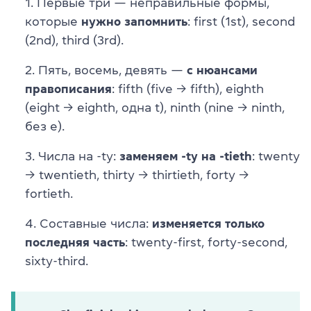
Первые три — неправильные формы,
которые
нужно запомнить
: first (1st), second
(2nd), third (3rd).
Пять, восемь, девять —
с нюансами
правописания
: fifth (five → fifth), eighth
(eight → eighth, одна t), ninth (nine → ninth,
без e).
Числа на -ty:
заменяем -ty на -tieth
: twenty
→ twentieth, thirty → thirtieth, forty →
fortieth.
Составные числа:
изменяется только
последняя часть
: twenty-first, forty-second,
sixty-third.