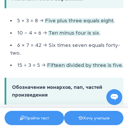
5 + 3 = 8 →
Five plus three equals eight.
10 – 4 = 6 →
Ten minus four is six.
6 × 7 = 42 →
Six times seven equals forty-
two.
15 ÷ 3 = 5 →
Fifteen divided by three is five.
Обозначение монархов, пап, частей
произведения
В этих случаях используются порядковые
Пройти тест
Хочу учиться
числительные, которые
в устной речи