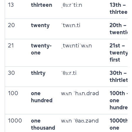
13
thirteen
ˌθɜːrˈtiːn
13th –
thirteen
20
twenty
ˈtwɛn.ti
20th –
twentie
21
twenty-
ˌtwɛntiˈwʌn
21st –
one
twenty-
first
30
thirty
ˈθɜːr.ti
30th –
thirtieth
100
one
wʌn ˈhʌn.drəd
100th –
hundred
one
hundred
1000
one
wʌn ˈθaʊ.zənd
1000th 
thousand
one