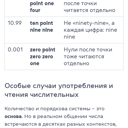
point one
после точки
four
читается отдельно
10.99
ten point
Не «ninety-nine», а
nine nine
каждая цифра: nine
nine
0.001
zero point
Нули после точки
zero zero
тоже читаются
one
отдельно
Особые случаи употребления и
чтения числительных
Количество и порядкова системы – это
основа
. Но в реальном общении числа
встречаются в десятках разных контекстов,