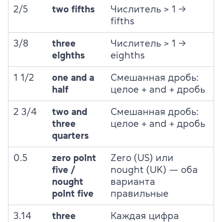
2/5
two fifths
Числитель > 1 →
fifths
3/8
three
Числитель > 1 →
eighths
eighths
1 1/2
one and a
Смешанная дробь:
half
целое + and + дробь
2 3/4
two and
Смешанная дробь:
three
целое + and + дробь
quarters
0.5
zero point
Zero (US) или
five /
nought (UK) — оба
nought
варианта
point five
правильные
3.14
three
Каждая цифра