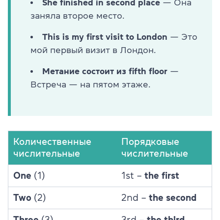
She finished in second place
— Она
заняла второе место.
This is my first visit to London
— Это
мой первый визит в Лондон.
Метание состоит из fifth floor
—
Встреча — на пятом этаже.
Количественные
Порядковые
числительные
числительные
One
(1)
1st –
the first
Two
(2)
2nd –
the second
Three
(3)
3rd –
the third