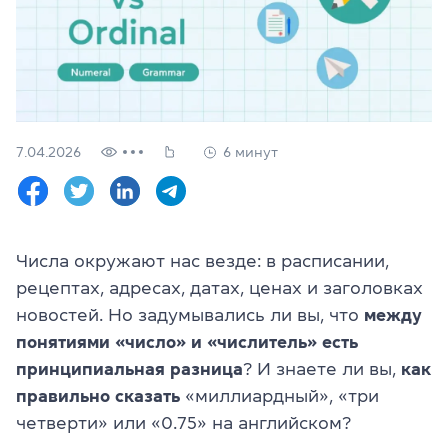
Проверить
свой
уровень
Оставить заявку
Язык сайта
7.04.2026
6 минут
RU
UK
(044) 580 11 00
(050) 580 11 00
Числа окружают нас везде: в расписании,
(063) 580 11 00
рецептах, адресах, датах, ценах и заголовках
(098) 580 11 00
г. Киев, метро Золотые Ворота, ул. Ярославов Вал, 13/2-б, 
новостей. Но задумывались ли вы, что
между
Посмотреть на Google Maps
понятиями «число» и «числитель» есть
принципиальная разница
? И знаете ли вы,
как
правильно сказать
«миллиардный», «три
четверти» или «0.75» на английском?