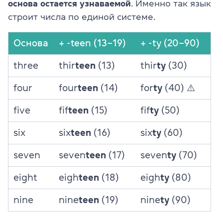
основа остается узнаваемой
. Именно так язык
строит числа по единой системе.
Основа
+ -teen (13–19)
+ -ty (20–90)
three
thir
teen
(13)
thir
ty
(30)
four
four
teen
(14)
for
ty
(40) ⚠️
five
fif
teen
(15)
fif
ty
(50)
six
six
teen
(16)
six
ty
(60)
seven
seven
teen
(17)
seven
ty
(70)
eight
eigh
teen
(18)
eigh
ty
(80)
nine
nine
teen
(19)
nine
ty
(90)