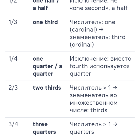
1/2
one half /
Исключение: не
a half
«one second», а half
1/3
one third
Числитель: one
(cardinal) →
знаменатель: third
(ordinal)
1/4
one
Исключение: вместо
quarter / a
fourth используется
quarter
quarter
2/3
two thirds
Числитель > 1 →
знаменатель во
множественном
числе: thirds
3/4
three
Числитель > 1 →
quarters
quarters