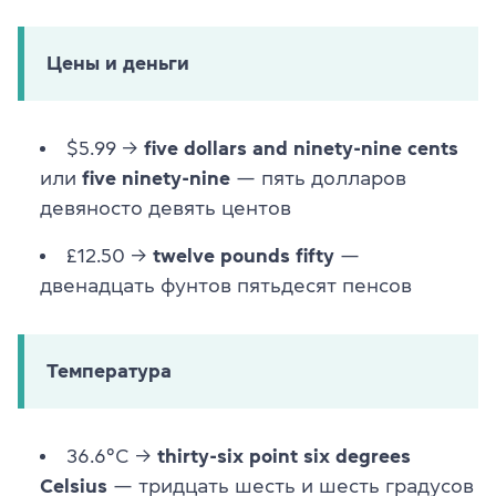
Цены и деньги
$5.99 →
five dollars and ninety-nine cents
или
five ninety-nine
— пять долларов
девяносто девять центов
£12.50 →
twelve pounds fifty
—
двенадцать фунтов пятьдесят пенсов
Температура
36.6°C →
thirty-six point six degrees
Celsius
— тридцать шесть и шесть градусов