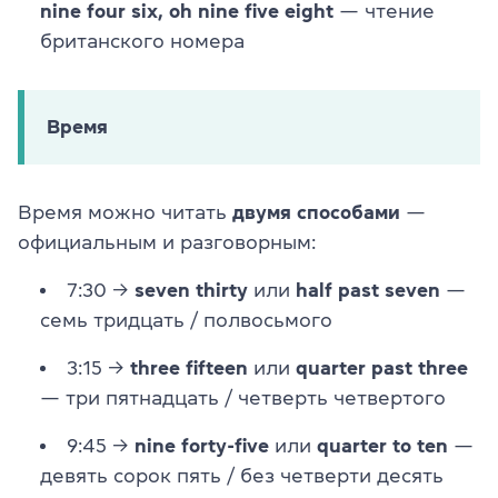
nine four six, oh nine five eight
— чтение
британского номера
Время
Время можно читать
двумя способами
—
официальным и разговорным:
7:30 →
seven thirty
или
half past seven
—
семь тридцать / полвосьмого
3:15 →
three fifteen
или
quarter past three
— три пятнадцать / четверть четвертого
9:45 →
nine forty-five
или
quarter to ten
—
девять сорок пять / без четверти десять