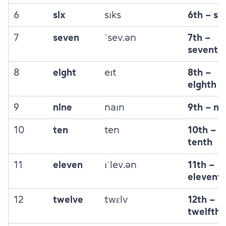
6
six
sɪks
6th – si
7
seven
ˈsev.ən
7th –
seventh
8
eight
eɪt
8th –
eighth
9
nine
naɪn
9th – ni
10
ten
ten
10th –
tenth
11
eleven
ɪˈlev.ən
11th –
elevent
12
twelve
twɛlv
12th –
twelfth