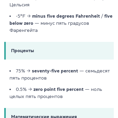
Цельсия
-5°F →
minus five degrees Fahrenheit
/
five
below zero
— минус пять градусов
Фаренгейта
Проценты
75% →
seventy-five percent
— семьдесят
пять процентов
0.5% →
zero point five percent
— ноль
целых пять процентов
Математические выражения