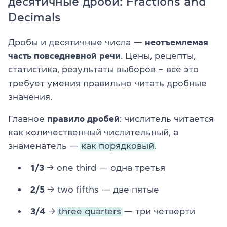
десятичные дроби: Fractions and
Decimals
Дробы и десятичные числа —
неотъемлемая
часть повседневной речи
. Цены, рецепты,
статистика, результаты выборов – все это
требует умения правильно читать дробные
значения.
Главное
правило дробей
: числитель читается
как количественный числительный, а
знаменатель —
как порядковый.
1/3
→ one third — одна третья
2/5
→ two fifths — две пятые
3/4
→
three quarters
— три четверти