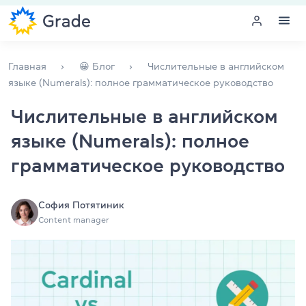
Меню
Главная
😀 Блог
Числительные в английском
языке (Numerals): полное грамматическое руководство
Курсы английского
Числительные в английском
языке (Numerals): полное
Обучение для преподавателей
грамматическое руководство
Английский для компаний
Подготовка к экзаменам
София Потятиник
Content manager
Экзаменационный центр
Больше о нас