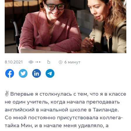
Проверить
свой
уровень
Оставить заявку
Язык сайта
RU
UK
8.10.2021
6 минут
(044) 580 11 00
(050) 580 11 00
(063) 580 11 00
(098) 580 11 00
г. Киев, метро Золотые Ворота, ул. Ярославов Вал, 13/2-б, 
✌
Впервые я столкнулась с тем, что я в классе
Посмотреть на Google Maps
не один учитель, когда начала преподавать
английский в начальной школе в Таиланде.
Со мной постоянно присутствовала коллега-
тайка Мин, и в начале меня удивляло, а