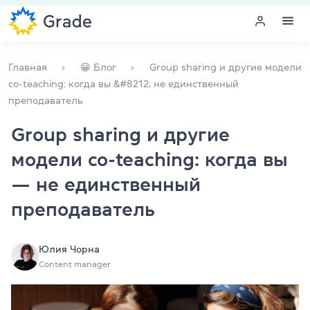
Меню
Главная
😀 Блог
Group sharing и другие модели
co-teaching: когда вы &#8212; не единственный
преподаватель
Курсы английского
Group sharing и другие
Обучение для преподавателей
модели co-teaching: когда вы
Английский для компаний
— не единственный
преподаватель
Подготовка к экзаменам
Экзаменационный центр
Юлия Чорна
Content manager
Больше о нас