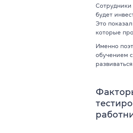
Сотрудники 
Платформа Gr
будет инвес
Это показа
IELTS
которые про
ТOEFL
Именно поэ
обучением с
НМТ
развиваться
Young Learne
KET, PET, FC
Фактор
FCE, CAE, CP
тестиро
TKT (для пр
работн
DELTA (для 