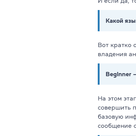
И если да, т
Какой язы
Вот кратко 
владения ан
Beginner 
На этом эта
совершить п
базовую инф
сообщение 