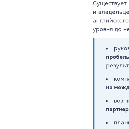
Существует 
Cambridge En
и владельце
английского
Linguaskill
уровня до не
IELTS
руко
TOEFL iBT
пробелы 
Партнерская
результ
Главная
комп
на меж
Курсы англи
возн
О компании
партне
Лицензия
план