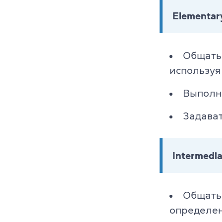
Elementar
Общатьс
используя
Выполня
Задава
Intermedi
Общатьс
определен