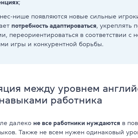
енциях
;
ели
TKT Modules 1, 2, 3, YL, CLIL
знес-нише появляются новые сильные игроки
ельность
ает
потребность адаптироваться
, укреплять 
DELTA Module 1
и, переориентироваться в соответствии с 
Условия регистрации
ми игры и конкурентной борьбы.
Экзамены в Польше
Подготовка к IELTS
Пробный тест IELTS
яция между уровнем англий
-навыками работника
Об экзамене IELTS
Подготовка к TOEFL
еле далеко
не все работники нуждаются
в по
Пробный тест TOEFL
ыков. Также не всем нужен одинаковый уро