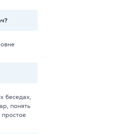
ач?
ровне
х беседах,
ар, понять
 простое