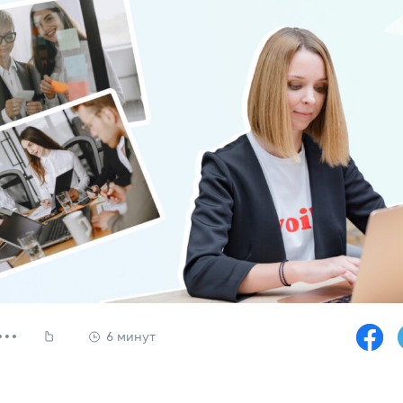
Юридический английский
, офіс 32
Подготовка к экзаменам FCE, C
Все курсы для подростков
s & Teens
Изучение уровня + экзамены C
аписи
Подготовка к НМТ
и
Летний экспресс-курс
Летний разговорный курс
пикеры
Все курсы для детей
6 минут
заказ
Английский для детей 6-10 лет
 программа