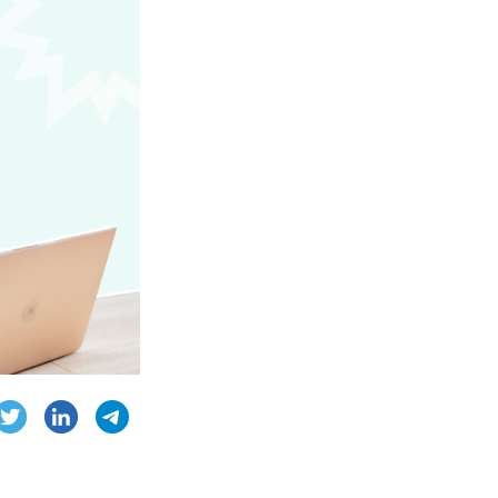
AE, CPE
ambridge English