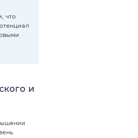
, что
потенциал
новыми
ского и
вышении
вень