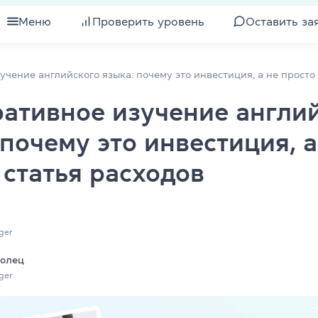
Меню
Проверить уровень
Оставить за
для взрослых
Все курсы для взрослых
чение английского языка: почему это инвестиция, а не просто
ативное изучение англи
для подростков
Подготовка к экзамену IELTS
 почему это инвестиция, а
для детей
Изучение уровня
 статья расходов
для компаний
Подготовка к экзамену TOEFL
ели
Интенсивный английский
ger
 клубы
Экспресс-курс английского
ролец
Разговорный английский
ger
квалификации
Бизнес-английский