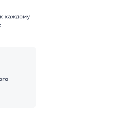
 к каждому
:
ого