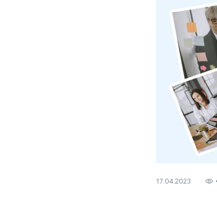
(050) 580 11 00
(063) 580 11 00
CELTA
(098) 580 11 00
г. Киев, метро Золотые Ворота, ул. Ярославов Вал, 13/2-б
DELTA
Посмотреть на Google Maps
TKT
Teaching Kid
События и з
Конференци
Тренеры и с
17.04.2023
Тренинги на 
Партнерская