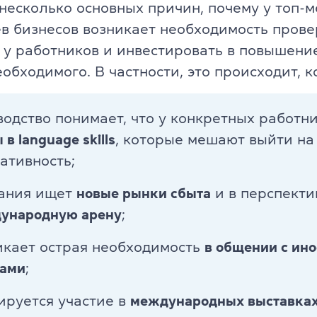
TKT Module 2
несколько основных причин, почему у топ-
glish
в бизнесов возникает необходимость прове
TKT Module 3
 у работников и инвестировать в повышение
обходимого. В частности, это происходит, к
TKT Module YL
Экзамены Cambridge English
водство понимает, что у конкретных работн
в language skills
, которые мешают выйти н
YLE Starters, Movers, Flyers
 программа
ативность;
A2 Key (KET) + for Schools
ания ищет
новые рынки сбыта
и в перспект
B1 Preliminary (PET) + for School
дународную арену
;
йского языка
B2 First (FCE) + for Schools
икает острая необходимость
в общении с ин
рами
;
C1 Advanced (CAE)
ируется участие в
международных выставках
C2 Proficiency (CPE)