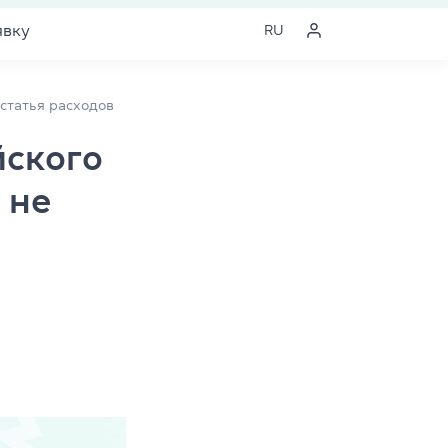
явку
RU
 статья расходов
йского
 не