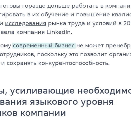
готовы гораздо дольше работать в компани
Английский для детей 11-12 ле
ade University
тировать в их обучение и повышение квали
Летний экспресс-курс для дете
ли
исследования
рынка труда и условий в 202
вела компания LinkedIn.
Летний экспресс-курс для дете
тому
современный бизнес
не может пренебр
Все модули DELTA
отрудников, поскольку это позволит орган
DELTA Module 1
 и сохранять конкурентоспособность.
rs (для детей)
DELTA Module 2
E (для подростков)
ы, усиливающие необходим
DELTA Module 3
E (для взрослых)
вания языкового уровня
Подготовка к TKT
еподавателей)
иков компании
TKT Module 1
преподавателей)