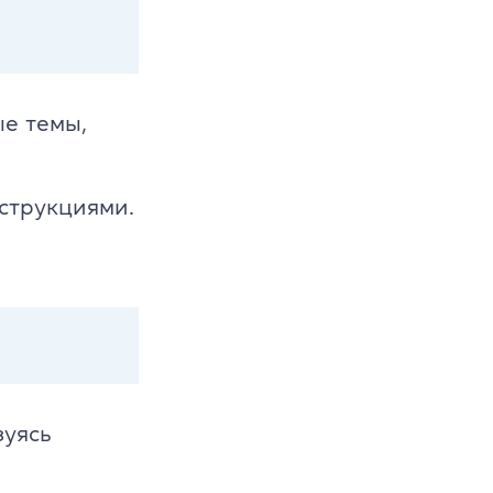
ые темы,
струкциями.
зуясь