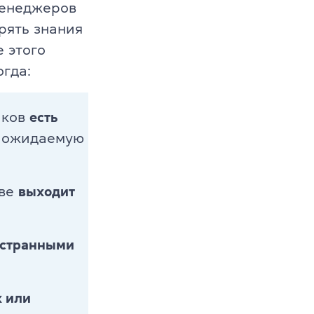
менеджеров
рять знания
 этого
огда:
иков
есть
а ожидаемую
иве
выходит
s
остранными
 или