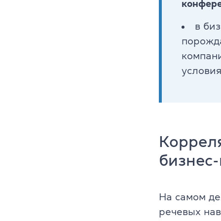
конфер
Преподават
в би
Благотворит
порожд
Блог
компани
условия
Партнеры
Новости
Вакансии
Коррел
Контакты
бизнес
На самом д
речевых нав