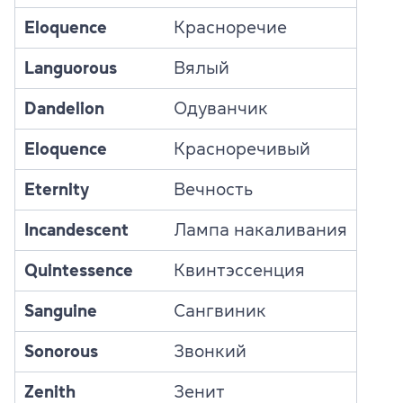
Eloquence
Красноречие
Languorous
Вялый
Dandelion
Одуванчик
Eloquence
Красноречивый
Eternity
Вечность
Incandescent
Лампа накаливания
Quintessence
Квинтэссенция
Sanguine
Сангвиник
Sonorous
Звонкий
Zenith
Зенит