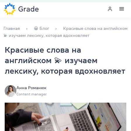
Меню
Главная
😀 Блог
Красивые слова на английском
💫 изучаем лексику, которая вдохновляет
Курсы английского
Красивые слова на
английском 💫 изучаем
Обучение для преподавателей
лексику, которая вдохновляет
Английский для компаний
Подготовка к экзаменам
Анна Романюк
Content manager
Экзаменационный центр
Больше о нас