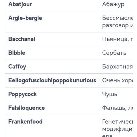
Abatjour
Абажур
Argle-bargle
Бессмысле
разговор ил
Bacchanal
Пьяница, г
Bibble
Сербать
Caffoy
Бархатная 
Eellogofusciouhipoppokunurious
Очень хоро
Poppycock
Чушь
Falsiloquence
Фальшь, ло
Frankenfood
Генетическ
модифицир
еда