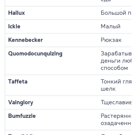
Hallux
Большой па
Ickle
Малый
Kennebecker
Рюкзак
Quomodocunquizing
Зарабатыва
деньги лю
способом
Taffeta
Тонкий гля
шелк
Vainglory
Тщеславие
Bumfuzzle
Растерянны
озадаченн