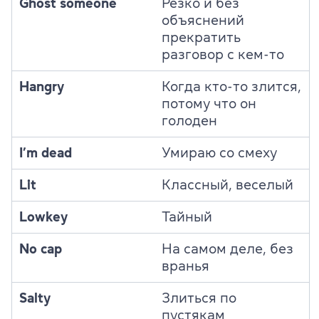
Ghost someone
Резко и без
объяснений
прекратить
разговор с кем-то
Hangry
Когда кто-то злится,
потому что он
голоден
I’m dead
Умираю со смеху
Lit
Классный, веселый
Lowkey
Тайный
No cap
На самом деле, без
вранья
Salty
Злиться по
пустякам