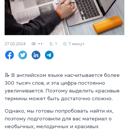
Проверить
свой
уровень
Оставить заявку
Язык сайта
27.02.2024
1
7 минут
RU
UK
(044) 580 11 00
(050) 580 11 00
📝 В английском языке насчитывается более
(063) 580 11 00
300 тысяч слов, и эта цифра постоянно
(098) 580 11 00
г. Киев, метро Золотые Ворота, ул. Ярославов Вал, 13/2-б, 
увеличивается. Поэтому выделить красивые
Посмотреть на Google Maps
термины может быть достаточно сложно.
Однако, мы готовы попробовать найти их,
поэтому подготовили для вас материал о
необычных, мелодичных и красивых