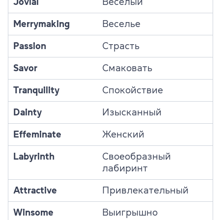
Jovial
Веселый
Merrymaking
Веселье
Passion
Страсть
Savor
Смаковать
Tranquility
Спокойствие
Dainty
Изысканный
Effeminate
Женский
Labyrinth
Своеобразный
лабиринт
Attractive
Привлекательный
Winsome
Выигрышно