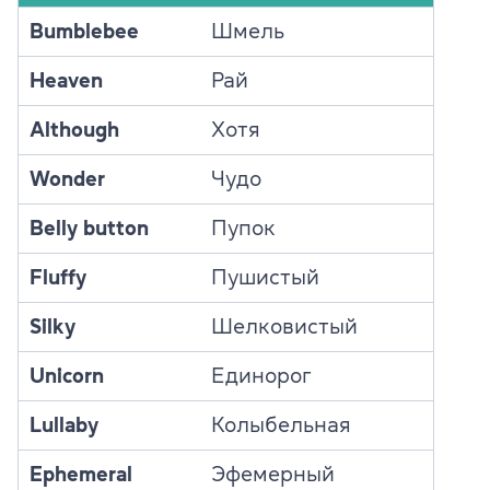
Bumblebee
Шмель
Heaven
Рай
Although
Хотя
Wonder
Чудо
Belly button
Пупок
Fluffy
Пушистый
Silky
Шелковистый
Unicorn
Единорог
Lullaby
Колыбельная
Ephemeral
Эфемерный