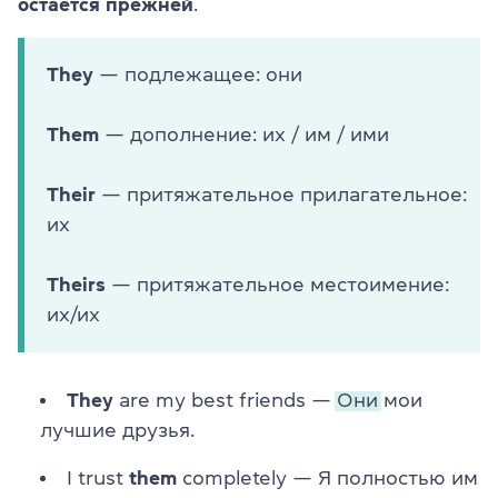
остается прежней
.
They
— подлежащее: они
Them
— дополнение: их / им / ими
Their
— притяжательное прилагательное:
их
Theirs
— притяжательное местоимение:
их/их
They
are my best friends —
Они
мои
лучшие друзья.
I trust
them
completely — Я полностью
им