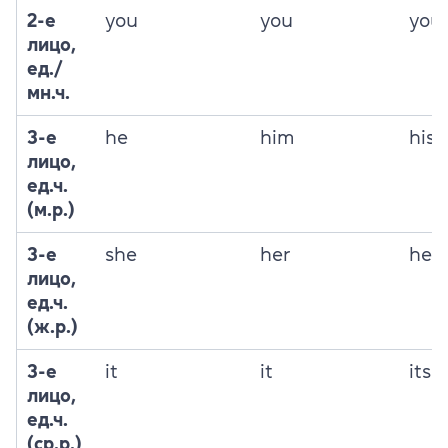
2-е
you
you
you
лицо,
ед./
мн.ч.
3-е
he
him
his
лицо,
ед.ч.
(м.р.)
3-е
she
her
her
лицо,
ед.ч.
(ж.р.)
3-е
it
it
its
лицо,
ед.ч.
(ср.р.)