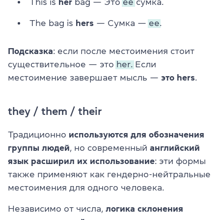
This is
her
bag — Это
ее
сумка.
The bag is
hers
— Сумка —
ее.
Подсказка
: если после местоимения стоит
существительное — это
her.
Если
местоимение завершает мысль —
это hers
.
they / them / their
Традиционно
используются для обозначения
группы людей
, но современный
английский
язык расширил их использование
: эти формы
также применяют как гендерно-нейтральные
местоимения для одного человека.
Независимо от числа,
логика склонения