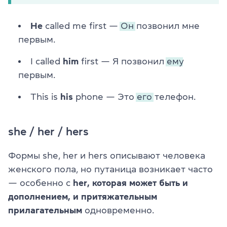
He
called me first —
Он
позвонил мне
первым.
I called
him
first — Я позвонил
ему
первым.
This is
his
phone — Это
его
телефон.
she / her / hers
Формы she, her и hers описывают человека
женского пола, но путаница возникает часто
— особенно с
her, которая может быть и
дополнением, и притяжательным
прилагательным
одновременно.