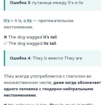
Ошибка 3
: путаница между it's и its
It's
= it is, а
its
— притяжательное
местоимение.
❌ The dog wagged
it’s tail
.
✅ The dog wagged
its tail
.
Ошибка 4
: They is вместо They are
They всегда употребляется с глаголом во
множественном числе,
даже когда обозначает
одного человека с гендерно-нейтральными
местоимениями
.