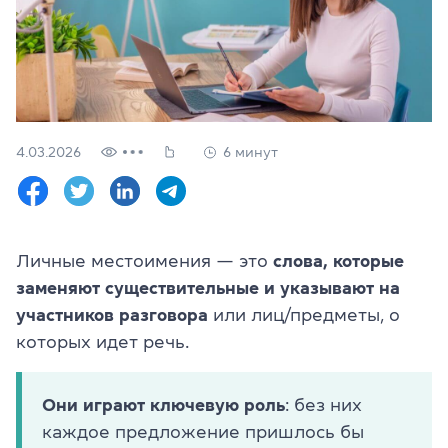
Проверить
свой
уровень
Оставить заявку
Язык сайта
4.03.2026
6 минут
RU
UK
(044) 580 11 00
(050) 580 11 00
Личные местоимения — это
слова, которые
(063) 580 11 00
заменяют существительные и указывают на
(098) 580 11 00
г. Киев, метро Золотые Ворота, ул. Ярославов Вал, 13/2-б, 
участников разговора
или лиц/предметы, о
Посмотреть на Google Maps
которых идет речь.
Они играют ключевую роль
: без них
каждое предложение пришлось бы