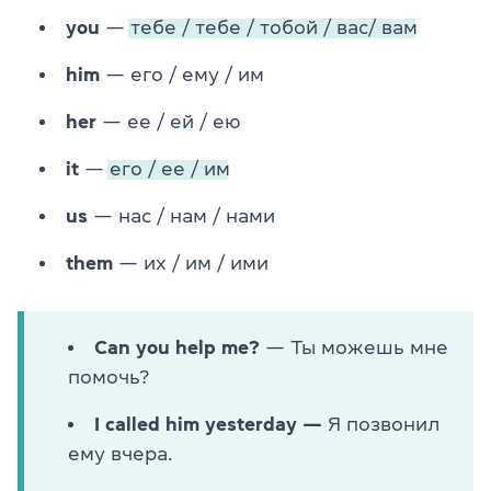
you
—
тебе / тебе / тобой / вас/ вам
him
— его / ему / им
her
— ее / ей / ею
it
—
его / ее / им
us
— нас / нам / нами
them
— их / им / ими
Can you help me?
— Ты можешь мне
помочь?
I called him yesterday —
Я позвонил
ему вчера.