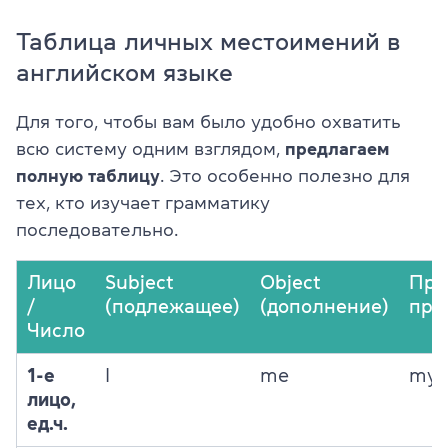
Таблица личных местоимений в
английском языке
Для того, чтобы вам было удобно охватить
всю систему одним взглядом,
предлагаем
полную таблицу
. Это особенно полезно для
тех, кто изучает грамматику
последовательно.
Лицо
Subject
Object
При
/
(подлежащее)
(дополнение)
при
Число
1-е
I
me
my
лицо,
ед.ч.