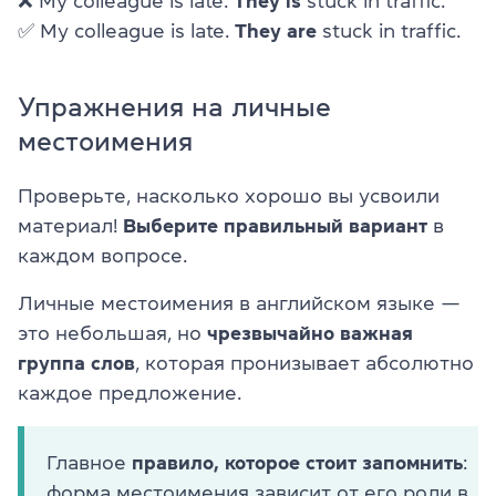
❌ My colleague is late.
They is
stuck in traffic.
✅ My colleague is late.
They are
stuck in traffic.
Упражнения на личные
местоимения
Проверьте, насколько хорошо вы усвоили
материал!
Выберите правильный вариант
в
каждом вопросе.
Личные местоимения в английском языке —
это небольшая, но
чрезвычайно важная
группа слов
, которая пронизывает абсолютно
каждое предложение.
Главное
правило, которое стоит запомнить
:
форма местоимения зависит от его роли в