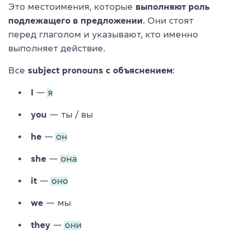
Это местоимения, которые
выполняют роль
подлежащего в предложении
. Они стоят
перед глаголом и указывают, кто именно
выполняет действие.
Все
subject pronouns с объяснением
:
I
—
я
you
— ты / вы
he
—
он
she
—
она
it
—
оно
we
— мы
they
—
они