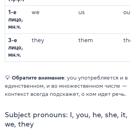
1-е
we
us
our
лицо,
мн.ч.
3-е
they
them
thei
лицо,
мн.ч.
💡
Обратите внимание
: you употребляется и в
единственном, и во множественном числе —
контекст всегда подскажет, о ком идет речь.
Subject pronouns: I, you, he, she, it,
we, they