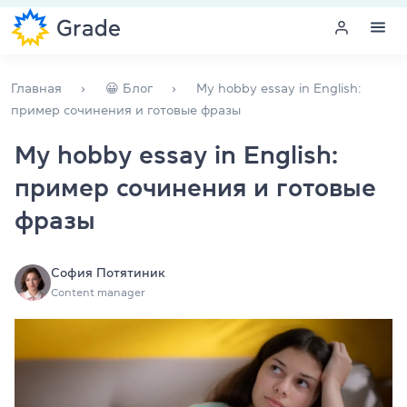
Меню
Главная
😀 Блог
My hobby essay in English:
пример сочинения и готовые фразы
Курсы английского
My hobby essay in English:
пример сочинения и готовые
Обучение для преподавателей
фразы
Английский для компаний
Подготовка к экзаменам
София Потятиник
Content manager
Экзаменационный центр
Больше о нас