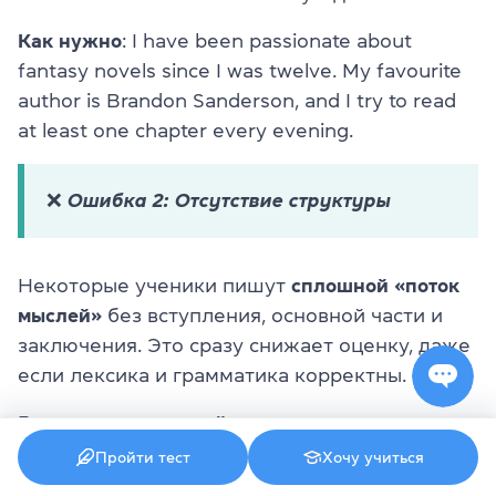
Как нужно
: I have been passionate about
fantasy novels since I was twelve. My favourite
author is Brandon Sanderson, and I try to read
at least one chapter every evening.
❌ Ошибка 2: Отсутствие структуры
Некоторые ученики пишут
сплошной «поток
мыслей»
без вступления, основной части и
заключения. Это сразу снижает оценку, даже
если лексика и грамматика корректны.
Всегда
придерживайтесь структуры
:
Введение → Основная часть → Заключение
.
Пройти тест
Хочу учиться
Каждый абзац — одна идея.