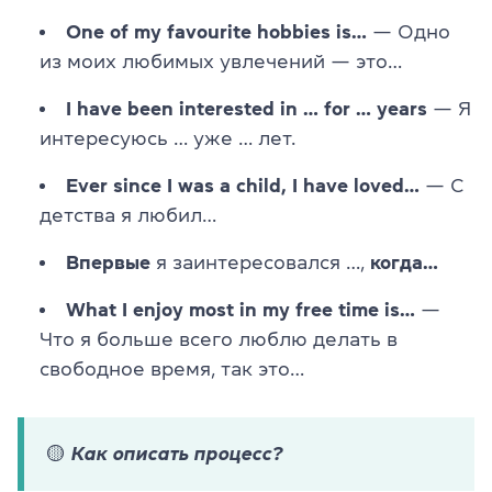
One of my favourite hobbies is…
— Одно
из моих любимых увлечений — это…
I have been interested in … for … years
— Я
интересуюсь … уже … лет.
Ever since I was a child, I have loved…
— С
детства я любил…
Впервые
я заинтересовался …,
когда…
What I enjoy most in my free time is…
—
Что я больше всего люблю делать в
свободное время, так это…
🟡 Как описать процесс?