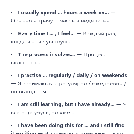
I usually spend … hours a week on…
—
Обычно я трачу … часов в неделю на…
Every time I … , I feel…
— Каждый раз,
когда я …, я чувствую…
The process involves…
— Процесс
включает…
I practise … regularly / daily / on weekends
— Я занимаюсь … регулярно / ежедневно /
по выходным.
I am still learning, but I have already…
— Я
все еще учусь, но уже…
I have been doing this for … and I still find
it exciting
— Я занимаюсь этим
уже
… и до