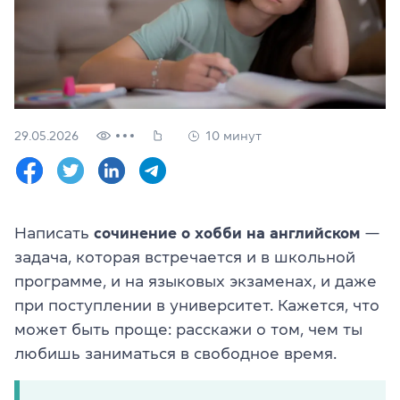
Проверить
свой
уровень
Оставить заявку
Язык сайта
29.05.2026
10 минут
RU
UK
(044) 580 11 00
(050) 580 11 00
Написать
сочинение о хобби на английском
—
(063) 580 11 00
задача, которая встречается и в школьной
(098) 580 11 00
г. Киев, метро Золотые Ворота, ул. Ярославов Вал, 13/2-б, 
программе, и на языковых экзаменах, и даже
Посмотреть на Google Maps
при поступлении в университет. Кажется, что
может быть проще: расскажи о том, чем ты
любишь заниматься в свободное время.