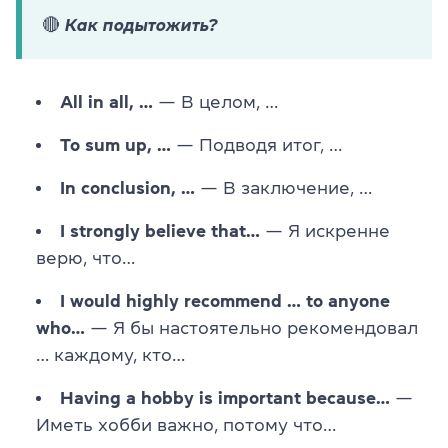
🔴 Как подытожить?
All in all, …
— В целом, …
To sum up, …
— Подводя итог, …
In conclusion, …
— В заключение, …
I strongly believe that…
— Я искренне
верю, что…
I would highly recommend … to anyone
who…
— Я бы настоятельно рекомендовал
… каждому, кто…
Having a hobby is important because…
—
Иметь хобби важно, потому что…