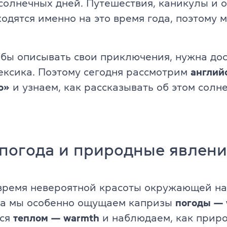
солнечных дней. Путешествия, каникулы и о
Английский для детей 11-12 ле
одятся именно на это время года, поэтому м
ade University
.
Летний экспресс-курс для дете
обы описывать свои приключения, нужна до
Летний экспресс-курс для дете
ксика. Поэтому сегодня рассмотрим
англий
Все модули DELTA
о»
и узнаем, как рассказывать об этом солн
DELTA Module 1
rs (для детей)
DELTA Module 2
E (для подростков)
погода и природные явлен
DELTA Module 3
E (для взрослых)
Подготовка к TKT
время невероятной красоты окружающей на
еподавателей)
да мы особенно ощущаем капризы
погоды — 
TKT Module 1
преподавателей)
мся
теплом — warmth
и наблюдаем, как прир