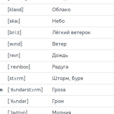
Об экзамене TOEFL
[klaʊd]
Облако
[skaɪ]
Небо
[briːz]
Лёгкий ветерок
[wɪnd]
Ветер
[reɪn]
Дождь
[ˈreɪnboʊ]
Радуга
[stɔːrm]
Шторм, буря
m
[ˈθʌndərstɔːrm]
Гроза
[ˈθʌndər]
Гром
[ˈlaɪtnɪŋ]
Молния