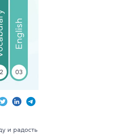
AE, CPE
ambridge English
ду и радость