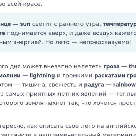
TKT Module 2
во всей красе.
glish
TKT Module 3
лнце — sun
светит с раннего утра,
температу
TKT Module YL
re
поднимается вверх, и даже воздух кажет
ным энергией. Но лето — непредсказуемо!
Экзамены Cambridge English
YLE Starters, Movers, Flyers
го дня может внезапно налететь
гроза — th
 программа
A2 Key (KET) + for Schools
молнии — lightning
и громкими
раскатами гр
потом — тишина, свежесть и
радуга — rainbow
B1 Preliminary (PET) + for School
из самых приятных летних явлений — тепл
йского языка
которого земля пахнет так, что хочется прост
B2 First (FCE) + for Schools
C1 Advanced (CAE)
тересно, как описать свое лето на английск
C2 Proficiency (CPE)
загляните в наш замечательный материал 