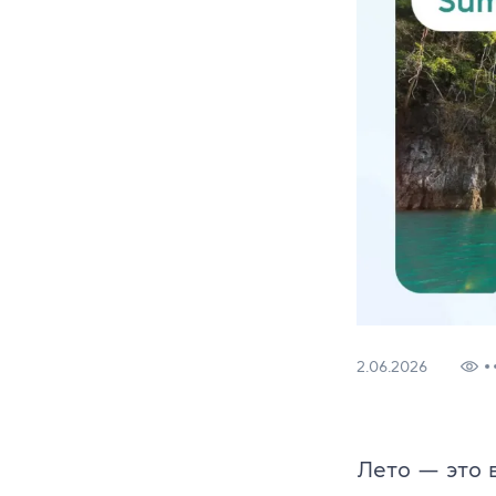
(050) 580 11 00
(063) 580 11 00
CELTA
(098) 580 11 00
г. Киев, метро Золотые Ворота, ул. Ярославов Вал, 13/2-б
DELTA
Посмотреть на Google Maps
TKT
Teaching Kid
События и з
Конференци
2.06.2026
Тренеры и с
Тренинги на 
Лето — это 
Партнерская