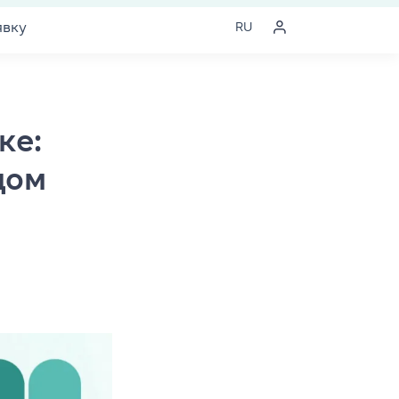
явку
RU
ке:
дом