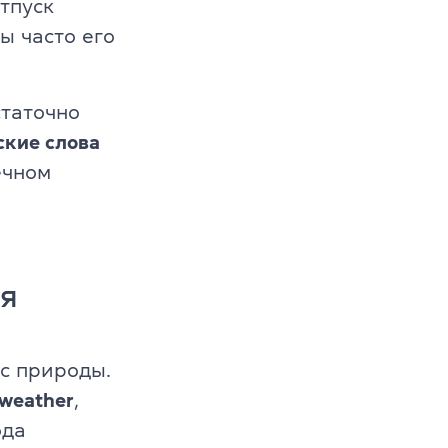
тпуск
т
ы часто его
й 6-10 лет
статочно
й 11-12 лет
ские слова
ечном
ия
с природы.
weather
,
ода