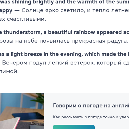
 was shining brightly and the warmth of the su
happy
— Солнце ярко светило, и тепло летне
ех счастливыми.
e thunderstorm, a beautiful rainbow appeared ac
розы на небе появилась прекрасная радуга.
s a light breeze in the evening, which made the
Вечером подул легкий ветерок, который с
пимой.
Говорим о погоде на англ
Как рассказать о погоде точно и уве