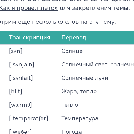
ели
Как я провел лето»
для закрепления темы.
TKT Modules 1, 2, 3, YL, CLIL
ельность
отрим еще несколько слов на эту тему:
DELTA Module 1
Транскрипция
Перевод
Условия регистрации
[sʌn]
Солнце
Экзамены в Польше
[ˈsʌnʃaɪn]
Солнечный свет, солнечн
Подготовка к IELTS
[ˈsʌnlaɪt]
Солнечные лучи
Пробный тест IELTS
[hiːt]
Жара, тепло
Об экзамене IELTS
[wɔːrmθ]
Тепло
Подготовка к TOEFL
[ˈtempərətʃər]
Температура
Пробный тест TOEFL
[ˈweðər]
Погода