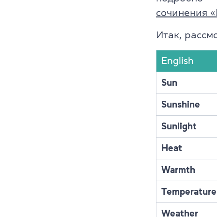
Преподават
сочинения «
Благотворит
Итак, рассм
Блог
English
Партнеры
Sun
Новости
Sunshine
Вакансии
Sunlight
Контакты
Heat
Warmth
Temperature
Weather