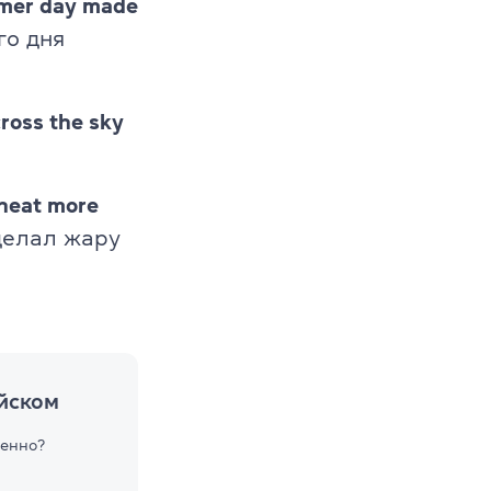
mmer day made
го дня
ross the sky
 heat more
делал жару
ийском
ренно?