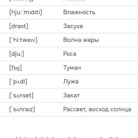
[hjuːˈmɪdɪti]
Влажность
[draʊt]
Засуха
[ˈhiːtweɪv]
Волна жары
[djuː]
Роса
[fɒɡ]
Туман
[ˈpʌdl]
Лужа
[ˈsʌnset]
Закат
[ˈsʌnraɪz]
Рассвет, восход солнца