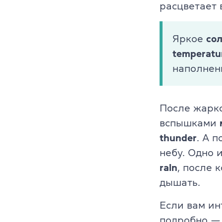
расцветает 
Cambridge En
Linguaskill
Яркое
со
temperatu
IELTS
наполнен
TOEFL iBT
После жарко
Партнерская
вспышками
Главная
thunder
. А 
небу. Одно 
Курсы англи
rain
, после 
О компании
дышать.
Лицензия
Если вам ин
подробно — 