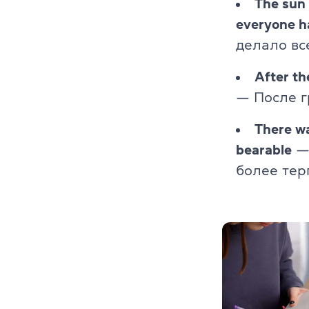
The sun
everyone 
делало вс
After th
— После г
There wa
bearable
— 
более тер