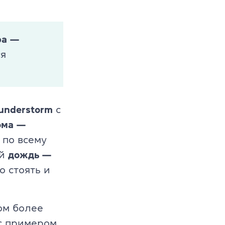
ра —
ся
understorm
с
ома —
по всему
s
ый
дождь —
о стоять и
ом более
с
примером