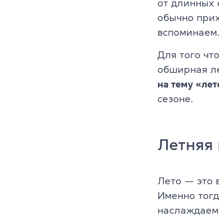
от длинных 
обычно прих
Платформа Gr
вспоминаем
IELTS
Для того чт
ТOEFL
обширная ле
на тему «лет
НМТ
сезоне.
Young Learne
KET, PET, FC
Летняя 
FCE, CAE, CP
Лето — это 
TKT (для пр
Именно тог
DELTA (для 
наслаждае