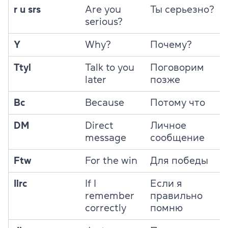
r u srs
Are you
Ты серьезно?
serious?
Y
Why?
Почему?
Ttyl
Talk to you
Поговорим
later
позже
Bc
Because
Потому что
DM
Direct
Личное
message
сообщение
Ftw
For the win
Для победы
Iirc
If I
Если я
remember
правильно
correctly
помню