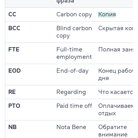
фраза
CC
Carbon copy
Копия
BCC
Blind carbon
Скрытая коп
copy
FTE
Full-time
Полная занят
employment
EOD
End-of-day
Конец рабоч
дня
RE
Regarding
Что касается
PTO
Paid time off
Оплачиваем
отдых
NB
Nota Bene
Обратите
внимание