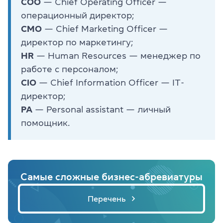
COO
— Chief Operating Officer —
операционный директор;
CMО
— Chief Marketing Officer —
директор по маркетингу;
HR
— Human Resources — менеджер по
работе с персоналом;
CIO
— Chief Information Officer — IТ-
директор;
PA
— Personal assistant — личный
помощник.
Самые сложные бизнес-абревиатуры
Перечень