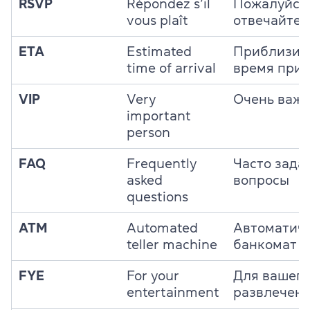
RSVP
Répondez s’il
Пожалуйста
vous plaît
отвечайте
ETA
Estimated
Приблизит
time of arrival
время при
VIP
Very
Очень важн
important
person
FAQ
Frequently
Часто зада
asked
вопросы
questions
ATM
Automated
Автоматич
teller machine
банкомат
FYE
For your
Для вашего
entertainment
развлечен