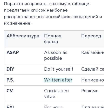
Пора это исправить, поэтому в таблице
предлагаем список наиболее
распространенных английских сокращений и
их значение.
Аббревиатура
Полная
Перевод
фраза
ASAP
As soon as
Как можно 
possible
DIY
Do it yourself
Сделай сам
P.S.
Written after
Написано п
CV
Curriculum
Резюме
vitae
FYI
For your
Для вашей