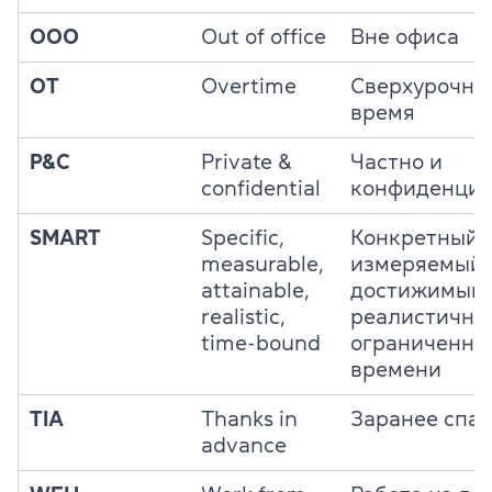
OOO
Out of office
Вне офиса
OT
Overtime
Сверхурочно
время
P&C
Private &
Частно и
confidential
конфиденциа
SMART
Specific,
Конкретный,
measurable,
измеряемый,
attainable,
достижимый,
realistic,
реалистичны
time-bound
ограниченны
времени
TIA
Thanks in
Заранее спа
advance