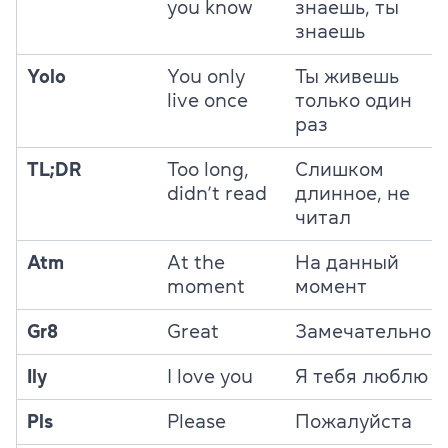
you know
знаешь, ты
знаешь
Yolo
You only
Ты живешь
live once
только один
раз
TL;DR
Too long,
Слишком
didn’t read
длинное, не
читал
Atm
At the
На данный
moment
момент
Gr8
Great
Замечательно
Ily
I love you
Я тебя люблю
Pls
Please
Пожалуйста