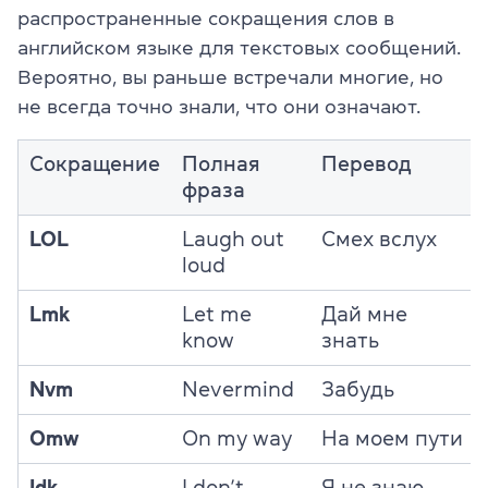
распространенные сокращения слов в
английском языке для текстовых сообщений.
Вероятно, вы раньше встречали многие, но
не всегда точно знали, что они означают.
Сокращение
Полная
Перевод
фраза
LOL
Laugh out
Смех вслух
loud
Lmk
Let me
Дай мне
know
знать
Nvm
Nevermind
Забудь
Omw
On my way
На моем пути
Idk
I don’t
Я не знаю