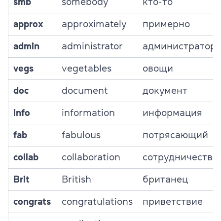
smb
somebody
кто-то
approx
approximately
примерно
admin
administrator
администратор
vegs
vegetables
овощи
doc
document
документ
info
information
информация
fab
fabulous
потрясающий
collab
collaboration
сотрудничество
Brit
British
британец
congrats
congratulations
приветствие