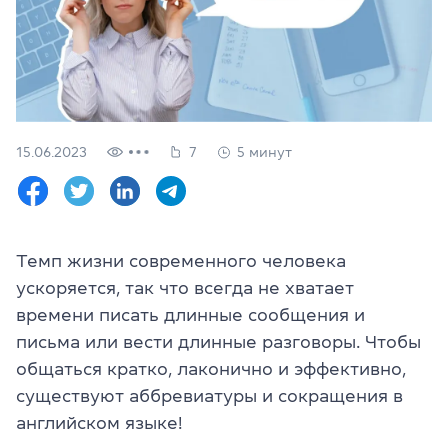
Проверить
свой
уровень
Оставить заявку
Язык сайта
15.06.2023
7
5 минут
RU
UK
(044) 580 11 00
(050) 580 11 00
Темп жизни современного человека
(063) 580 11 00
ускоряется, так что всегда не хватает
(098) 580 11 00
г. Киев, метро Золотые Ворота, ул. Ярославов Вал, 13/2-б, 
времени писать длинные сообщения и
Посмотреть на Google Maps
письма или вести длинные разговоры. Чтобы
общаться кратко, лаконично и эффективно,
существуют аббревиатуры и сокращения в
английском языке!