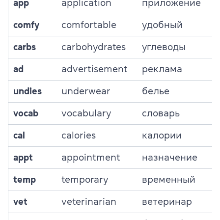
app
application
приложение
comfy
comfortable
удобный
carbs
carbohydrates
углеводы
ad
advertisement
реклама
undies
underwear
белье
vocab
vocabulary
словарь
cal
calories
калории
appt
appointment
назначение
temp
temporary
временный
vet
veterinarian
ветеринар