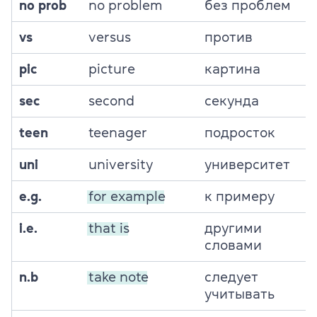
no prob
no problem
без проблем
vs
versus
против
pic
picture
картина
sec
second
секунда
teen
teenager
подросток
uni
university
университет
e.g.
for example
к примеру
i.e.
that is
другими
словами
n.b
take note
следует
учитывать