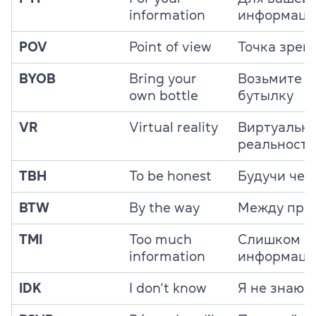
information
информаци
POV
Point of view
Точка зрен
BYOB
Bring your
Возьмите с
own bottle
бутылку
VR
Virtual reality
Виртуальн
реальность
TBH
To be honest
Будучи чес
BTW
By the way
Между про
TMI
Too much
Слишком м
information
информаци
IDK
I don’t know
Я не знаю