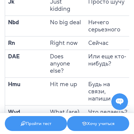
Jk
Just
Просто шучу
kidding
Nbd
No big deal
Ничего
серьезного
Rn
Right now
Сейчас
DAE
Does
Или еще кто-
anyone
нибудь?
else?
Hmu
Hit me up
Будь на
связи,
напиши мне
Wyd
What (are)
Что делаешь?
you doing?
Пройти тест
Хочу учиться
Idc
I don’t care
Мне все