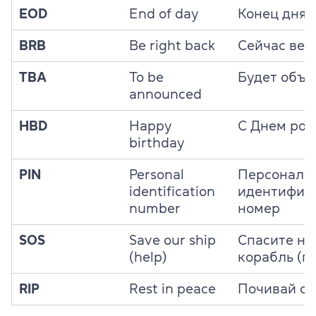
EOD
End of day
Конец дня
BRB
Be right back
Сейчас вер
TBA
To be
Будет объя
announced
HBD
Happy
C Днем ро
birthday
PIN
Personal
Персональ
identification
идентифик
number
номер
SOS
Save our ship
Спасите н
(help)
корабль (п
RIP
Rest in peace
Почивай с 