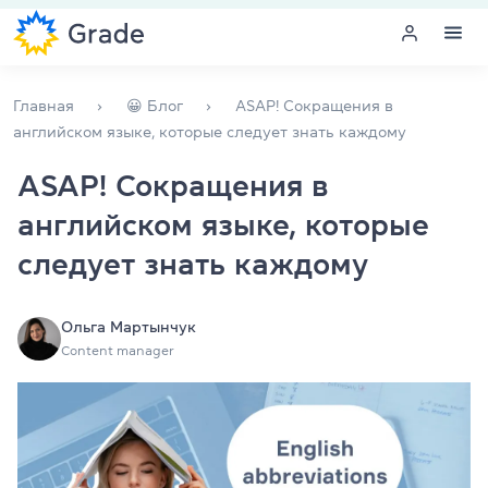
Меню
Главная
😀 Блог
ASAP! Сокращения в
английском языке, которые следует знать каждому
Курсы английского
ASAP! Сокращения в
английском языке, которые
Обучение для преподавателей
следует знать каждому
Английский для компаний
Подготовка к экзаменам
Ольга Мартынчук
Content manager
Экзаменационный центр
Больше о нас