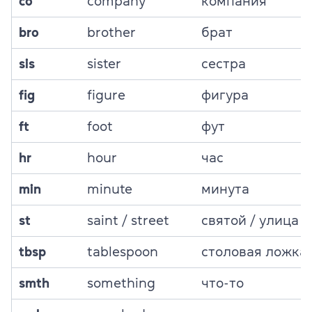
co
сompany
компания
bro
brother
брат
sis
sister
сестра
fig
figure
фигура
ft
foot
фут
hr
hour
час
min
minute
минута
st
saint / street
святой / улица
tbsp
tablespoon
столовая ложка
smth
something
что-то