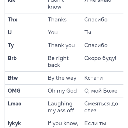
know
Thx
Thanks
Спасибо
U
You
Ты
Ty
Thank you
Спасибо
Brb
Be right
Скоро буду!
back
Btw
By the way
Кстати
OMG
Oh my God
О, мой Боже
Lmao
Laughing
Смеяться до
my ass off
слез
Iykyk
If you know,
Если ты