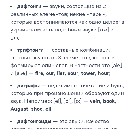
дифтонги
— звуки, состоящие из 2
различных элементов; некие «пары»,
которые воспринимаются как одно целое; в
украинском есть подобные звуки [дж] и
[дз];
трифтонги
— составные комбинации
гласных звуков из 3 элементов, которые
формируют один слог. В частности это [aie]
и [aυe] —
fire, our, liar, sour, tower, hour
;
диграфы
— неделимое сочетание 2 букв,
которые при произношении образуют один
звук. Например: [ei], [oi], [o:] —
vein, book,
August, shoe, oil
;
дифтонгоиды
— это звуки, качество
которых неоднородно в начале и в конце