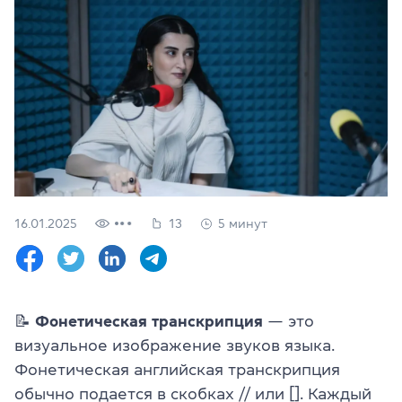
Проверить
свой
уровень
Оставить заявку
Язык сайта
RU
UK
(044) 580 11 00
(050) 580 11 00
16.01.2025
13
5 минут
(063) 580 11 00
(098) 580 11 00
г. Киев, метро Золотые Ворота, ул. Ярославов Вал, 13/2-б, 
Посмотреть на Google Maps
📝
Фонетическая транскрипция
— это
визуальное изображение звуков языка.
Фонетическая английская транскрипция
обычно подается в скобках // или []. Каждый