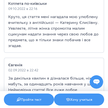
Котлета по-київськи
09.10.2022 в 22:16
Круто, ця стаття мені нагадала мою улюблену
вчительку з англійської — Катерину Єлисіївну.
Уявляєте, літня жінка спромогла малим
сцикунам надати знання через свою любов до
предмета, що я тільки знаки побачив і все
згадав.
Євгенія
02.09.2022 в 22:42
За декілька хвилин я дізналася більше, ніж,
мабуть, за одинадцять років навчання у школі.
Неймовірна стаття! Все дуже добре
пояснюється! У моїй школі навіть не
Пройти тест
Хочу учиться
розповідали, що є відкриті та закриті склади.
Дізналася лише від репетитора. А тут все