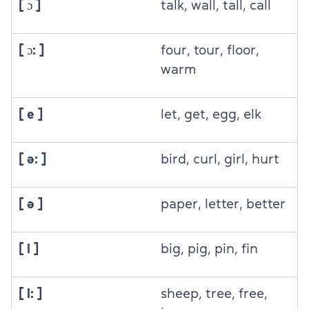
[ ɔ ]
talk, wall, tall, call
[ ɔ: ]
four, tour, floor,
warm
[ e ]
let, get, egg, elk
[ ə: ]
bird, curl, girl, hurt
[ ə ]
paper, letter, better
[ i ]
big, pig, pin, fin
[ i: ]
sheep, tree, free,