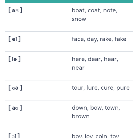
[ əʊ ]
boat, coat, note,
snow
[ ei ]
face, day, rake, fake
[ iə ]
here, dear, hear,
near
[ ʊə ]
tour, lure, cure, pure
[ aʊ ]
dоwn, bow, town,
brown
[ ɔi ]
boy, joy, coin, toy