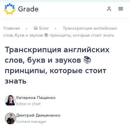
Меню
Главная
😀 Блог
Транскрипция английских
слов, букв и звуков 📚 принципы, которые стоит знать
Курсы английского
Транскрипция английских
слов, букв и звуков 📚
Обучение для преподавателей
принципы, которые стоит
Английский для компаний
знать
Подготовка к экзаменам
Катерина Пащенко
Экзаменационный центр
Editor in Chief
Дмитрий Демьяненко
Больше о нас
Content manager