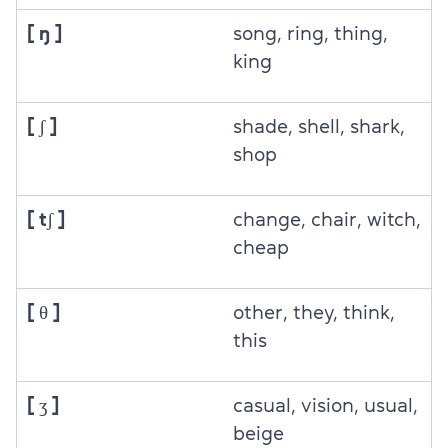
[ ŋ ]
song, ring, thing,
king
[ ʃ ]
shade, shell, shark,
shop
[ tʃ ]
change, chair, witch,
cheap
[ θ ]
other, they, think,
this
[ ʒ ]
casual, vision, usual,
beige