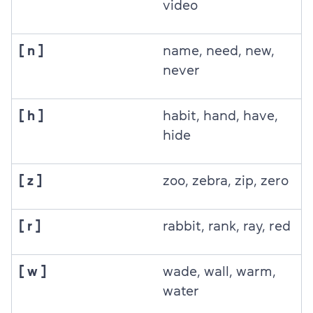
video
[ n ]
name, need, new,
never
[ h ]
habit, hand, have,
hide
[ z ]
zoo, zebra, zip, zero
[ r ]
rabbit, rank, ray, red
[ w ]
wade, wall, warm,
water