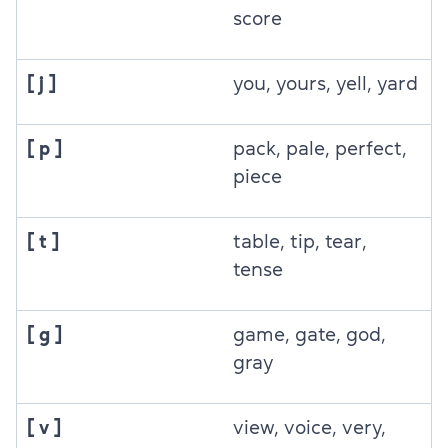
score
[ j ]
you, yours, yell, yard
[ p ]
pack, pale, perfect,
piece
[ t ]
table, tip, tear,
tense
[ g ]
game, gate, god,
gray
[ v ]
view, voice, very,