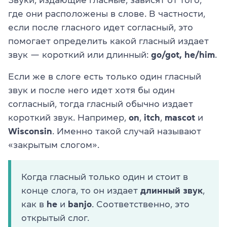
Звуки, издающие гласные, зависят от того,
где они расположены в слове. В частности,
если после гласного идет согласный, это
помогает определить какой гласный издает
звук — короткий или длинный:
go/got, he/him
.
Если же в слоге есть только один гласный
звук и после него идет хотя бы один
согласный, тогда гласный обычно издает
короткий звук. Например,
on
,
itch
,
mascot
и
Wisconsin
. Именно такой случай называют
«закрытым слогом».
Когда гласный только один и стоит в
конце слога, то он издает
длинный звук
,
как в
he
и
banjo
. Соответственно, это
открытый слог.