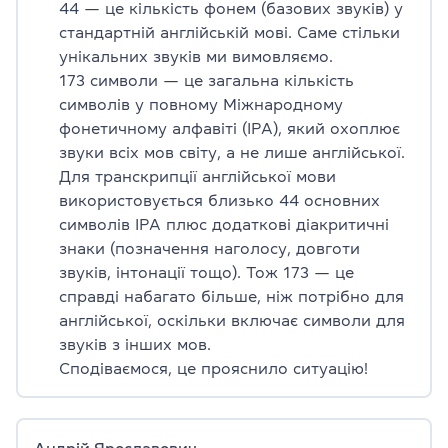
44 — це кількість фонем (базових звуків) у
стандартній англійській мові. Саме стільки
унікальних звуків ми вимовляємо.
173 символи — це загальна кількість
символів у повному Міжнародному
фонетичному алфавіті (IPA), який охоплює
звуки всіх мов світу, а не лише англійської.
Для транскрипції англійської мови
використовується близько 44 основних
символів IPA плюс додаткові діакритичні
знаки (позначення наголосу, довготи
звуків, інтонації тощо). Тож 173 — це
справді набагато більше, ніж потрібно для
англійської, оскільки включає символи для
звуків з інших мов.
Сподіваємося, це прояснило ситуацію!