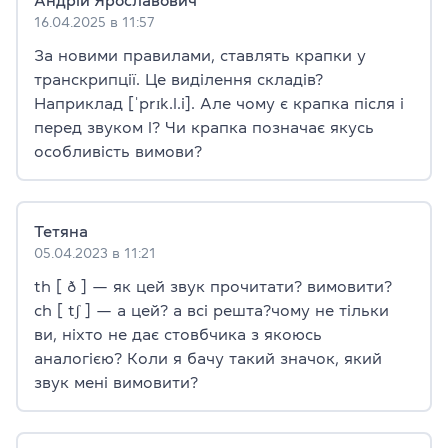
Андрій Ярославович
16.04.2025 в 11:57
За новими правилами, ставлять крапки у
транскрипції. Це виділення складів?
Наприклад [ˈprɪk.l.i]. Але чому є крапка після і
перед звуком l? Чи крапка позначає якусь
особливість вимови?
Тетяна
05.04.2023 в 11:21
th [ ð ] — як цей звук прочитати? вимовити?
ch [ tʃ ] — а цей? а всі решта?чому не тільки
ви, ніхто не дає стовбчика з якоюсь
аналогією? Коли я бачу такий значок, який
звук мені вимовити?