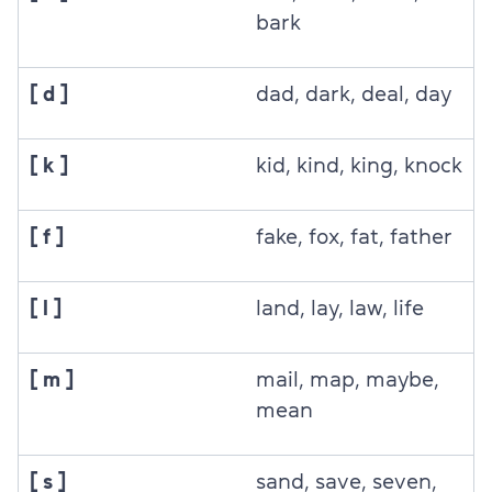
bark
[ d ]
dad, dark, deal, day
[ k ]
kid, kind, king, knock
[ f ]
fake, fox, fat, father
[ l ]
land, lay, law, life
[ m ]
mail, map, maybe,
mean
[ s ]
sand, save, seven,