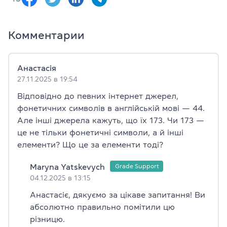
Комментарии
Анастасія
27.11.2025 в 19:54
Відповідно до певних інтернет джерел,
фонетичних символів в англійській мові — 44.
Але інші джерела кажуть, що їх 173. Чи 173 —
це не тільки фонетичні символи, а й інші
елементи? Що це за елементи тоді?
Maryna Yatskevych
04.12.2025 в 13:15
Анастасіє, дякуємо за цікаве запитання! Ви
абсолютно правильно помітили цю
різницю.