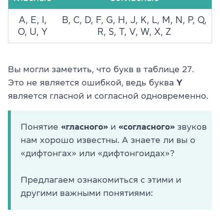
A, E, I,
B, C, D, F, G, H, J, K, L, M, N, P, Q,
O, U, Y
R, S, T, V, W, X, Z
Вы могли заметить, что букв в таблице 27.
Это не является ошибкой, ведь буква
Y
является гласной и согласной одновременно.
Понятие
«гласного»
и
«согласного»
звуков
нам хорошо известны. А знаете ли вы о
«дифтонгах» или «дифтонгоидах»?
Предлагаем ознакомиться с этими и
другими важными понятиями: