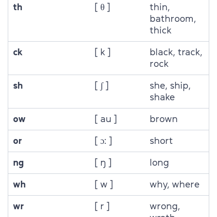
th
[ θ ]
thin,
bathroom,
thick
ck
[ k ]
black, track,
rock
sh
[ ʃ ]
she, ship,
shake
ow
[ au ]
brown
or
[ ɔ: ]
short
ng
[ ŋ ]
long
wh
[ w ]
why, where
wr
[ r ]
wrong,