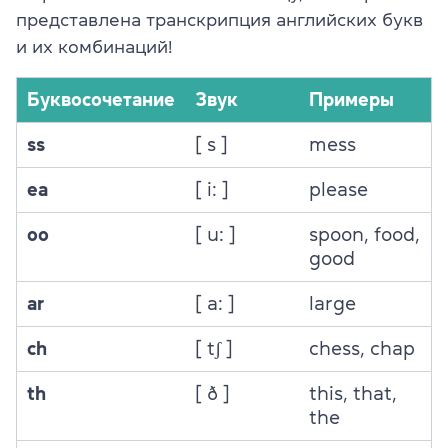
представлена транскрипция английских букв
и их комбинаций!
Буквосочетание
Звук
Примеры
ss
[ s ]
mess
ea
[ i: ]
please
oo
[ u: ]
spoon,
food,
good
ar
[ a: ]
large
ch
[ tʃ ]
chess,
chap
th
[ ð ]
this, that,
the