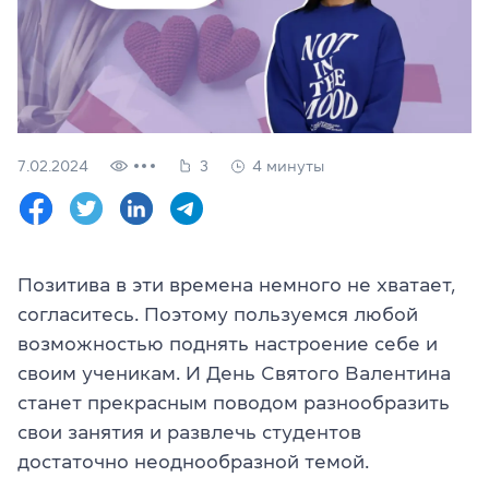
Проверить
свой
уровень
Оставить заявку
Язык сайта
7.02.2024
3
4 минуты
RU
UK
(044) 580 11 00
(050) 580 11 00
Позитива в эти времена немного не хватает,
(063) 580 11 00
согласитесь. Поэтому пользуемся любой
(098) 580 11 00
г. Киев, метро Золотые Ворота, ул. Ярославов Вал, 13/2-б, 
возможностью поднять настроение себе и
Посмотреть на Google Maps
своим ученикам. И День Святого Валентина
станет прекрасным поводом разнообразить
свои занятия и развлечь студентов
достаточно неоднообразной темой.