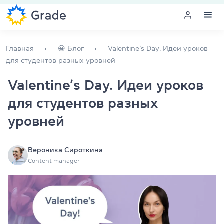
Меню
Главная
😀 Блог
Valentine’s Day. Идеи уроков
для студентов разных уровней
Курсы английского
Valentine’s Day. Идеи уроков
для студентов разных
Обучение для преподавателей
уровней
Английский для компаний
Подготовка к экзаменам
Вероника Сироткина
Content manager
Экзаменационный центр
Больше о нас