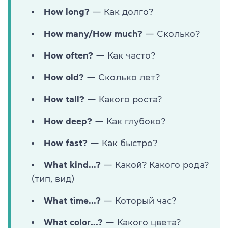
How long?
— Как долго?
How many/How much?
— Сколько?
How often?
— Как часто?
How old?
— Сколько лет?
How tall?
— Какого роста?
How deep?
— Как глубоко?
How fast?
— Как быстро?
What kind...?
— Какой? Какого рода?
(тип, вид)
What time...?
— Который час?
What color...?
— Какого цвета?