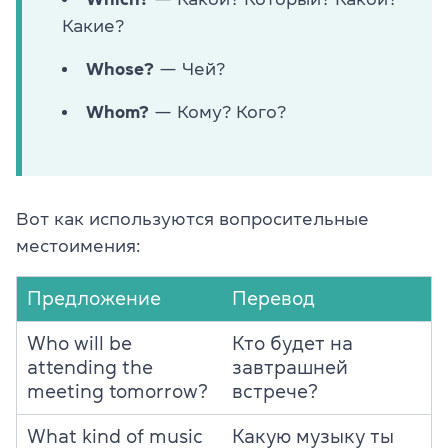
Какие?
Whose?
— Чей?
Whom?
— Кому? Кого?
Вот как используются вопросительные
местоимения:
Предложение
Перевод
W
ho will be
Кто будет на
attending the
завтрашней
meeting tomorrow?
встрече?
What kind of music
Какую музыку ты