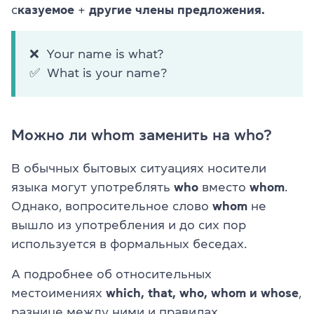
с
казуемое
+
другие члены предложения.
❌ Your name is what?
✅ What is your name?
Можно ли whom заменить на who?
В обычных бытовых ситуациях носители
языка могут употреблять
who
вместо
whom
.
Однако, вопросительное слово
whom
не
вышло из употребления и до сих пор
используется в формальных беседах.
А подробнее об относительных
местоимениях
which, that, who, whom и whose
,
разнице между ними и правилах