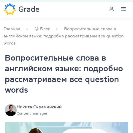
Меню
Главная
😀 Блог
Вопросительные слова в
английском языке: подробно рассматриваем все question
words
Курсы английского
Вопросительные слова в
Обучение для преподавателей
английском языке: подробно
Английский для компаний
рассматриваем все question
words
Подготовка к экзаменам
Экзаменационный центр
Никита Скреминский
Content manager
Больше о нас