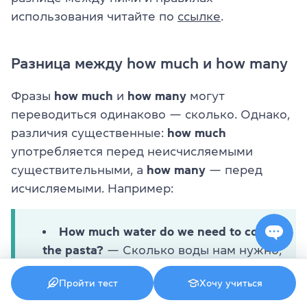
использования читайте по
ссылке
.
Разница между how much и how many
Фразы
how much
и
how many
могут
переводиться одинаково — сколько. Однако,
различия существенные:
how much
употребляется перед неисчисляемыми
существительными, а
how many
— перед
исчисляемыми. Например:
How much water do we need to cook
the pasta?
— Сколько воды нам нужно,
чтобы приготовить пасту?
Пройти тест
Хочу учиться
How many apples are in the basket?
—