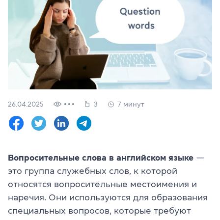
Проверить
свой
уровень
Оставить заявку
Язык сайта
RU
UK
26.04.2025
3
7 минут
(044) 580 11 00
(050) 580 11 00
(063) 580 11 00
(098) 580 11 00
г. Киев, метро Золотые Ворота, ул. Ярославов Вал, 13/2-б, 
Вопросительные слова в английском языке
—
Посмотреть на Google Maps
это группа служебных слов, к которой
относятся вопросительные местоимения и
наречия. Они используются для образования
специальных вопросов, которые требуют