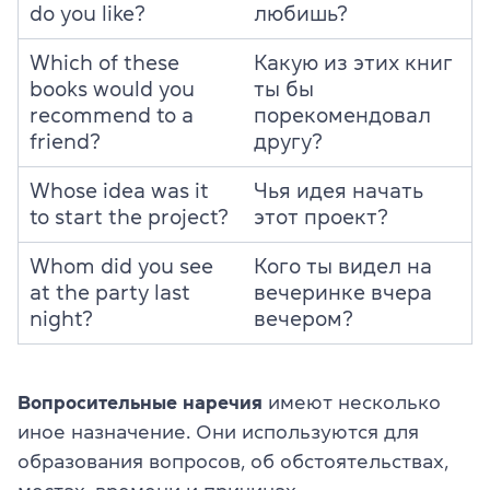
do you like?
любишь?
Which
of these
Какую из этих книг
books
would you
ты бы
recommend to a
порекомендовал
friend?
другу?
Whose idea was it
Чья идея начать
to start the project?
этот проект?
Whom did you see
Кого ты видел на
at the party last
вечеринке вчера
night?
вечером?
Вопросительные наречия
имеют несколько
иное назначение. Они используются для
образования вопросов, об обстоятельствах,