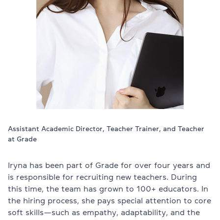
Проверить
свой
уровень
Оставить заявку
Язык сайта
RU
UK
EN
(044) 580 11 00
(050) 580 11 00
Assistant Academic Director, Teacher Trainer, and Teacher
(063) 580 11 00
at Grade
(098) 580 11 00
г. Киев, метро Золотые Ворота, ул. Ярославов Вал, 13/2-б, 
Посмотреть на Google Maps
Iryna has been part of Grade for over four years and
is responsible for recruiting new teachers. During
this time, the team has grown to 100+ educators. In
the hiring process, she pays special attention to core
soft skills—such as empathy, adaptability, and the