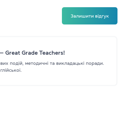
в
Залишити відгук
–10 років
1–12 років
— Great Grade Teachers!
авих подій, методичні та викладацькі поради.
лійської.