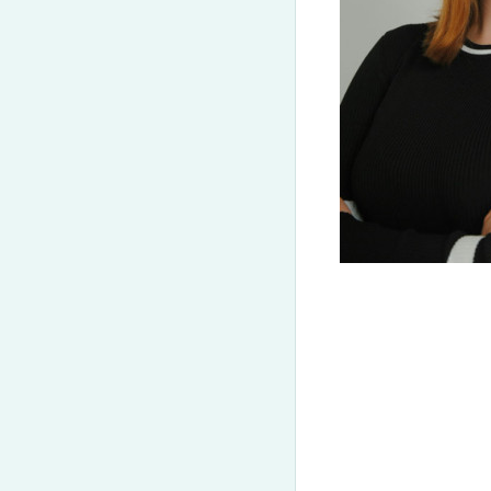
(050) 580 11 00
Get-to-know CELTA
(063) 580 11 00
CELTA
(098) 580 11 00
CELT-P
м. Київ, метро Золоті Ворота, вул. Ярославів Вал, 13/2-б,
DELTA
CELT-S
Дивитись на Google Maps
TKT
Наші тренери
Галерея
Teaching Kid
Відгуки
Події та запи
Договір приєднання
Конференції
CELTA/DELTA Terms & Conditions
Тренери та с
Тренінги на
Партнерська