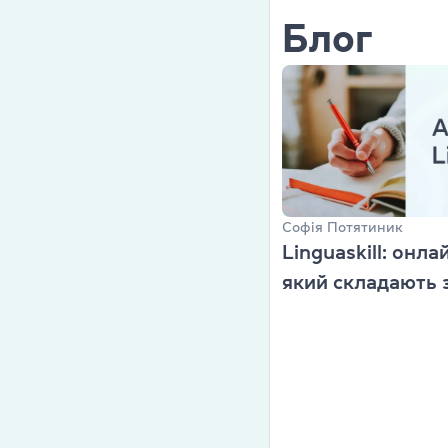
Cambridge En
Блог
Linguaskill
IELTS
TOEFL iBT
Партнерська
Софія Потятиник
Linguaskill: онла
Головна
який складають 
Курси англій
Про компані
Ліцензії