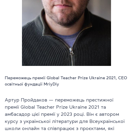
Перевірити
свій
рівень
Залишити заявку
Мова сайту
RU
UK
EN
(044) 580 11 00
(050) 580 11 00
Переможець премії Global Teacher Prize Ukraine 2021, CEO
(063) 580 11 00
освітньої фундації MriyDiy
(098) 580 11 00
м. Київ, метро Золоті Ворота, вул. Ярославів Вал, 13/2-б, оф
Дивитись на Google Maps
Артур Пройдаков — переможець престижної
премії Global Teacher Prize Ukraine 2021 та
амбасадор цієї премії у 2023 році. Він є автором
курсу з української літератури для Всеукраїнської
школи онлайн та співпрацює з проєктами, які