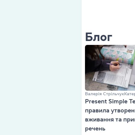
Cambridge En
Linguaskill
Блог
IELTS
TOEFL iBT
Партнерська
Головна
Валерія Стрільчук
Кате
Курси англій
Present Simple T
Про компані
правила утворен
вживання та при
Ліцензії
речень