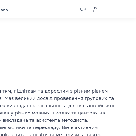
явку
UK
ітям, підліткам та дорослим з різним рівнем
в. Має великий досвід проведення групових та
ож викладання загальної та ділової англійської
ював у різних мовних школах та центрах на
 викладача та асистента методиста.
лінгвістики та перекладу. Він є активним
арів з питань освіти та методики, а також