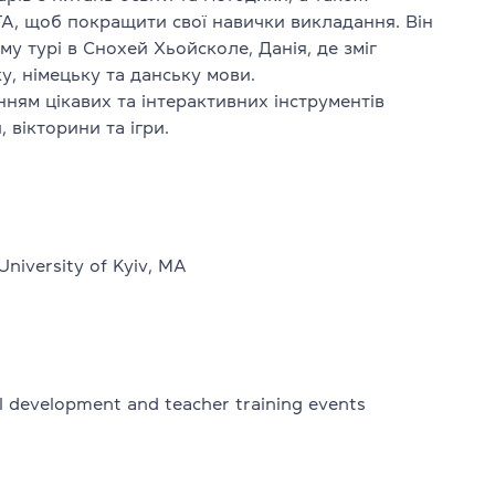
A, щоб покращити свої навички викладання. Він
му турі в Снохей Хьойсколе, Данія, де зміг
у, німецьку та данську мови.
 CPE
ням цікавих та інтерактивних інструментів
 вікторини та ігри.
dge English
University of Kyiv, MA
al development and teacher training events
в