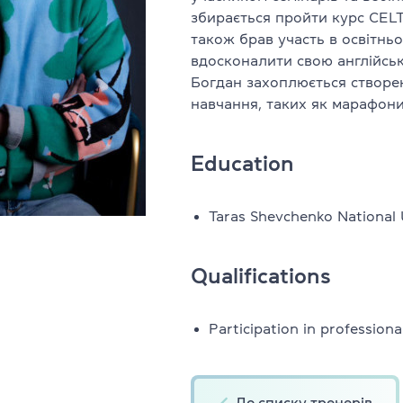
збирається пройти курс CELT
Юридична англійська
також брав участь в освітньо
вдосконалити свою англійськ
 офіс 32
Підготовка до іспитів FCE, CAE,
Богдан захоплюється створен
навчання, таких як марафони,
Всі курси для підлітків
Education
s & Teens
Вивчення рівня + іспити Cambri
си
Підготовка до НМТ
Taras Shevchenko National 
Літній експрес-курс
Qualifications
Літній розмовний курс
пікери
Participation in profession
Всі курси для дітей
 замовлення
Англійська для дітей 6–10 рокі
 програма
До списку тренерів