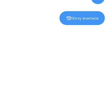
Хочу вчитися
Екзаменаційний центр
Cambridge English Qualifications
IELTS
TOEFL iBT
Cambridge Assessment Admissions Testing