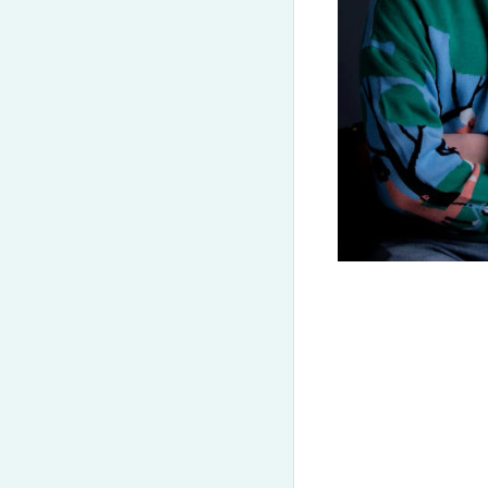
(050) 580 11 00
Get-to-know CELTA
(063) 580 11 00
CELTA
(098) 580 11 00
CELT-P
м. Київ, метро Золоті Ворота, вул. Ярославів Вал, 13/2-б,
DELTA
CELT-S
Дивитись на Google Maps
TKT
Наші тренери
Галерея
Teaching Kid
Відгуки
Події та запи
Договір приєднання
Конференції
CELTA/DELTA Terms & Conditions
Тренери та с
Тренінги на
Партнерська