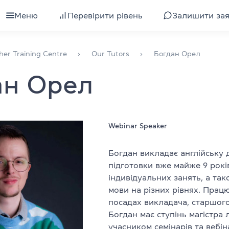
Меню
Перевірити рівень
Залишити за
для дорослих
Всі курси для дорослих
her Training Centre
Our Tutors
Богдан Орел
ан Орел
я підлітків
Підготовка до іспиту IELTS
ля дітей
Вивчення рівня
ля компаній
Підготовка до іспиту TOEFL
Webinar Speaker
Інтенсивна англійська
Богдан викладає англійську д
підготовки вже майже 9 рокі
уби
Експрес-курс англійської
індивідуальних занять, а так
мови на різних рівнях. Прац
Розмовна англійська
посадах викладача, старшого
Богдан має ступінь магістра 
валіфікації
Бізнес-англійська
учасником семінарів та вебін