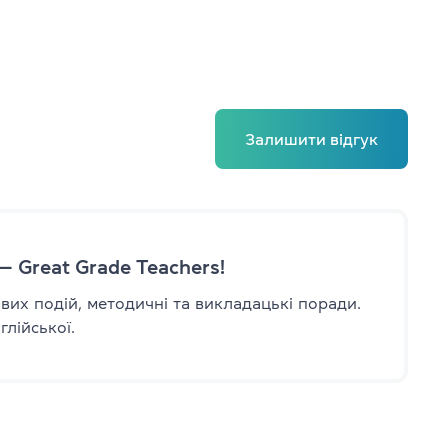
в
–10 років
1–12 років
Залишити відгук
— Great Grade Teachers!
авих подій, методичні та викладацькі поради.
лійської.