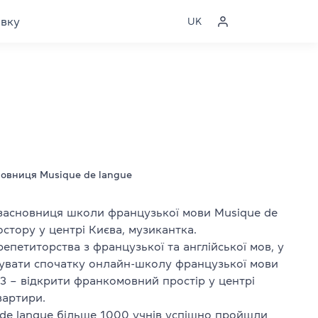
явку
UK
новниця Musique de langue
засновниця школи французької мови Musique de
стору у центрі Києва, музикантка.
репетиторства з французької та англійської мов, у
нувати спочатку онлайн-школу французької мови
23 – відкрити франкомовний простір у центрі
квартири.
 de langue більше 1000 учнів успішно пройшли