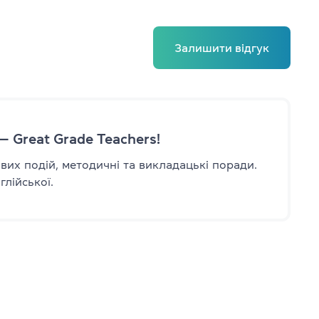
в
Залишити відгук
–10 років
1–12 років
— Great Grade Teachers!
авих подій, методичні та викладацькі поради.
лійської.