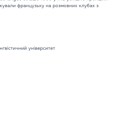
кували французьку на розмовних клубах з
 CPE
нгвістичний університет
dge English
в