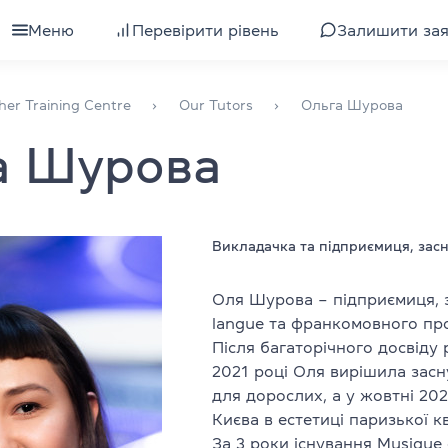
Меню
Перевірити рівень
Залишити за
для дорослих
Всі курси для дорослих
her Training Centre
Our Tutors
Ольга Шурова
а Шурова
я підлітків
Підготовка до іспиту IELTS
ля дітей
Вивчення рівня
ля компаній
Підготовка до іспиту TOEFL
Викладачка та підприємиця, зас
Інтенсивна англійська
Оля Шурова – підприємиця, 
langue та франкомовного про
уби
Експрес-курс англійської
Після багаторічного досвіду 
2021 році Оля вирішила зас
Розмовна англійська
для дорослих, а у жовтні 20
Києва в естетиці паризької 
валіфікації
Бізнес-англійська
За 3 роки існування Musique