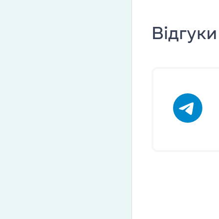
Платформа Gr
Відгуки
IELTS
ТOEFL
НМТ
Young Learne
KET, PET, FCE
FCE, CAE, CP
TKT (для вик
DELTA (для в