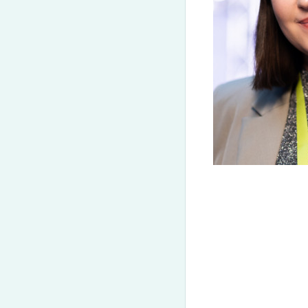
(050) 580 11 00
Get-to-know CELTA
(063) 580 11 00
CELTA
(098) 580 11 00
CELT-P
м. Київ, метро Золоті Ворота, вул. Ярославів Вал, 13/2-б,
DELTA
CELT-S
Дивитись на Google Maps
TKT
Наші тренери
Галерея
Teaching Kid
Відгуки
Події та запи
Договір приєднання
Конференції
CELTA/DELTA Terms & Conditions
Тренери та с
Тренінги на
Партнерська