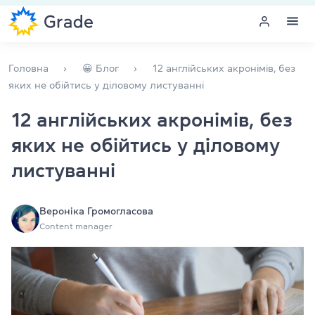
Меню
Головна
😀 Блог
12 англійських акронімів, без
яких не обійтись у діловому листуванні
Курси англійської
12 англійських акронімів, без
яких не обійтись у діловому
Навчання для викладачів
листуванні
Англійська для компаній
Підготовка до іспитів
Вероніка Громогласова
Content manager
Екзаменаційний центр
Більше про нас