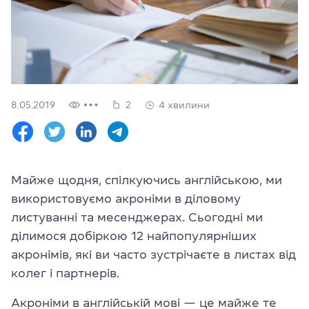
Перевірити
свій
рівень
Залишити заявку
Мова сайту
8.05.2019
2
4 хвилини
RU
UK
(044) 580 11 00
(050) 580 11 00
Майже щодня, спілкуючись англійською, ми
(063) 580 11 00
використовуємо акроніми в діловому
(098) 580 11 00
м. Київ, метро Золоті Ворота, вул. Ярославів Вал, 13/2-б, оф
листуванні та месенджерах. Сьогодні ми
Дивитись на Google Maps
ділимося добіркою 12 найпопулярніших
акронімів, які ви часто зустрічаєте в листах від
колег і партнерів.
Акроніми в англійській мові — це майже те