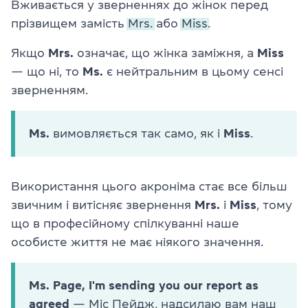
Вживається у зверненнях до жінок перед
прізвищем замість
Mrs.
або
Miss.
Якщо
Mrs.
означає, що жінка заміжня, а
Miss
— що ні, то
Ms.
є нейтральним в цьому сенсі
зверненням.
Ms.
вимовляється так само, як і
Miss
.
Використання цього акроніма стає все більш
звичним і витісняє звернення
Mrs.
і
Miss
, тому
що в професійному спілкуванні наше
особисте життя не має ніякого значення.
Ms. Page, I'm sending you our report as
agreed
— Міс Пейдж, надсилаю вам наш