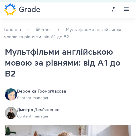
Меню
Головна
😀 Блог
Мультфільми англійською
мовою за рівнями: від A1 до B2
Курси англійської
Мультфільми англійською
мовою за рівнями: від A1 до
Навчання для викладачів
B2
Англійська для компаній
Підготовка до іспитів
Вероніка Громогласова
Content manager
Екзаменаційний центр
Дмитро Демʼяненко
Content manager
Більше про нас