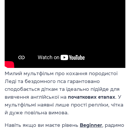
Милий мультфільм про кохання породистої
Леді та бездомного пса гарантовано
сподобається діткам та ідеально підійде для
вивчення англійської на
початкових етапах
. У
мультфільмі наявні лише прості репліки, чітка
й дуже повільна вимова.
Навіть якщо ви маєте рівень
Beginner
, радимо