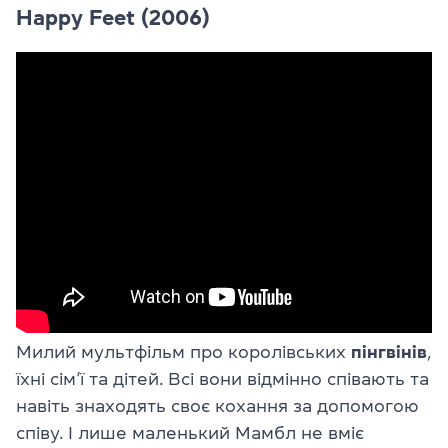
Happy Feet (2006)
Милий мультфільм про королівських
пінгвінів
,
їхні сім’ї та дітей. Всі вони відмінно співають та
навіть знаходять своє кохання за допомогою
співу. І лише маленький Мамбл не вміє