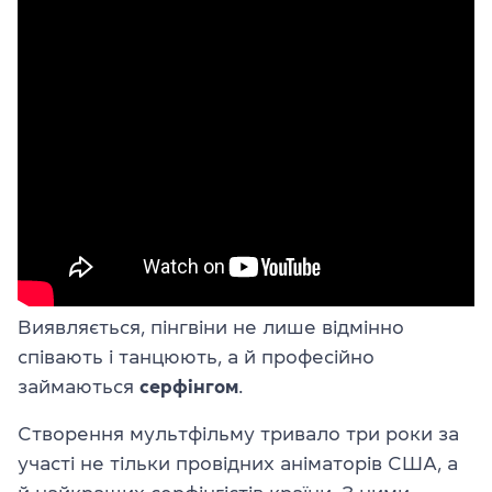
Виявляється, пінгвіни не лише відмінно
співають і танцюють, а й професійно
займаються
серфінгом
.
Створення мультфільму тривало три роки за
участі не тільки провідних аніматорів США, а