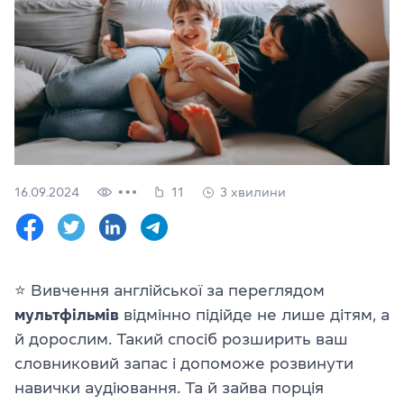
Перевірити
свій
рівень
Залишити заявку
Мова сайту
RU
UK
16.09.2024
11
3 хвилини
(044) 580 11 00
(050) 580 11 00
(063) 580 11 00
(098) 580 11 00
м. Київ, метро Золоті Ворота, вул. Ярославів Вал, 13/2-б, оф
⭐️ Вивчення англійської за переглядом
Дивитись на Google Maps
мультфільмів
відмінно підійде не лише дітям, а
й дорослим. Такий спосіб розширить ваш
словниковий запас і допоможе розвинути
навички аудіювання. Та й зайва порція