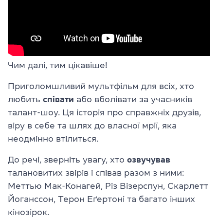
Чим далі, тим цікавіше!
Приголомшливий мультфільм для всіх, хто
любить
співати
або вболівати за учасників
талант-шоу. Ця історія про справжніх друзів,
віру в себе та шлях до власної мрії, яка
неодмінно втілиться.
До речі, зверніть увагу, хто
озвучував
талановитих звірів і співав разом з ними:
Меттью Мак-Конагей, Різ Візерспун, Скарлетт
Йоганссон, Терон Еґертоні та багато інших
кінозірок.