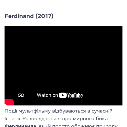
Ferdinand (2017)
Події мультфільму відбуваються в сучасній
Іспанії. Розповідається про мирного бика
Фердинанда
, який просто обожнює природу