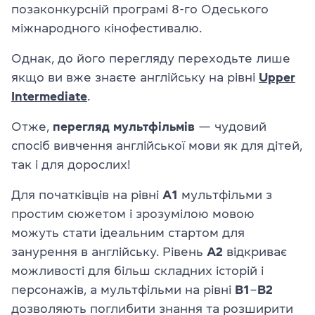
позаконкурсній програмі 8-го Одеського
міжнародного кінофестивалю.
Однак, до його перегляду переходьте лише
якщо ви вже знаєте англійську на рівні
Upper
Intermediate
.
Отже,
перегляд мультфільмів
— чудовий
спосіб вивчення англійської мови як для дітей,
так і для дорослих!
Для початківців на рівні
A1
мультфільми з
простим сюжетом і зрозумілою мовою
можуть стати ідеальним стартом для
занурення в англійську. Рівень
A2
відкриває
можливості для більш складних історій і
персонажів, а мультфільми на рівні
B1
–
B2
дозволяють поглибити знання та розширити