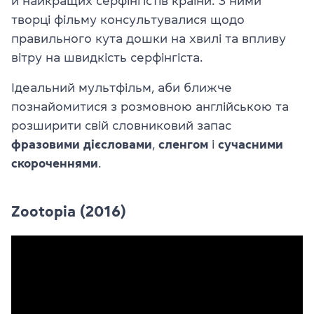
й найкращих серфінгістів країни. З ними
творці фільму консультувалися щодо
правильного кута дошки на хвилі та впливу
вітру на швидкість серфінгіста.
Ідеальний мультфільм, аби ближче
познайомитися з розмовною англійською та
розширити свій словниковий запас
фразовими дієсловами
,
сленгом
і
сучасними
скороченнями
.
Zootopia (2016)