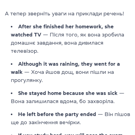
А тепер зверніть уваги на приклади речень!
After she finished her homework, she
watched TV
— Після того, як вона зробила
домашнє завдання, вона дивилася
телевізор.
Although it was raining, they went for a
walk
— Хоча йшов дощ, вони пішли на
прогулянку.
She stayed home because she was sick
—
Вона залишилася вдома, бо захворіла.
He left before the party ended
— Він пішов
ще до закінчення вечірки.