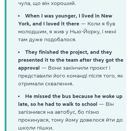
чула, що він хороший.
When I was younger, I lived in New
York, and I loved it there
— Коли я був
молодшим, я жив у Нью-Йорку, і мені
там дуже подобалося.
They finished the project, and they
presented it to the team after they got the
approval
— Вони закінчили проєкт і
представили його команді після того, як
отримали схвалення.
He missed the bus because he woke up
late, so he had to walk to school
— Він
запізнився на автобус, бо пізно
прокинувся, тому йому довелося йти до
школи пішки.