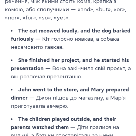
речення, між якими стоїть кома, крапка з
комою, або сполучники — «and», «but», «or»,
«nor», «for», «so», «yet».
The cat meowed loudly, and the dog barked
furiously
— Кіт голосно нявкав, а собака
несамовито гавкав.
She finished her project, and he started his
presentation
— Вона закінчила свій проєкт, а
він розпочав презентацію.
John went to the store, and Mary prepared
dinner
— Джон пішов до магазину, а Марія
приготувала вечерю.
The children played outside, and their
parents watched them
— Діти гралися на
вулиці, а батьки спостерігали за ними.