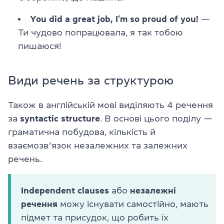
You did a great job, I’m so proud of you!
—
Ти чудово попрацювала, я так тобою
пишаюся!
Види речень за структурою
Також в англійській мові виділяють 4 речення
за
syntactic structure
. В основі цього поділу —
граматична побудова, кількість й
взаємозвʼязок незалежних та залежних
речень.
Independent clauses
або
незалежні
речення
можу існувати самостійно, мають
підмет та присудок, що робить їх