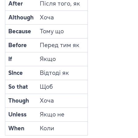
After
Після того, як
Although
Хоча
Because
Тому що
Before
Перед тим як
If
Якщо
Since
Відтоді як
So that
Щоб
Though
Хоча
Unless
Якщо не
When
Коли