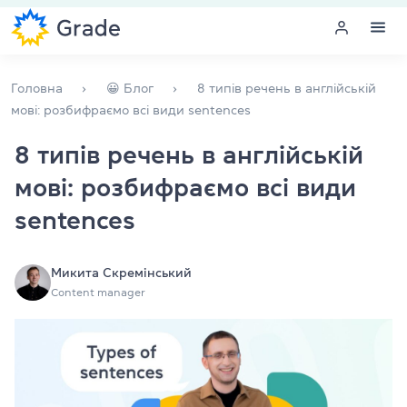
Меню
Головна
😀 Блог
8 типів речень в англійській
мові: розбифраємо всі види sentences
Курси англійської
8 типів речень в англійській
мові: розбифраємо всі види
Навчання для викладачів
sentences
Англійська для компаній
Підготовка до іспитів
Микита Скремінський
Content manager
Екзаменаційний центр
Більше про нас