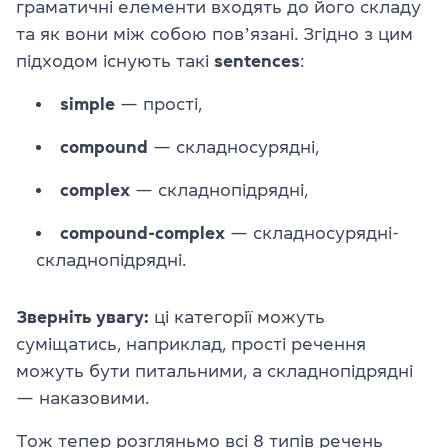
граматичні елементи входять до його складу
та як вони між собою повʼязані. Згідно з цим
підходом існують такі
sentences
:
simple
— прості,
compound
— складносурядні,
complex
— складнопідрядні,
compound-complex
— складносурядні-
складнопідрядні.
Зверніть увагу:
ці категорії можуть
суміщатись, наприклад, прості речення
можуть бути питальними, а складнопідрядні
— наказовими.
Тож тепер розгляньмо всі 8 типів речень