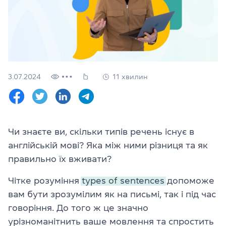
Перевірити
свій
рівень
Залишити заявку
Мова сайту
3.07.2024
11 хвилин
RU
UK
(044) 580 11 00
(050) 580 11 00
Чи знаєте ви, скільки типів речень існує в
(063) 580 11 00
англійській мові? Яка між ними різниця та як
(098) 580 11 00
м. Київ, метро Золоті Ворота, вул. Ярославів Вал, 13/2-б, оф
правильно їх вживати?
Дивитись на Google Maps
Чітке розуміння
types of sentences
допоможе
вам бути зрозумілим як на письмі, так і під час
говоріння. До того ж це значно
урізноманітнить ваше мовлення та спростить