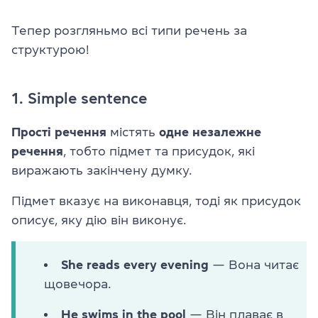
Тепер розгляньмо всі типи речень за
структурою!
1. Simple sentence
Прості речення
містять
одне незалежне
речення
, тобто підмет та присудок, які
виражають закінчену думку.
Підмет вказує на виконавця, тоді як присудок
описує, яку дію він виконує.
She reads every evening
— Вона читає
щовечора.
He swims in the pool
— Він плаває в