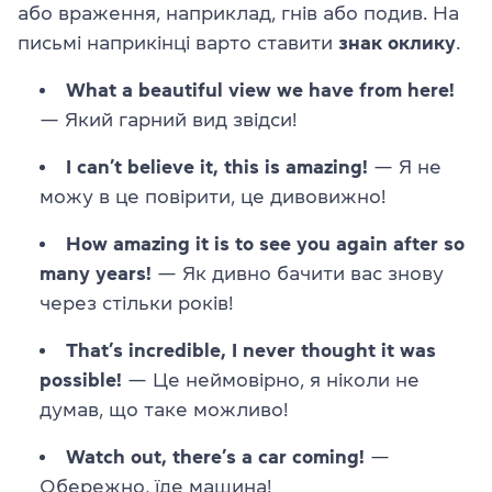
або враження, наприклад, гнів або подив. На
письмі наприкінці варто ставити
знак
оклику
.
What a beautiful view we have from here!
— Який гарний вид звідси!
I can’t believe it, this is amazing!
— Я не
можу в це повірити, це дивовижно!
How amazing it is to see you again after so
many years!
— Як дивно бачити вас знову
через стільки років!
That’s incredible, I never thought it was
possible!
— Це неймовірно, я ніколи не
думав, що таке можливо!
Watch out, there’s a car coming!
—
Обережно, їде машина!