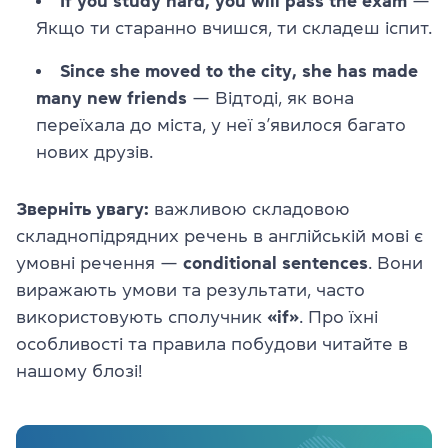
If you study hard, you will pass the exam
—
Якщо ти старанно вчишся, ти складеш іспит.
Since she moved to the city, she has made
many new friends
— Відтоді, як вона
переїхала до міста, у неї з’явилося багато
нових друзів.
Зверніть увагу:
важливою складовою
складнопідрядних речень в англійській мові є
умовні речення —
conditional sentences
. Вони
виражають умови та результати, часто
використовують сполучник
«if»
. Про їхні
особливості та правила побудови читайте в
нашому блозі!