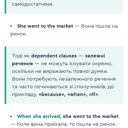
самодостатніми.
She went to the market
— Вона пішла на
ринок.
Тоді як
dependent clauses
—
залежні
речення
— не можуть існувати окремо,
оскільки не виражають повної думки.
Вони потребують незалежного речення
та часто починаються зі сполучників, до
прикладу,
«because», «when», «if»
.
When she arrived
, she went to the market
— Коли вона приїхала, то пішла на ринок.