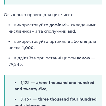
Ось кілька правил для цих чисел:
використовуйте
дефіс
між складеними
числівниками та сполучник
and
.
використовуйте артикль
а
або
one
для
числа
1,000.
відділяйте три останні цифри
комою
—
79,345.
1,125 —
a/one thousand one hundred
and twenty-five,
3,467 —
three thousand four hundred
and sixty-seven,