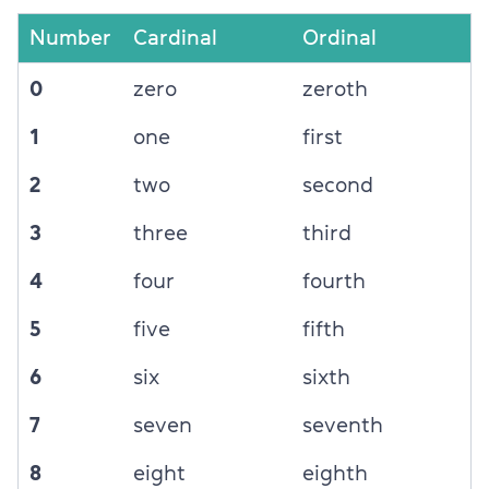
Number
Cardinal
Ordinal
0
zero
zeroth
1
one
first
2
two
second
3
three
third
4
four
fourth
5
five
fifth
6
six
sixth
7
seven
seventh
8
eight
eighth