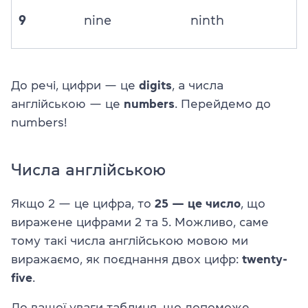
9
nine
ninth
До речі, цифри — це
digits
, а числа
англійською — це
numbers
. Перейдемо до
numbers!
Числа англійською
Якщо 2 — це цифра, то
25 — це число
, що
виражене цифрами 2 та 5. Можливо, саме
тому такі числа англійською мовою ми
виражаємо, як поєднання двох цифр:
twenty-
five
.
До вашої уваги таблиця, що допоможе