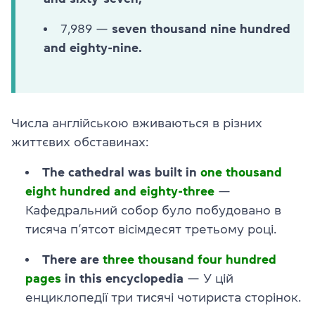
7,989 —
seven thousand nine hundred
and eighty-nine.
Числа англійською вживаються в різних
життєвих обставинах:
The cathedral was built in
one thousand
eight hundred and eighty-three
—
Кафедральний собор було побудовано в
тисяча п’ятсот вісімдесят третьому році.
There are
three thousand four hundred
pages
in this encyclopedia
— У цій
енциклопедії три тисячі чотириста сторінок.