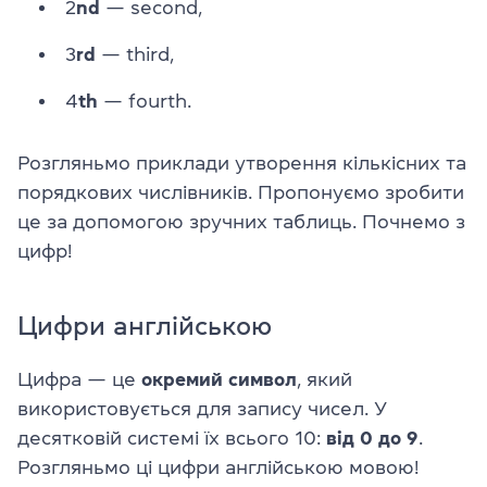
2
nd
— second,
3
rd
— third,
4
th
— fourth.
Розгляньмо приклади утворення кількісних та
порядкових числівників. Пропонуємо зробити
це за допомогою зручних таблиць. Почнемо з
цифр!
Цифри англійською
Цифра — це
окремий символ
, який
використовується для запису чисел. У
десятковій системі їх всього 10:
від 0 до 9
.
Розгляньмо ці цифри англійською мовою!