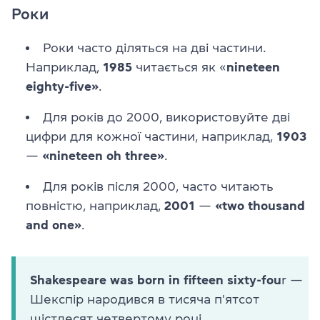
Роки
Роки часто діляться на дві частини.
Наприклад,
1985
читається як «
nineteen
eighty-five»
.
Для років до 2000, використовуйте дві
цифри для кожної частини, наприклад,
1903
—
«nineteen oh three»
.
Для років після 2000, часто читають
повністю, наприклад,
2001
—
«two thousand
and one»
.
Shakespeare was born in fifteen sixty-fou
r —
Шекспір народився в тисяча п'ятсот
шістдесят четвертому році.