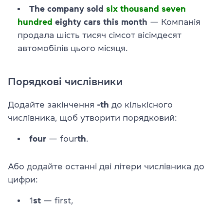
The company sold
six thousand seven
hundred
eighty cars this month
— Компанія
продала шість тисяч сімсот вісімдесят
автомобілів цього місяця.
Порядкові числівники
Додайте закінчення
-th
до кількісного
числівника, щоб утворити порядковий:
four
— four
th
.
Або додайте останні дві літери числівника до
цифри:
1
st
— first,