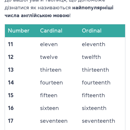
дізнатися як називаються
найпопулярніші
числа англійською мовою
!
Number
Cardinal
Ordinal
11
eleven
eleventh
12
twelve
twelfth
13
thirteen
thirteenth
14
fourteen
fourteenth
15
fifteen
fifteenth
16
sixteen
sixteenth
17
seventeen
seventeenth