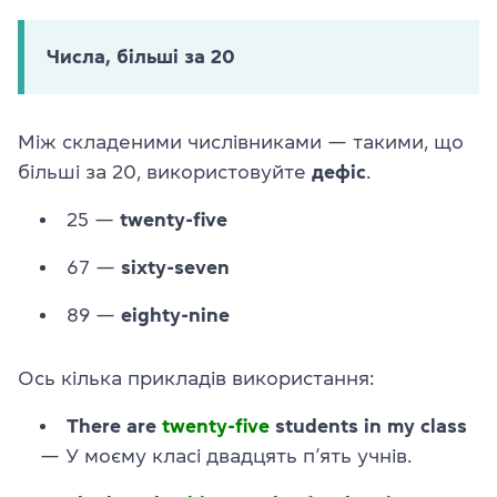
Числа, більші за 20
Між складеними числівниками — такими, що
більші за 20, використовуйте
дефіс
.
25 —
twenty-five
67 —
sixty-seven
89 —
eighty-nine
Ось кілька прикладів використання:
There are
twenty-five
students in my class
— У моєму класі двадцять п’ять учнів.