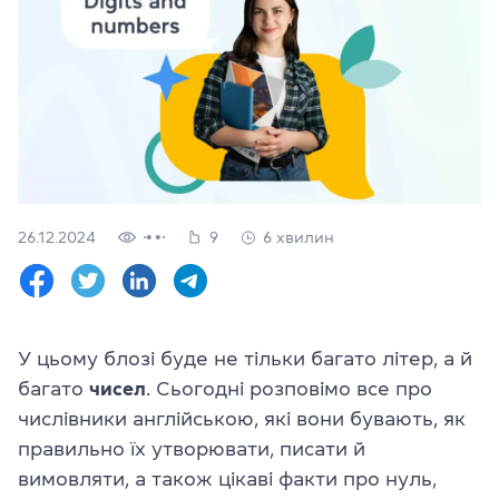
Перевірити
свій
рівень
Залишити заявку
Мова сайту
RU
UK
26.12.2024
9
6 хвилин
(044) 580 11 00
(050) 580 11 00
(063) 580 11 00
(098) 580 11 00
м. Київ, метро Золоті Ворота, вул. Ярославів Вал, 13/2-б, оф
У цьому блозі буде не тільки багато літер, а й
Дивитись на Google Maps
багато
чисел
. Сьогодні розповімо все про
числівники англійською, які вони бувають, як
правильно їх утворювати, писати й
вимовляти, а також цікаві факти про нуль,