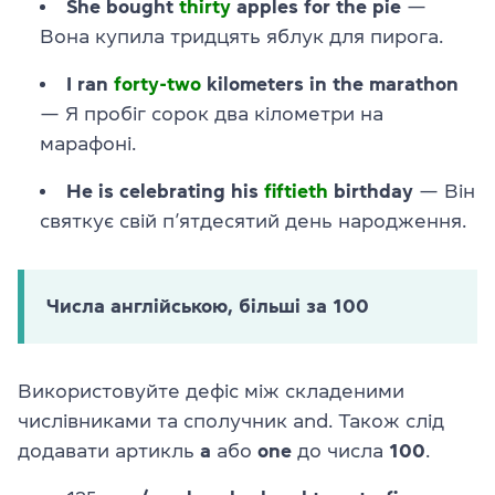
She bought
thirty
apples for the pie
—
Вона купила тридцять яблук для пирога.
I ran
forty-two
kilometers in the marathon
— Я пробіг сорок два кілометри на
марафоні.
He is celebrating his
fiftieth
birthday
— Він
святкує свій п’ятдесятий день народження.
Числа англійською, більші за 100
Використовуйте дефіс між складеними
числівниками та сполучник and. Також слід
додавати артикль
а
або
one
до числа
100
.