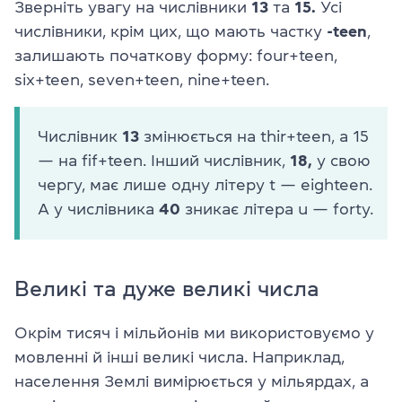
Зверніть увагу на числівники
13
та
15.
Усі
числівники, крім цих, що мають частку
-teen
,
залишають початкову форму: four+teen,
six+teen, seven+teen, nine+teen.
Числівник
13
змінюється на thir+teen, a 15
— на fif+teen. Інший числівник,
18,
у свою
чергу, має лише одну літеру t — eighteen.
А у числівника
40
зникає літера u — forty.
Великі та дуже великі числа
Окрім тисяч і мільйонів ми використовуємо у
мовленні й інші великі числа. Наприклад,
населення Землі вимірюється у мільярдах, а