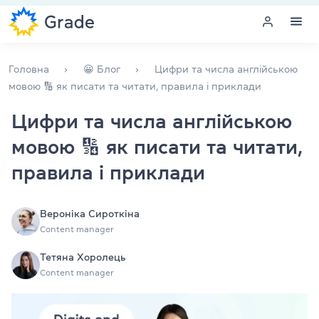
Меню
Головна
😀 Блог
Цифри та числа англійською
мовою 🔢 як писати та читати, правила і приклади
Курси англійської
Цифри та числа англійською
мовою 🔢 як писати та читати,
Навчання для викладачів
правила і приклади
Англійська для компаній
Підготовка до іспитів
Вероніка Сироткіна
Content manager
Екзаменаційний центр
Тетяна Хоролець
Content manager
Більше про нас