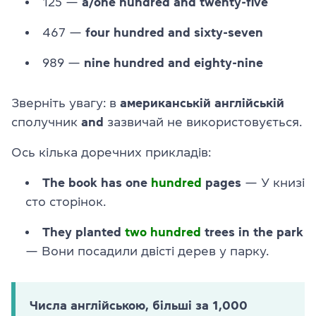
125 —
a/one hundred and twenty-five
467 —
four hundred and sixty-seven
989 —
nine hundred and eighty-nine
Зверніть увагу: в
американській англійській
сполучник
and
зазвичай не використовується.
Ось кілька доречних прикладів:
The book has one
hundred
pages
— У книзі
сто сторінок.
They planted
two hundred
trees in the park
— Вони посадили двісті дерев у парку.
Числа англійською, більші за 1,000