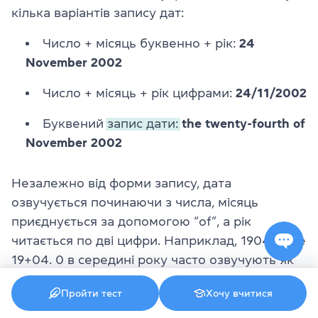
кілька варіантів запису дат:
Число + місяць буквенно + рік:
24
November 2002
Число + місяць + рік цифрами:
24/11/2002
Буквений
запис дати:
the twenty-fourth of
November 2002
Незалежно від форми запису, дата
озвучується починаючи з числа, місяць
приєднується за допомогою “of”, а рік
читається по дві цифри. Наприклад, 1904 — це
19+04. 0 в середині року часто озвучують як
“о”
. З 2000 року по 2009 заведено озвучувати
Пройти тест
Хочу вчитися
цілісно: