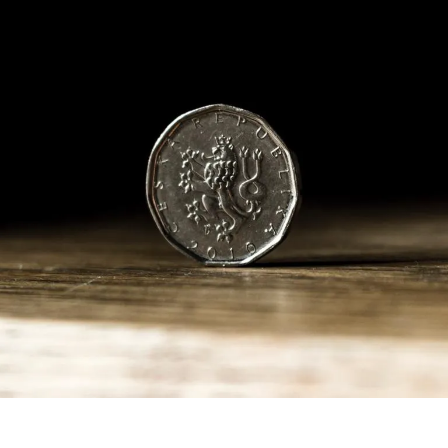
TKT Modules 1, 2, 3, YL, CLIL
ь
DELTA Module 1
Умови реєстрації
Іспити в Польщі
Підготовка до IELTS
Пробний тест IELTS
Про іспит IELTS
Підготовка до TOEFL
Пробний тест TOEFL