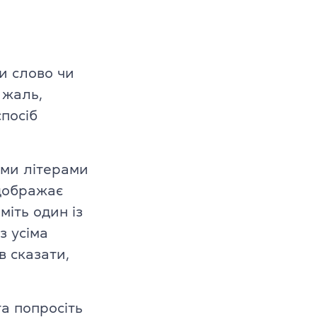
и слово чи
 жаль,
посіб
ими літерами
дображає
міть один із
з усіма
в сказати,
та попросіть