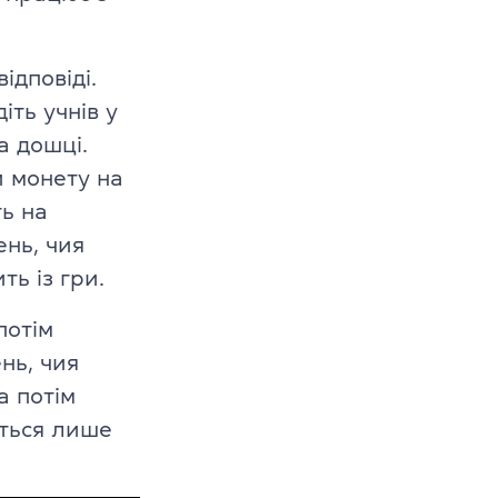
ідповіді.
іть учнів у
а дошці.
и монету на
ть на
ень, чия
ть із гри.
s
потім
нь, чия
а потім
иться лише