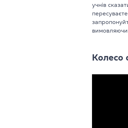
учнів сказат
пересуваєте
запропонуйт
вимовляючи 
Колесо 