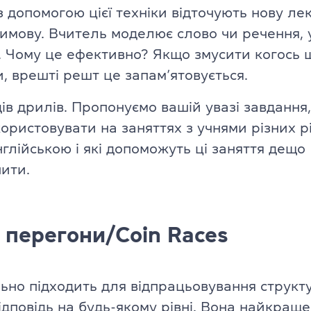
 допомогою цієї техніки відточують нову ле
Англійська для дітей 11–12 рокі
ade University
имову. Вчитель моделює слово чи речення, у
Літній експрес-курс для дітей 6
 Чому це ефективно? Якщо змусити когось 
, врешті решт це запам’ятовується.
Літній експрес-курс для дітей 1
ів дрилів. Пропонуємо вашій увазі завдання,
Всі модулі DELTA
ористовувати на заняттях з учнями різних рі
глійською і які допоможуть ці заняття дещо
DELTA Module 1
rs (для дітей)
нити.
DELTA Module 2
 (для підлітків)
DELTA Module 3
E (для дорослих)
 перегони/Coin Races
Підготовка до TKT
ладачів)
TKT Module 1
льно підходить для відпрацьовування структ
икладачів)
ідповідь на будь-якому рівні. Вона найкращ