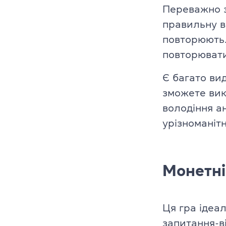
Переважно з
Платформа Gr
правильну в
повторюють.
IELTS
повторювати
ТOEFL
Є багато вид
зможете вик
НМТ
володіння ан
Young Learne
урізноманіт
KET, PET, FCE
FCE, CAE, CP
Монетні
TKT (для вик
Ця гра ідеа
DELTA (для в
запитання-в