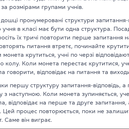
TKT Module 2
за розмірами групами учнів.
glish
TKT Module 3
 дошці пронумеровані структури запитання-в
учня в класі має бути одна структура. Посад
TKT Module YL
росіть їх тричі повторити перше запитання н
Іспити Cambridge English
овторять питання втретє, починайте крутит
и монета крутиться, учні по черзі відповідаю
YLE Starters, Movers, Flyers
 програма
о колу. Коли монета перестає крутитися, уч
A2 Key (KET) + for Schools
а говорити, відповідає на питання та виходи
B1 Preliminary (PET) + for School
шки першу структуру запитання-відповідь, а 
ської мови
у з наступною. Коли монета зупиняється, уче
B2 First (FCE) + for Schools
а, відповідає на перше та друге запитання, 
ю
. Цей процес повторюється, поки не залиш
C1 Advanced (CAE)
. Саме він виграє.
C2 Proficiency (CPE)