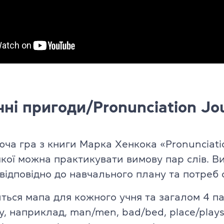
ні пригоди/Pronunciation Jo
ча гра з книги Марка Хенкока «Pronunciati
кої можна практикувати вимову пар слів. В
 відповідно до навчального плану та потреб 
ться мапа для кожного учня та загалом 4 пар
у, наприклад, man/men, bad/bed, place/plays