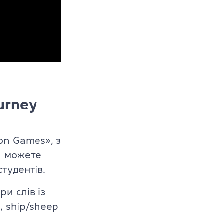
urney
on Games», з
и можете
студентів.
и слів із
, ship/sheep