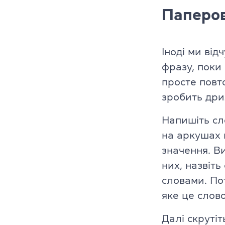
Паперов
Іноді ми ві
фразу, поки
просте повт
зробить дри
Напишіть сло
на аркушах 
значення. Ви
них, назвіть
словами. Пот
яке це слово
Далі скрутіт