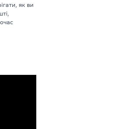
ігати, як ви
ті,
ночас