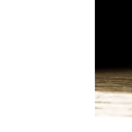
Викладачі
Благодійніст
Блог
Партнери
Новини
Вакансії
Контакти