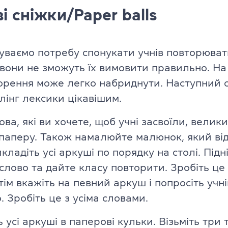
Про іспит TOEFL
і сніжки/Paper balls
дчуваємо потребу спонукати учнів повторюват
 вони не зможуть їх вимовити правильно. На
орення може легко набриднути. Наступний с
лінг лексики цікавішим.
ва, які ви хочете, щоб учні засвоїли, велик
паперу. Також намалюйте малюнок, який ві
кладіть усі аркуші по порядку на столі. Підні
 слово та дайте класу повторити. Зробіть це 
ім вкажіть на певний аркуш і попросіть учні
. Зробіть це з усіма словами.
ь усі аркуші в паперові кульки. Візьміть три 