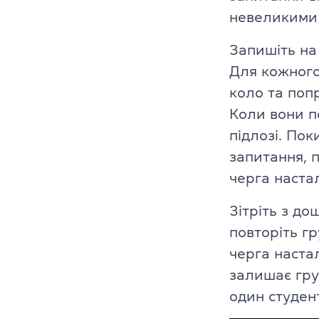
невеликими 
Cambridge En
Запишіть на
Linguaskill
Для кожного 
IELTS
коло та поп
Коли вони п
TOEFL iBT
підлозі. Пок
Партнерська
запитання, п
черга настал
Головна
Зітріть з до
Курси англій
повторіть гр
черга настал
Про компані
залишає гру
Ліцензії
один студент