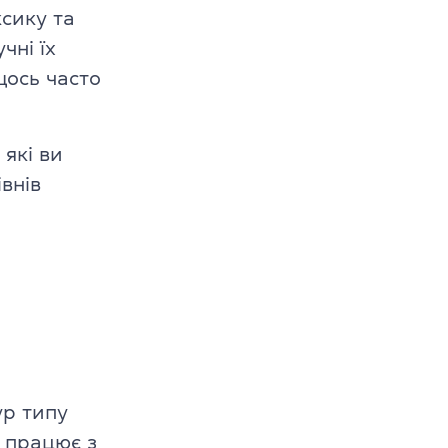
ксику та
в
чні їх
–10 років
щось часто
1–12 років
 які ви
внів
ур типу
е працює з