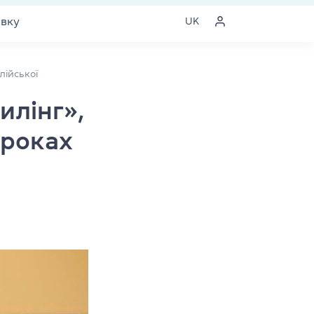
явку
UK
лійської
илінг»,
уроках