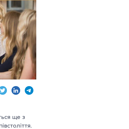
 CPE
dge English
ься ще з
в
івстоліття.