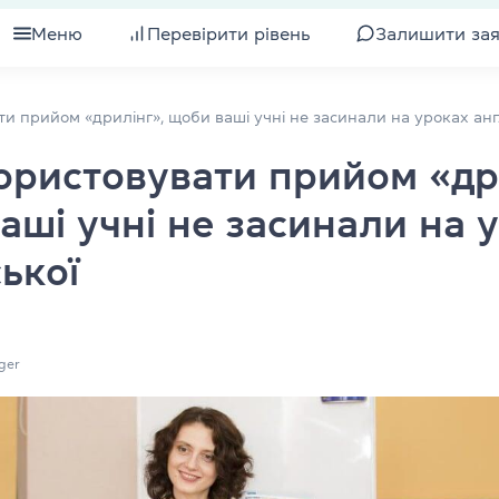
Меню
Перевірити рівень
Залишити за
для дорослих
Всі курси для дорослих
и прийом «дрилінг», щоби ваші учні не засинали на уроках анг
ористовувати прийом «др
я підлітків
Підготовка до іспиту IELTS
аші учні не засинали на 
ля дітей
Вивчення рівня
ької
ля компаній
Підготовка до іспиту TOEFL
Інтенсивна англійська
ger
уби
Експрес-курс англійської
Розмовна англійська
валіфікації
Бізнес-англійська