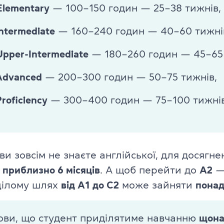
Elementary
— 100–150 годин — 25–38 тижнів,
Intermediate
— 160–240 годин — 40–60 тижні
Upper-Intermediate
— 180–260 годин — 45–65 
Advanced
— 200–300 годин — 50–75 тижнів,
Proficiency
— 300–400 годин — 75–100 тижнів
ви зовсім не знаєте англійської, для досягн
я
приблизно 6 місяців
. А щоб перейти до
A2
—
 цілому шлях
від A1 до C2
може зайняти
понад
мови, що студент приділятиме навчанню
щона