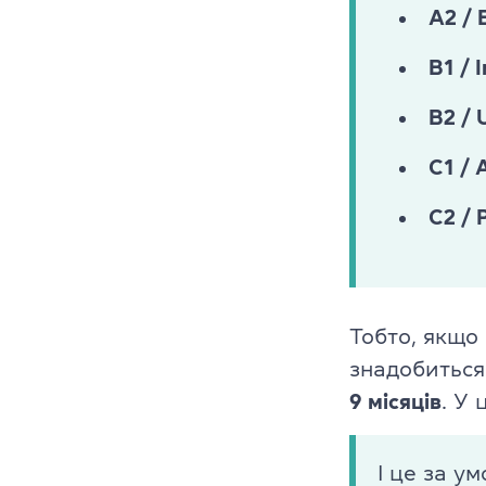
A2 / 
B1 / 
B2 / 
C1 / 
C2 / 
Тобто, якщо 
знадобитьс
9 місяців
. У
І це за у