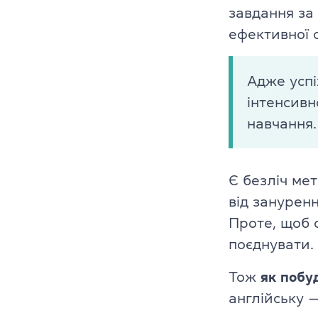
завдання за
Платформа Gr
ефективної с
IELTS
Адже успі
ТOEFL
інтенсивн
навчання.
НМТ
Young Learne
Є безліч мет
KET, PET, FCE
від занурен
Проте, щоб 
FCE, CAE, CP
поєднувати.
TKT (для вик
Тож
як побу
англійську 
DELTA (для в