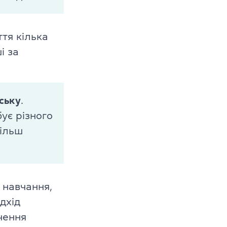
ття кілька
і за
йську
.
ує різного
більш
 навчання,
дхід
чення