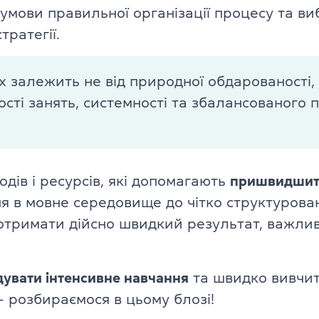
 умови правильної організації процесу та ви
Англійська для дітей 11–12 рокі
ade University
тратегії.
Літній експрес-курс для дітей 6
х залежить не від природної обдарованості, 
Літній експрес-курс для дітей 1
ості занять, системності та збалансованого п
Всі модулі DELTA
DELTA Module 1
rs (для дітей)
одів і ресурсів, які допомагають
пришвидшит
DELTA Module 2
 (для підлітків)
ня в мовне середовище до чітко структурова
DELTA Module 3
отримати дійсно швидкий результат, важливо
E (для дорослих)
Підготовка до TKT
ладачів)
дувати інтенсивне навчання
та швидко вивчи
TKT Module 1
— розбираємося в цьому блозі!
икладачів)