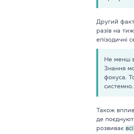
Викладачі
Благодійніст
Другий фак
разів на ти
Блог
епізодичні се
Партнери
Не менш 
Новини
Знання мо
Вакансії
фокуса. Т
системно.
Контакти
Також впли
де поєднують
розвиває
вс