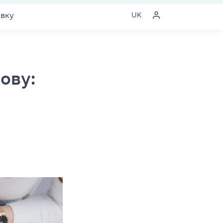
явку
UK
ову: