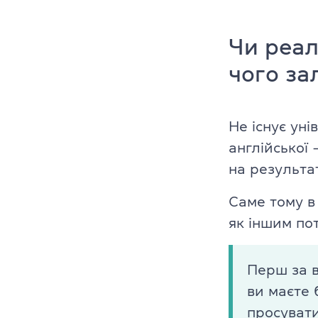
Cambridge En
Чи реал
Linguaskill
чого за
IELTS
TOEFL iBT
Не існує ун
англійської
Партнерська
на результат
Головна
Саме тому в 
як іншим пот
Курси англій
Про компані
Перш за в
ви маєте 
Ліцензії
просувати