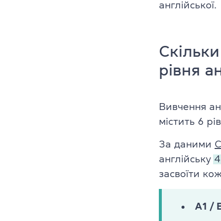
англійської.
Скільки
рівня а
Вивчення ан
містить 6 рі
За даними
C
англійську
4
засвоїти кож
A1 / 