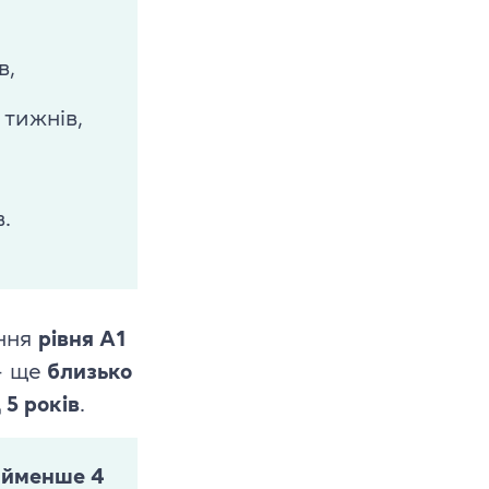
в,
тижнів,
.
ення
рівня A1
 ще
близько
 5 років
.
йменше 4