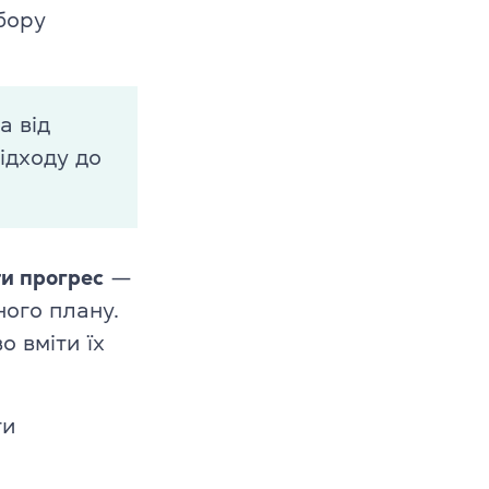
бору
в
–10 років
а від
1–12 років
ідходу до
и прогрес
—
ного плану.
 вміти їх
ти