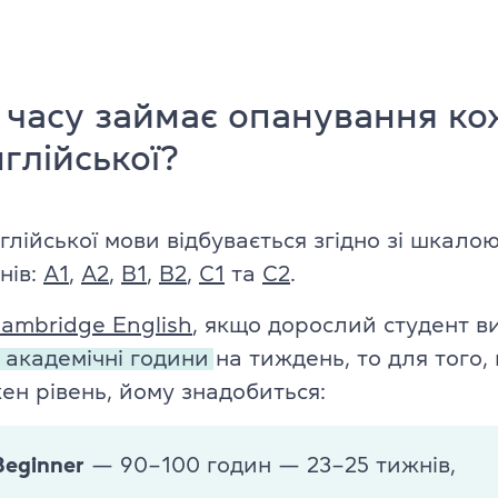
Про іспит TOEFL
 часу займає опанування к
нглійської?
глійської мови відбувається згідно зі шкало
внів:
A1
,
A2
,
B1
,
B2
,
C1
та
C2
.
ambridge English
, якщо дорослий студент в
 академічні години
на тиждень, то для того,
ен рівень, йому знадобиться:
Beginner
— 90–100 годин — 23–25 тижнів,