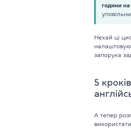
години на
уповільни
Нехай ці ци
налаштовуют
запорука зад
5 крокі
англій
А тепер роз
використати