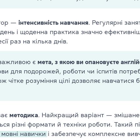
TKT Modules 1, 2, 3, YL, CLIL
ь
тор —
інтенсивність навчання
. Регулярні заня
DELTA Module 1
ждень і щоденна практика значно ефективніш
сії раз на кілька днів.
Умови реєстрації
Іспити в Польщі
важливою є
мета, з якою ви опановуєте англі
ви для подорожей, роботи чи іспитів потреб
Підготовка до IELTS
ож чітке розуміння цілі дозволяє навчатися 
Пробний тест IELTS
Про іспит IELTS
ває
методика
. Найкращий варіант — змішане
Підготовка до TOEFL
ся різні формати й техніки роботи. Такий пі
Пробний тест TOEFL
і мовні навички
і забезпечує комплексне вив