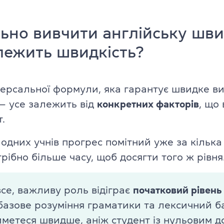
TKT Module 2
glish
TKT Module 3
ьно вивчити англійську швид
лежить швидкість?
TKT Module YL
Іспити Cambridge English
іверсальної формули, яка гарантує швидке в
YLE Starters, Movers, Flyers
 — усе залежить від
конкретних факторів
, що
 програма
.
A2 Key (KET) + for Schools
одних учнів прогрес помітний уже за кілька м
B1 Preliminary (PET) + for School
рібно більше часу, щоб досягти того ж рівня
ської мови
B2 First (FCE) + for Schools
ю
се, важливу роль відіграє
початковий рівень
C1 Advanced (CAE)
базове розуміння граматики та лексичний б
C2 Proficiency (CPE)
метеся швидше, аніж студент із нульовим до