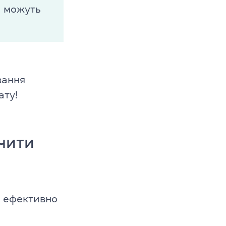
і можуть
вання
ату!
вчити
о ефективно