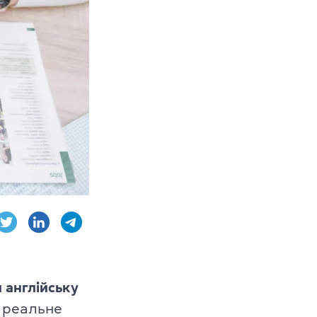
 CPE
dge English
 англійську
в
м реальне