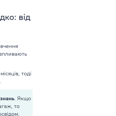
ко: від
ивчення
 впливають
ісяців, тоді
s
.
 знань
. Якщо
агаж, то
свідом.