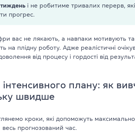
 тиждень
і не робитиме тривалих перерв, як
ти прогрес.
фри вас не лякають, а навпаки мотивують та
ь на плідну роботу. Адже реалістичні очіку
оволення від процесу і гордості від результ
в інтенсивного плану: як ви
ську швидше
глянемо кроки, які допоможуть максимальн
 весь прогнозований час.