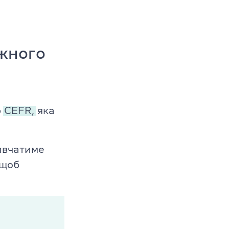
ожного
ю
CEFR,
яка
ивчатиме
 щоб