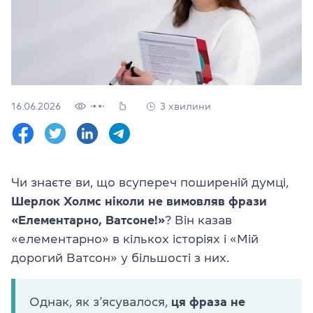
Перевірити
свій
рівень
Залишити заявку
Мова сайту
16.06.2026
3 хвилини
RU
UK
(044) 580 11 00
(050) 580 11 00
Чи знаєте ви, що всупереч поширеній думці,
(063) 580 11 00
Шерлок Холмс ніколи не вимовляв фрази
(098) 580 11 00
м. Київ, метро Золоті Ворота, вул. Ярославів Вал, 13/2-б, оф
«Елементарно, Ватсоне!»
? Він казав
Дивитись на Google Maps
«елементарно» в кількох історіях і «Мій
дорогий Ватсон» у більшості з них.
Однак, як з’ясувалося,
ця фраза не