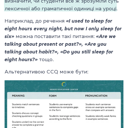
визначити, чи студенти все ж зрозуміли суть
лексичної або граматичної одиниці на уроці.
Наприклад, до речення
«I used to sleep for
eight hours every night, but now I only sleep for
six»
можна поставити такі питання:
«Are we
talking about present or past?», «Are you
talking about habit?», «Do you still sleep for
eight hours?»
тощо.
Альтернативою CCQ може бути: