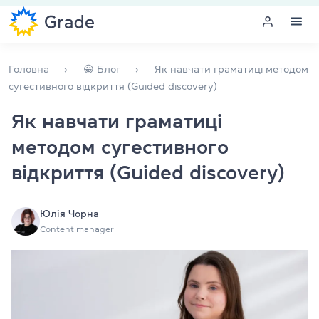
Меню
Головна
😀 Блог
Як навчати граматиці методом
сугестивного відкриття (Guided discovery)
Курси англійської
Як навчати граматиці
методом сугестивного
Навчання для викладачів
відкриття (Guided discovery)
Англійська для компаній
Підготовка до іспитів
Юлія Чорна
Content manager
Екзаменаційний центр
Більше про нас