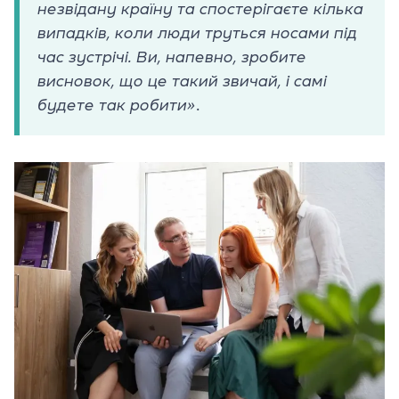
незвідану країну та спостерігаєте кілька
випадків, коли люди труться носами під
час зустрічі. Ви, напевно, зробите
висновок, що це такий звичай, і самі
будете так робити»
.