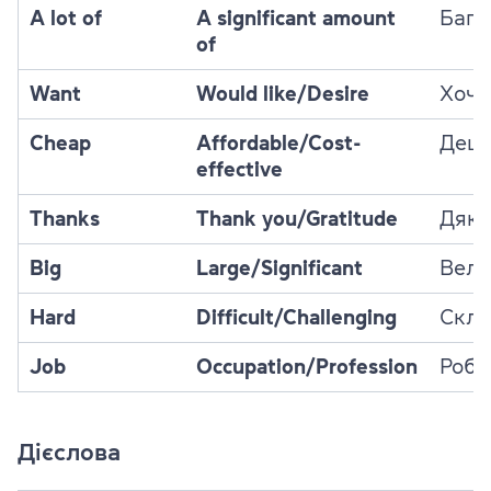
A lot of
A significant amount
Бага
of
Want
Would like/Desire
Хочу
Cheap
Affordable/Cost-
Деш
effective
Thanks
Thank you/Gratitude
Дяк
Big
Large/Significant
Вел
Hard
Difficult/Challenging
Скл
Job
Occupation/Profession
Робо
Дієслова