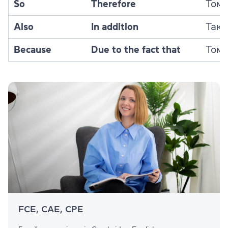
So
Therefore
Том
Also
In addition
Так
Because
Due to the fact that
Том
FCE, CAE, CPE