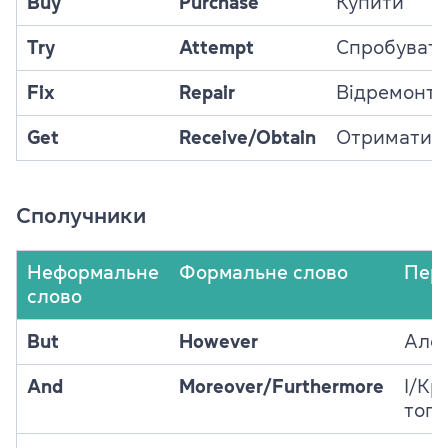
Buy
Purchase
Купити
Try
Attempt
Спробуват
Fix
Repair
Відремонту
Get
Receive/Obtain
Отримати
Сполучники
Неформальне
Формальне слово
Пер
слово
But
However
Але
And
Moreover/Furthermore
І/Кр
того