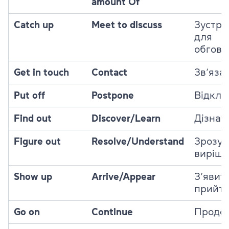
amount Of
Catch up
Meet to discuss
Зустрі
для
обгово
Get in touch
Contact
Зв’яза
Put off
Postpone
Відкла
Find out
Discover/Learn
Дізнат
Figure out
Resolve/Understand
Зрозум
виріши
Show up
Arrive/Appear
З’явит
прийт
Go on
Continue
Продо