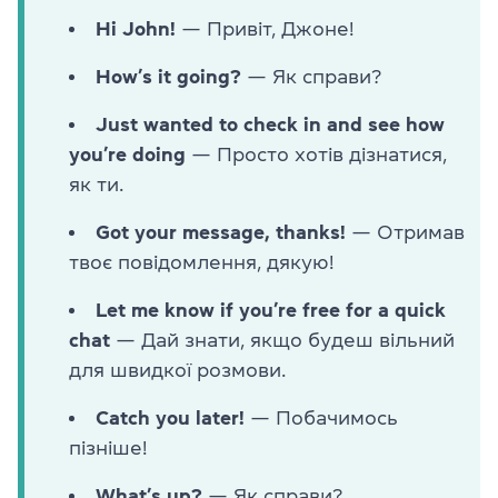
Hi John!
— Привіт, Джоне!
How’s it going?
— Як справи?
Just wanted to check in and see how
you’re doing
— Просто хотів дізнатися,
як ти.
Got your message, thanks!
— Отримав
твоє повідомлення, дякую!
Let me know if you’re free for a quick
chat
— Дай знати, якщо будеш вільний
для швидкої розмови.
Catch you later!
— Побачимось
пізніше!
What’s up?
— Як справи?