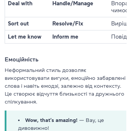
Deal with
Handle/Manage
Впорат
чимось
Sort out
Resolve/Fix
Виріш
Let me know
Inform me
Повідо
Емоційність
Неформальний стиль дозволяє
використовувати вигуки, емоційно забарвлені
слова і навіть емодзі, залежно від контексту.
Це створює відчуття близькості та дружнього
спілкування.
Wow, that’s amazing!
— Вау, це
дивовижно!