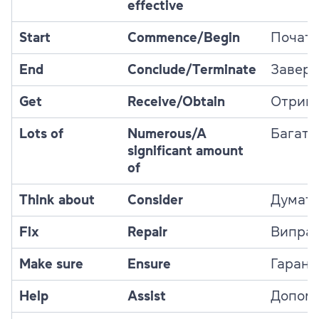
effective
Start
Commence/Begin
Почат
End
Conclude/Terminate
Завер
Get
Receive/Obtain
Отрим
Lots of
Numerous/A
Багато
significant amount
of
Think about
Consider
Думати
Fix
Repair
Випра
Make sure
Ensure
Гарант
Help
Assist
Допом