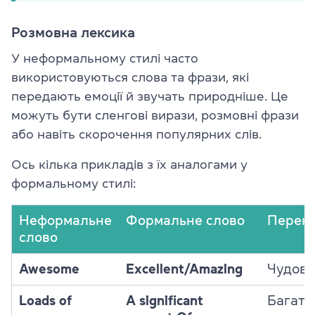
Розмовна лексика
У неформальному стилі часто
використовуються слова та фрази, які
передають емоції й звучать природніше. Це
можуть бути сленгові вирази, розмовні фрази
або навіть скорочення популярних слів.
Ось кілька прикладів з їх аналогами у
формальному стилі:
Неформальне
Формальне слово
Перек
слово
Awesome
Excellent/Amazing
Чудов
Loads of
A significant
Багато