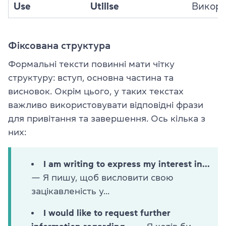
Use
Utilise
Викори
Фіксована структура
Формальні тексти повинні мати чітку
структуру: вступ, основна частина та
висновок. Окрім цього, у таких текстах
важливо використовувати відповідні фрази
для привітання та завершення. Ось кілька з
них:
I am writing to express my interest in...
— Я пишу, щоб висловити свою
зацікавленість у...
I would like to request further