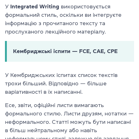
У
Integrated Writing
використовується
формальний стиль, оскільки ви інтегруєте
інформацію з прочитаного тексту та
прослуханого лекційного матеріалу.
Кембриджські іспити — FCE, CAE, CPE
У Кембриджських іспитах список текстів
трохи більший. Відповідно — більше
варіативності в їх написанні.
Есе, звіти, офіційні листи вимагають
формального стилю. Листи друзям, нотатки —
неформального. Статті можуть бути написані
в більш нейтральному або навіть
неформальному стилі, залежно від завдання.