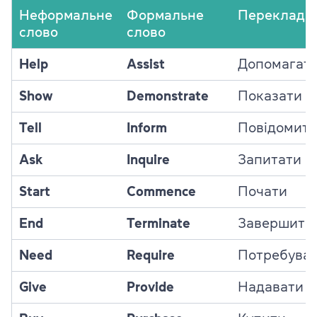
Неформальне
Формальне
Переклад
слово
слово
Help
Assist
Допомагат
Show
Demonstrate
Показати
Tell
Inform
Повідомит
Ask
Inquire
Запитати
Start
Commence
Почати
End
Terminate
Завершити
Need
Require
Потребува
Give
Provide
Надавати