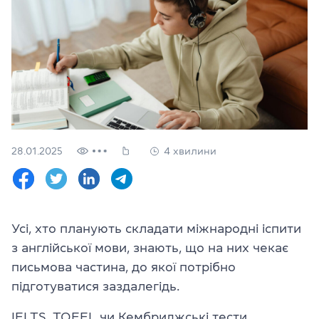
Перевірити
свій
рівень
Залишити заявку
Мова сайту
RU
UK
28.01.2025
4 хвилини
(044) 580 11 00
(050) 580 11 00
(063) 580 11 00
(098) 580 11 00
м. Київ, метро Золоті Ворота, вул. Ярославів Вал, 13/2-б, оф
Усі, хто планують складати міжнародні іспити
Дивитись на Google Maps
з англійської мови, знають, що на них чекає
письмова частина, до якої потрібно
підготуватися заздалегідь.
IELTS, TOEFL чи
Кембриджські тести