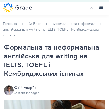
Меню
Головна
😀 Блог
Формальна та неформальна
англійська для writing на IELTS, TOEFL і Кембриджських
іспитах
Курси англійської
Формальна та неформальна
Навчання для викладачів
англійська для writing на
Англійська для компаній
IELTS, TOEFL і
Кембриджських іспитах
Підготовка до іспитів
Екзаменаційний центр
Юрій Андріїв
Content manager
Більше про нас