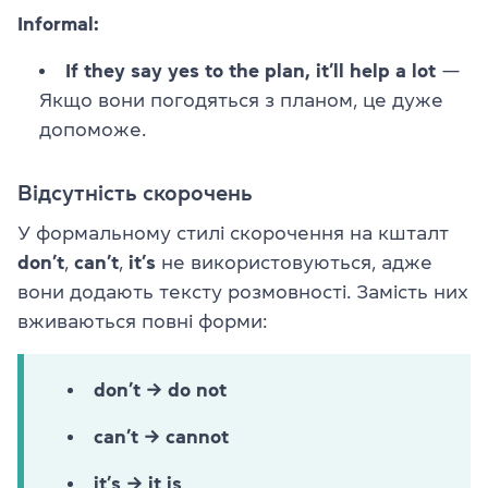
Informal:
If they say yes to the plan, it’ll help a lot
—
Якщо вони погодяться з планом, це дуже
допоможе.
Відсутність скорочень
У формальному стилі скорочення на кшталт
don’t
,
can’t
,
it’s
не використовуються, адже
вони додають тексту розмовності. Замість них
вживаються повні форми:
don’t → do not
can’t → cannot
it’s → it is